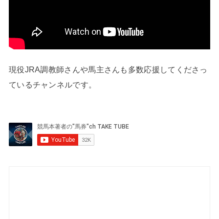
現役JRA調教師さんや馬主さんも多数応援してくださっ
ているチャンネルです。