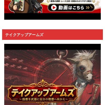
テイクアップアームズ