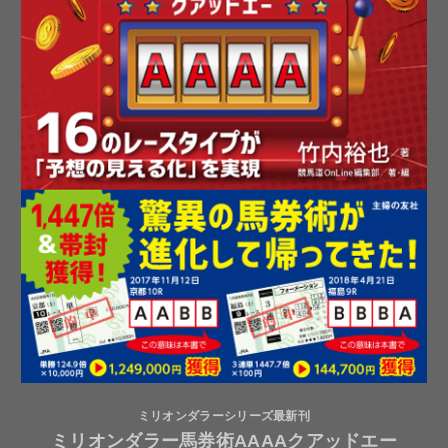
ミリオンダラーシリーズ最新刊
ミリオンダラー馬券術AAAAクアッドエー