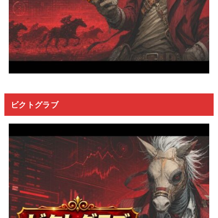
ビクトグラブ