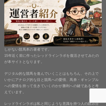
しがない競馬本の著者です。
15年近く前に作ったレッドラインラボを復活させてみたの
が本サイトとなります。
デジタル的な競馬を進んでいくことはもちろん、その上で
いかにアナログ的な目と競馬への愛情、馬券・ギャンブル
への愛情を持って生きていくのかが勝利への鍵であると考
えています。
レッドラインラボは私と同じような意識を持つ人の踏み台