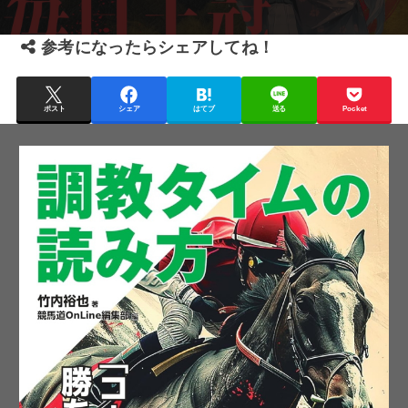
参考になったらシェアしてね！
ポスト
シェア
はてブ
送る
Pocket