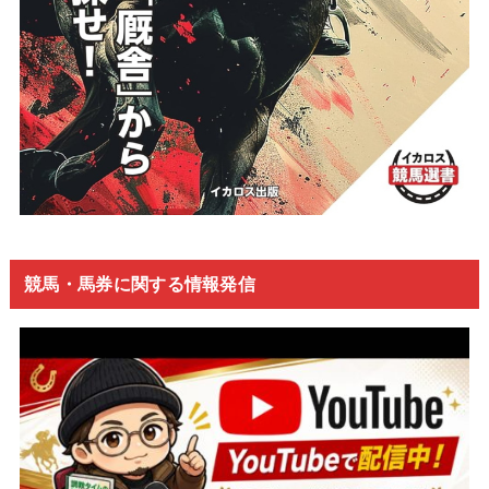
競馬・馬券に関する情報発信