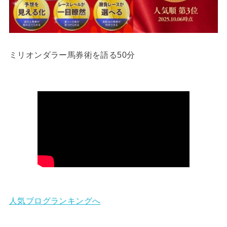
ミリオンダラー馬券術を語る50分
人気ブログランキングへ