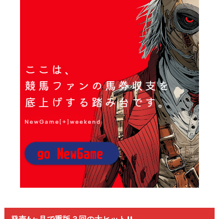
発売4ヶ月で重版３回の大ヒット!!