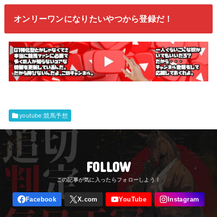
オンリーワンになりたいやつから登録だ！
youtube:競馬予想
FOLLOW