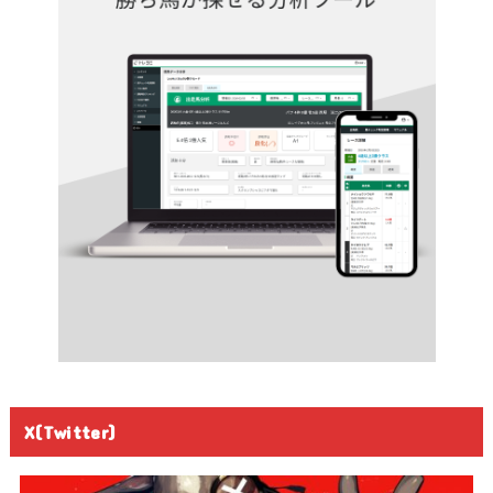
X(Twitter)