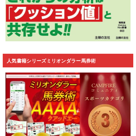
人気書籍シリーズミリオンダラー馬券術