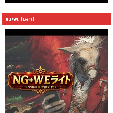
NG+WE【Light】