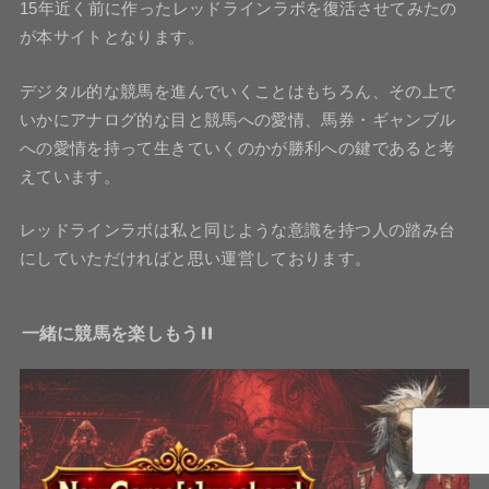
15年近く前に作ったレッドラインラボを復活させてみたの
が本サイトとなります。
デジタル的な競馬を進んでいくことはもちろん、その上で
いかにアナログ的な目と競馬への愛情、馬券・ギャンブル
への愛情を持って生きていくのかが勝利への鍵であると考
えています。
レッドラインラボは私と同じような意識を持つ人の踏み台
にしていただければと思い運営しております。
一緒に競馬を楽しもう!!