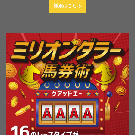
詳細はこちら