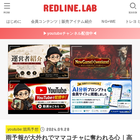
REDLINE.LAB
MENU
SEARCH
はじめに
会員コンテンツ｜販売アイテム紹介
NG+WE
トレヨ
▶youtubeチャンネル配信中◀
2024.09.28
youtube:競馬予想
雨予報が大外れでママコチャに奪われる心｜高