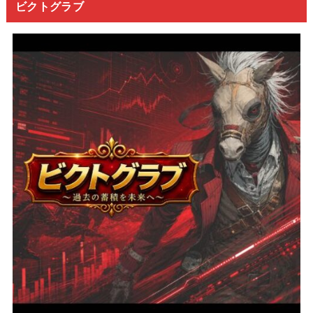
ビクトグラブ