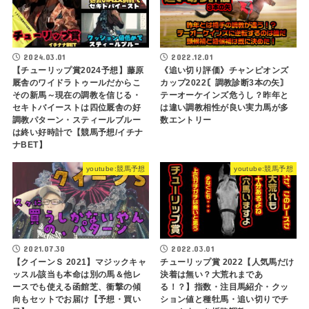
2024.03.01
2022.12.01
【チューリップ賞2024予想】藤原
《追い切り評価》チャンピオンズ
厩舎のワイドラトゥールだからこ
カップ2022〘調教診断3本の矢〙
その新馬～現在の調教を信じる・
テーオーケインズ危うし？昨年と
セキトバイーストは四位厩舎の好
は違い調教相性が良い実力馬が多
調教パターン・スティールブルー
数エントリー
は終い好時計で【競馬予想/イチナ
ナBET】
youtube:競馬予想
youtube:競馬予想
2021.07.30
2022.03.01
【クイーンＳ 2021】マジックキャ
チューリップ賞 2022【人気馬だけ
ッスル該当も本命は別の馬＆他レ
決着は無い？大荒れまであ
ースでも使える函館芝、衝撃の傾
る！？】指数・注目馬紹介・クッ
向もセットでお届け【予想・買い
ション値と種牡馬・追い切りでチ