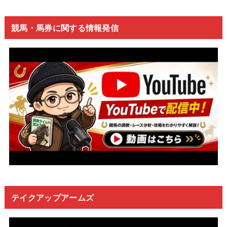
競馬・馬券に関する情報発信
テイクアップアームズ