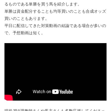
るものである単勝を買う馬を紹介します。
単勝は資金配分することも均等買いのことも合成オッズ
買いのこともあります。
平日に配信してきた対策動画の結論である場合が多いの
で、予想動画は短く。
現役JRA調教師さんや馬主さんも多数応援してくださっ