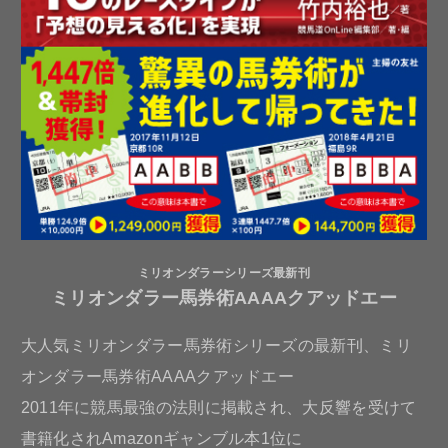
ミリオンダラーシリーズ最新刊
ミリオンダラー馬券術AAAAクアッドエー
大人気ミリオンダラー馬券術シリーズの最新刊、ミリ
オンダラー馬券術AAAAクアッドエー
2011年に競馬最強の法則に掲載され、大反響を受けて
書籍化されAmazonギャンブル本1位に