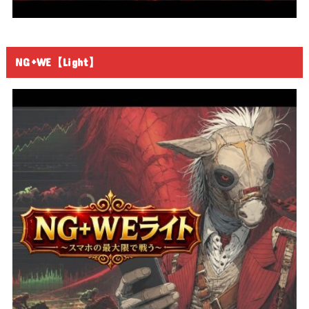
NG+WE【Light】