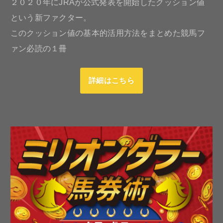
２０２０年にJRAが公式発表を開始したクッション値
という新ファクター。
このクッション値の基本的活用方法をまとめた競馬フ
ァン必読の１冊
詳細はこちら