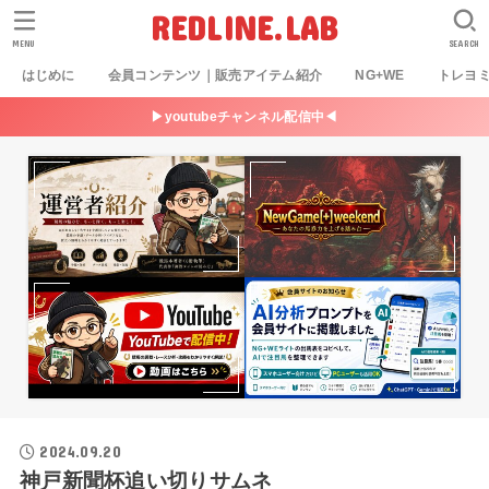
REDLINE.LAB
MENU
SEARCH
はじめに
会員コンテンツ｜販売アイテム紹介
NG+WE
トレヨ
▶youtubeチャンネル配信中◀
2024.09.20
神戸新聞杯追い切りサムネ