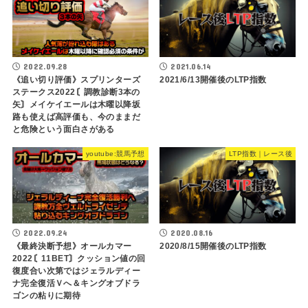
2022.09.28
2021.06.14
《追い切り評価》スプリンターズ
2021/6/13開催後のLTP指数
ステークス2022〘調教診断3本の
矢〙メイケイエールは木曜以降坂
路も使えば高評価も、今のままだ
と危険という面白さがある
youtube:競馬予想
LTP指数｜レース後
2022.09.24
2020.08.16
《最終決断予想》オールカマー
2020/8/15開催後のLTP指数
2022〘11BET〙クッション値の回
復度合い次第ではジェラルディー
ナ完全復活Ｖへ＆キングオブドラ
ゴンの粘りに期待