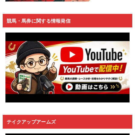
競馬・馬券に関する情報発信
テイクアップアームズ