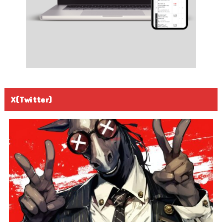
X(Twitter)