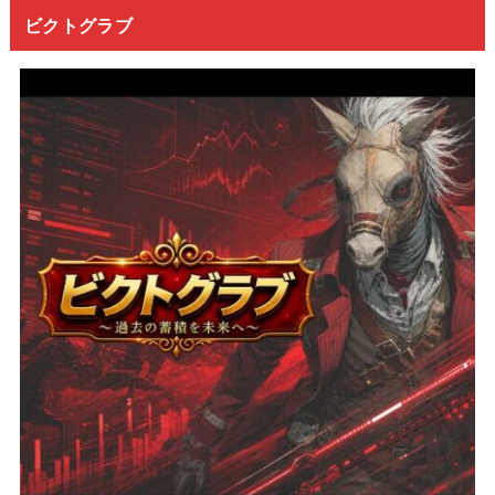
ビクトグラブ