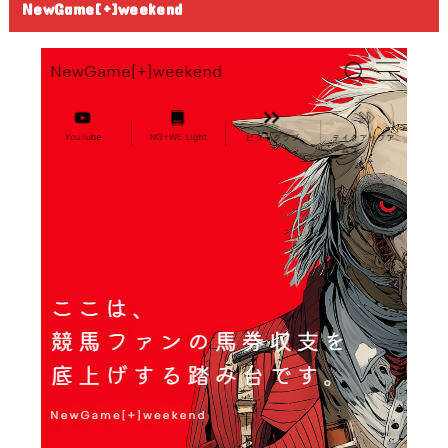
NewGame[+]weekend