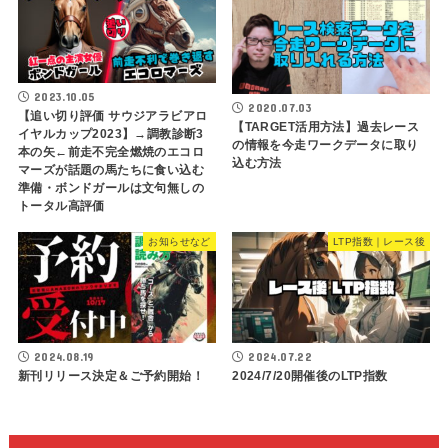
2023.10.05
2020.07.03
【追い切り評価 サウジアラビアロ
【TARGET活用方法】過去レース
イヤルカップ2023】→調教診断3
の情報を今走ワークデータに取り
本の矢←前走不完全燃焼のエコロ
込む方法
マーズが話題の馬たちに食い込む
準備・ボンドガールは文句無しの
トータル高評価
お知らせなど
LTP指数｜レース後
2024.08.19
2024.07.22
新刊リリース決定＆ご予約開始！
2024/7/20開催後のLTP指数