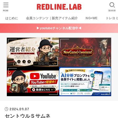
REDLINE.LAB
MENU
SEARCH
はじめに
会員コンテンツ｜販売アイテム紹介
NG+WE
トレヨ
▶youtubeチャンネル配信中◀
2024.09.07
セントウルＳサムネ