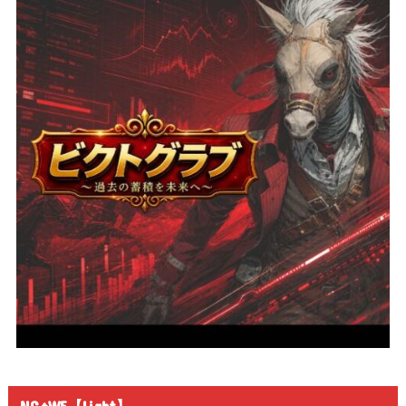
NG+WE【Light】