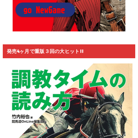
発売4ヶ月で重版３回の大ヒット!!