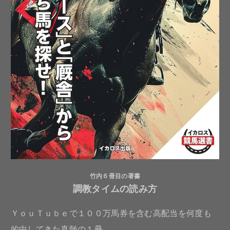
竹内６冊目の著書
調教タイムの読み方
ＹｏｕＴｕｂｅで１００万馬券を含む高配当を何度も
的中してきた真髄の１冊