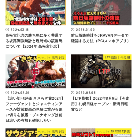
2024.03.18
2026.01.02
高松宮記念の勝ち馬に多く共通す
前日坂路時計をJRAVANデータで
る坂路調教時計と現時点の該当馬
確認する方法（PC/スマホアプリ）
について【2024年 高松宮記念】
youtube:競馬予想
LTP指数｜今走用
2024.02.01
2022.08.05
【追い切り評価 きさらぎ賞2024】
【LTP指数】2022年8月6日【今走
ファーヴェントとジャスティンア
用】札幌日経オープン・新潟日報
ースが対策動画の見解に繋がる追
賞など
い切りを披露・ブエナオンダは前
日追いの有無も確認したい
youtube:競馬予想
youtube:TARGET解説