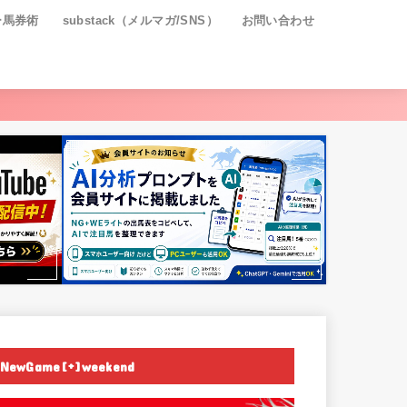
ー馬券術
substack（メルマガ/SNS）
お問い合わせ
NewGame[+]weekend