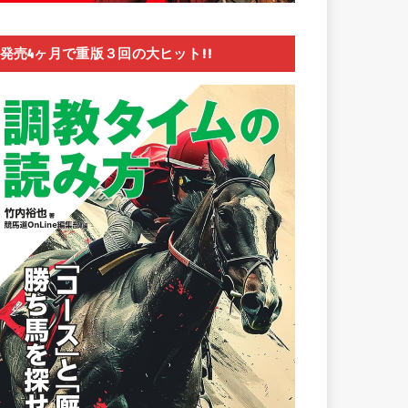
発売4ヶ月で重版３回の大ヒット!!