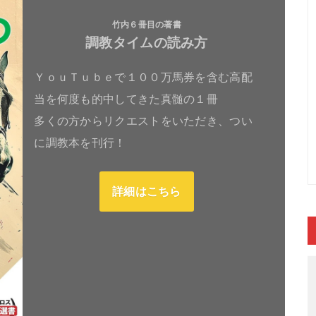
竹内６冊目の著書
調教タイムの読み方
ＹｏｕＴｕｂｅで１００万馬券を含む高配
当を何度も的中してきた真髄の１冊
多くの方からリクエストをいただき、つい
に調教本を刊行！
詳細はこちら