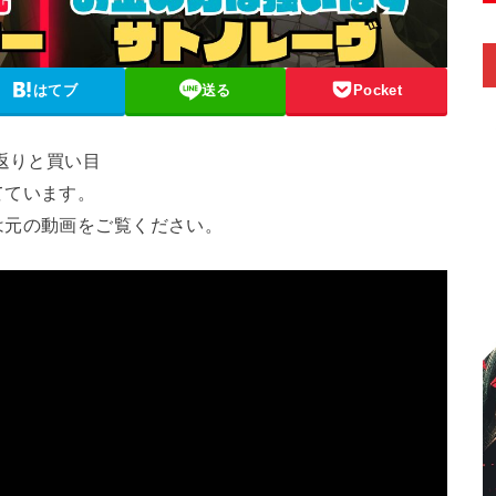
はてブ
送る
Pocket
返りと買い目
てています。
は元の動画をご覧ください。