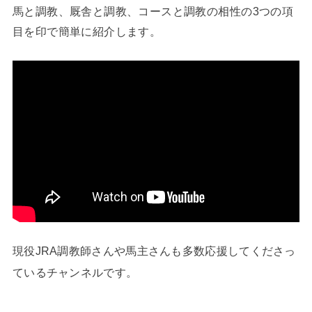
馬と調教、厩舎と調教、コースと調教の相性の3つの項
目を印で簡単に紹介します。
現役JRA調教師さんや馬主さんも多数応援してくださっ
ているチャンネルです。