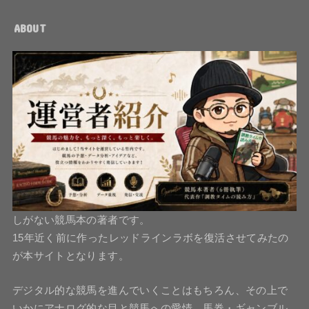
ABOUT
しがない競馬本の著者です。
15年近く前に作ったレッドラインラボを復活させてみたの
が本サイトとなります。
デジタル的な競馬を進んでいくことはもちろん、その上で
いかにアナログ的な目と競馬への愛情、馬券・ギャンブル