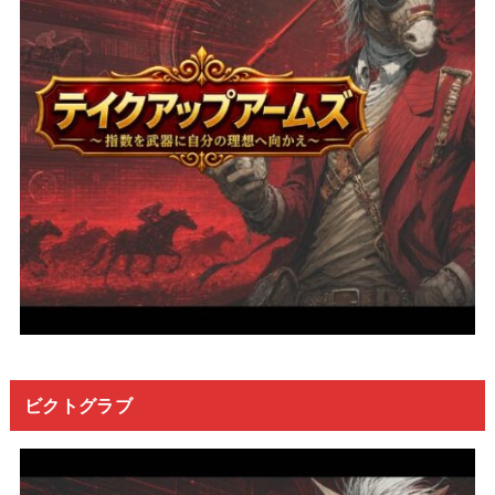
ビクトグラブ