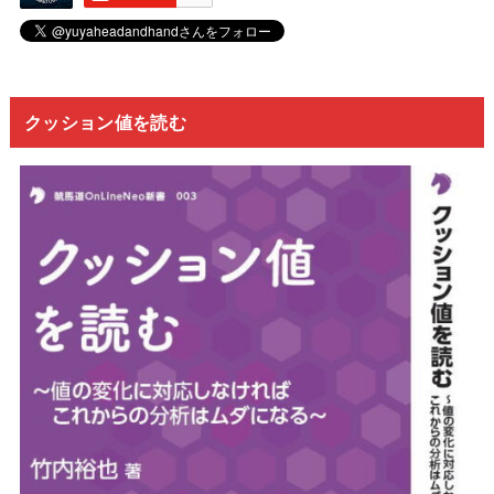
クッション値を読む