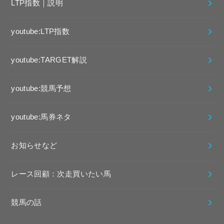
LTP指数｜説明
youtube:LTP指数
youtube:TARGET解説
youtube:競馬予想
youtube:馬券ネタ
お知らせなど
レース回顧：次走買いたい馬
競馬の話