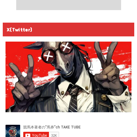
X(Twitter)