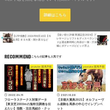
詳細はこちら
【追い切り評価 関屋記念2024】プ
【LTP指数】2024年8月10日【今
レサージュリフト＆ディスペランツ
走用】ＢＳＮ賞・関ケ原Ｓなど
ァは過去勝利時に内容が一致・穴候
補にダディーズビビッド浮上
RECOMMEND
youtube:競馬予想
youtube:競馬予想
2022.04.19
2021.10.08
フローラステークス対策データ
【京都大賞典2021】オルフェーヴ
【東京芝2000mの鬼特注調教を伝
ル産駒を馬券の中心でイレブンベ
えたい】指数・注目馬紹介・クッ
ット