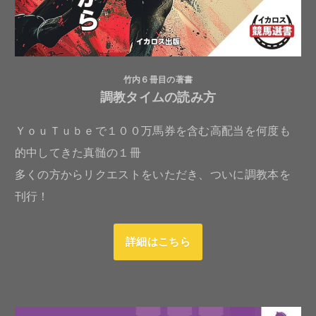
竹内６冊目の著書
調教タイムの読み方
ＹｏｕＴｕｂｅで１００万馬券を含む高配当を何度も
的中してきた真髄の１冊
多くの方からリクエストをいただき、ついに調教本を
刊行！
詳細はこちら