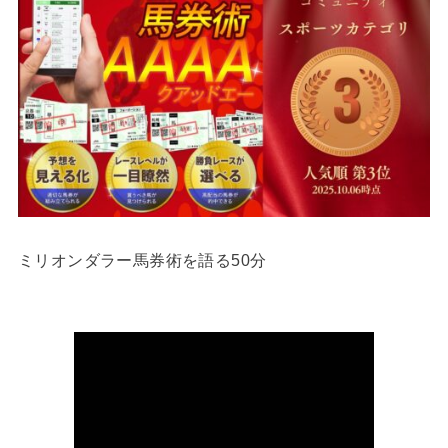
ミリオンダラー馬券術を語る50分