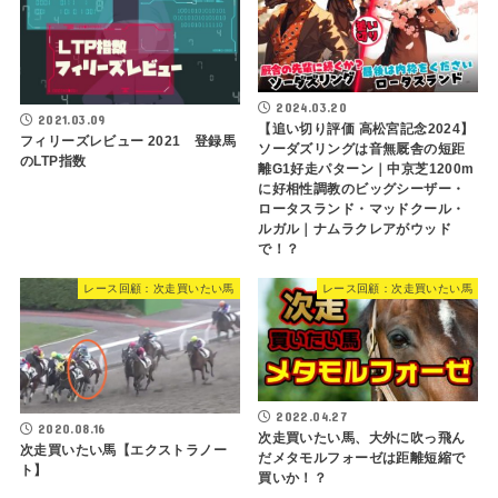
2024.03.20
2021.03.09
【追い切り評価 高松宮記念2024】
フィリーズレビュー 2021 登録馬
ソーダズリングは音無厩舎の短距
のLTP指数
離G1好走パターン｜中京芝1200m
に好相性調教のビッグシーザー・
ロータスランド・マッドクール・
ルガル｜ナムラクレアがウッド
で！？
レース回顧：次走買いたい馬
レース回顧：次走買いたい馬
2022.04.27
2020.08.16
次走買いたい馬、大外に吹っ飛ん
次走買いたい馬【エクストラノー
だメタモルフォーゼは距離短縮で
ト】
買いか！？