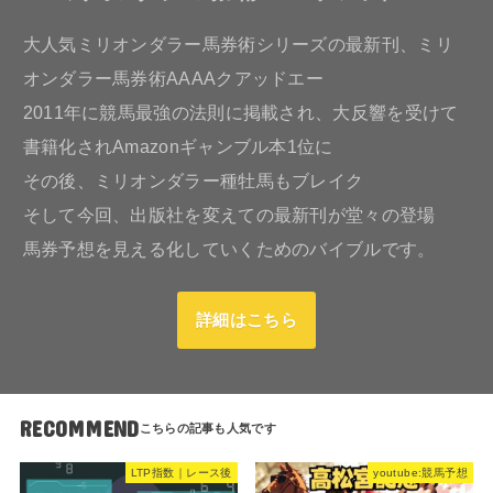
大人気ミリオンダラー馬券術シリーズの最新刊、ミリ
オンダラー馬券術AAAAクアッドエー
2011年に競馬最強の法則に掲載され、大反響を受けて
書籍化されAmazonギャンブル本1位に
その後、ミリオンダラー種牡馬もブレイク
そして今回、出版社を変えての最新刊が堂々の登場
馬券予想を見える化していくためのバイブルです。
詳細はこちら
RECOMMEND
LTP指数｜レース後
youtube:競馬予想