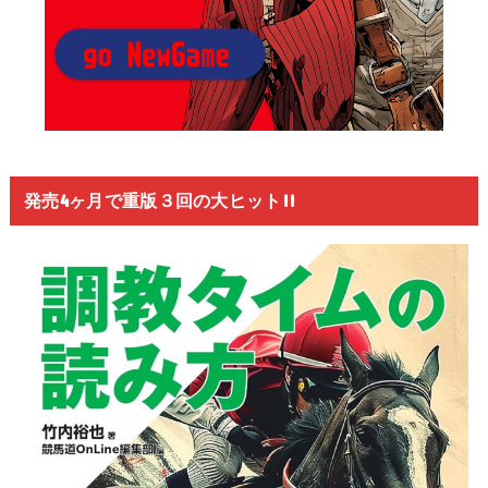
発売4ヶ月で重版３回の大ヒット!!