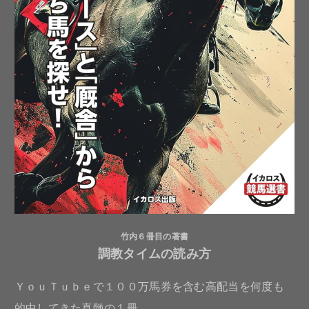
竹内６冊目の著書
調教タイムの読み方
ＹｏｕＴｕｂｅで１００万馬券を含む高配当を何度も
的中してきた真髄の１冊