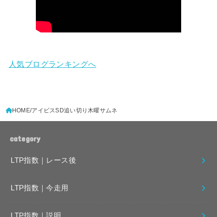
人気ブログランキングへ
HOME
アイビスSD追い切り木曜サムネ
category
LTP指数｜レース後
LTP指数｜今走用
LTP指数｜説明