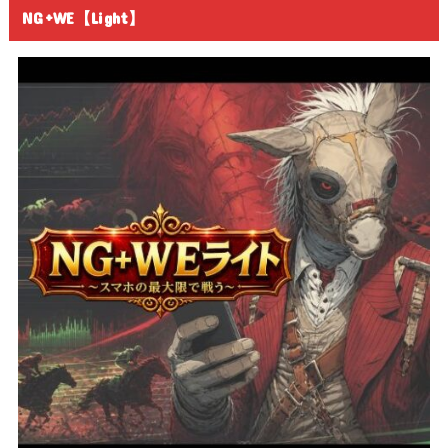
NG+WE【Light】