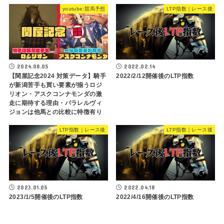
youtube:競馬予想
LTP指数｜レース後
2024.08.05
2022.02.14
【関屋記念2024 対策データ】騎手
2022/2/12開催後のLTP指数
が新潟苦手も買い要素が揃うロジ
リオン・アスクコンナモンダの激
走に期待する理由・パラレルヴィ
ジョンは他馬との比較に特徴有り
LTP指数｜レース後
LTP指数｜レース後
2023.01.05
2022.04.18
2023/1/5開催後のLTP指数
2022/4/16開催後のLTP指数