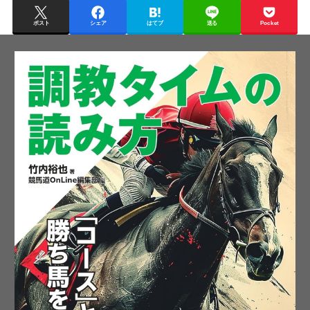
ポスト
シェア
はてブ
送る
Pocket