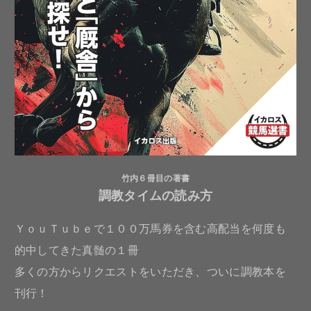
竹内６冊目の著書
調教タイムの読み方
ＹｏｕＴｕｂｅで１００万馬券を含む高配当を何度も
的中してきた真髄の１冊
多くの方からリクエストをいただき、ついに調教本を
刊行！