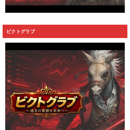
ビクトグラブ