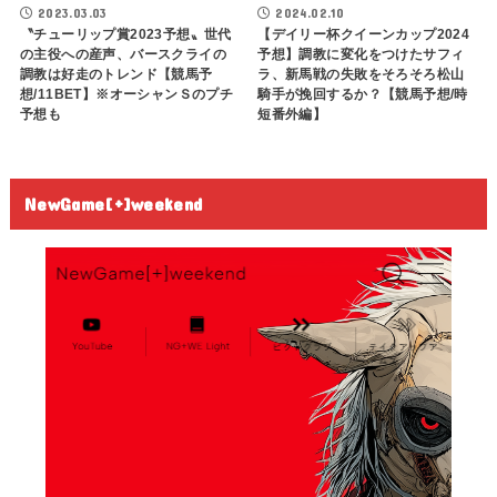
2023.03.03
2024.02.10
〝チューリップ賞2023予想〟世代
【デイリー杯クイーンカップ2024
の主役への産声、バースクライの
予想】調教に変化をつけたサフィ
調教は好走のトレンド【競馬予
ラ、新馬戦の失敗をそろそろ松山
想/11BET】※オーシャンＳのプチ
騎手が挽回するか？【競馬予想/時
予想も
短番外編】
NewGame[+]weekend