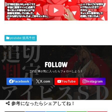
youtube:競馬予想
FOLLOW
参考になったらシェアしてね！