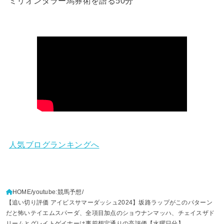
ミリオンダラー馬券術を語る50分
人気ブログランキングへ
HOME
youtube:競馬予想
【追い切り評価 アイビスサマーダッシュ2024】坂路ラップがこのパターン
だと怖いテイエムスパーダ、全項目加点のショウナンマッハ、チェイスザド
リームとグレイトゲイナーは事前想定通りの高評価【水曜日分】