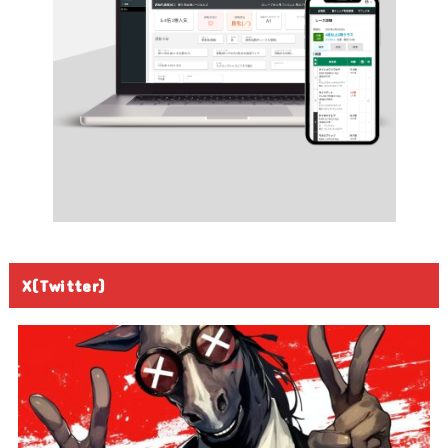
X(Twitter)