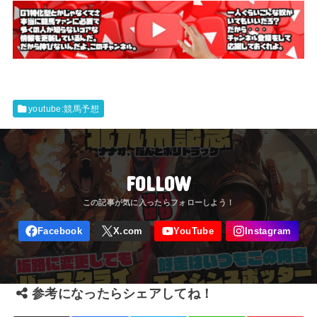
youtube:競馬予想
FOLLOW
参考になったらシェアしてね！