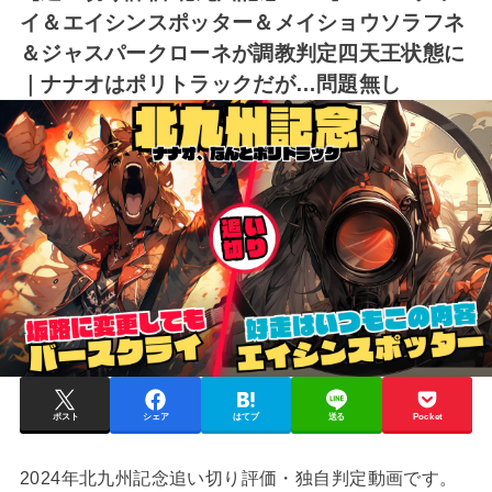
イ＆エイシンスポッター＆メイショウソラフネ
＆ジャスパークローネが調教判定四天王状態に
｜ナナオはポリトラックだが…問題無し
ポスト
シェア
はてブ
送る
Pocket
2024年北九州記念追い切り評価・独自判定動画です。