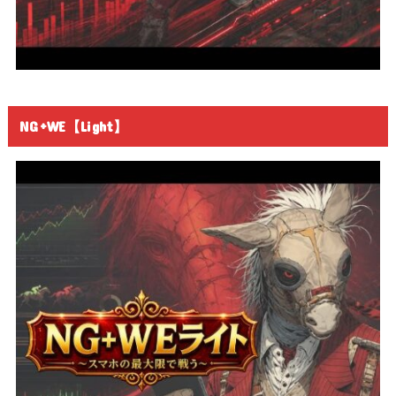
NG+WE【Light】