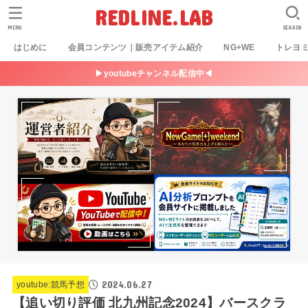
REDLINE.LAB
MENU
SEARCH
はじめに
会員コンテンツ｜販売アイテム紹介
NG+WE
トレヨ
▶youtubeチャンネル配信中◀
2024.06.27
youtube:競馬予想
【追い切り評価 北九州記念2024】バースクラ