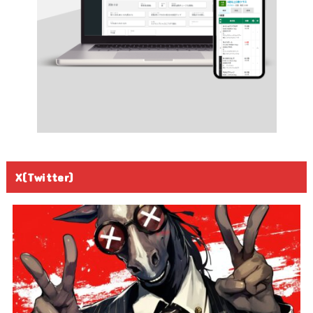
X(Twitter)