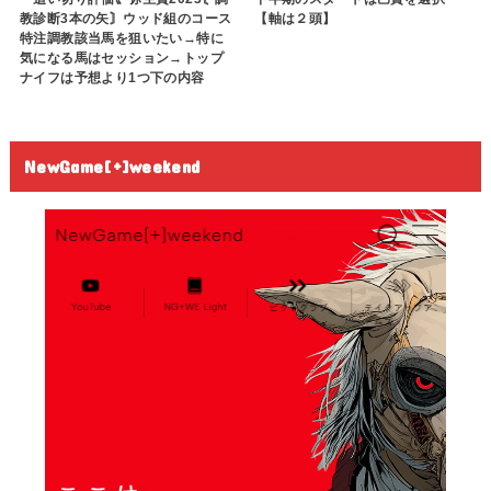
教診断3本の矢〙ウッド組のコース
【軸は２頭】
特注調教該当馬を狙いたい→特に
気になる馬はセッション→トップ
ナイフは予想より1つ下の内容
NewGame[+]weekend