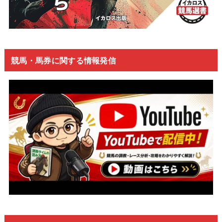
競馬・馬券に関する情報発信