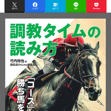
ポスト
シェア
はてブ
送る
Pocket