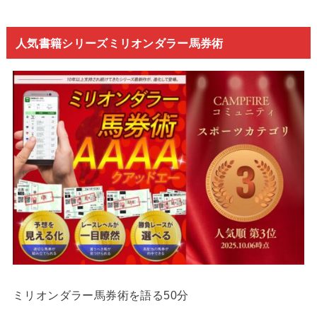
人気書籍シリーズミリオンダラー馬券術
ミリオンダラー馬券術を語る50分