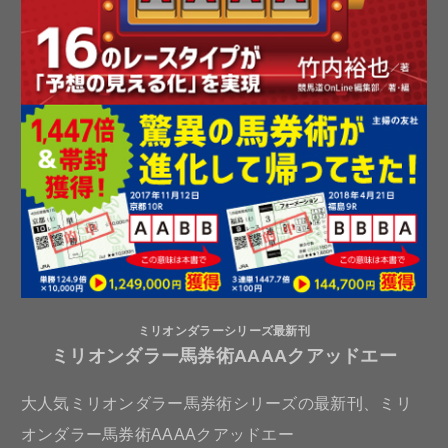
ミリオンダラーシリーズ最新刊
ミリオンダラー馬券術AAAAクアッドエー
大人気ミリオンダラー馬券術シリーズの最新刊、ミリ
オンダラー馬券術AAAAクアッドエー