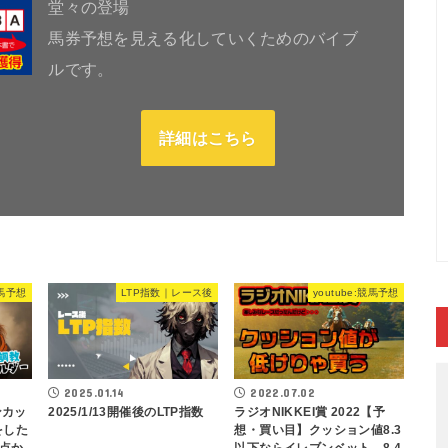
堂々の登場
馬券予想を見える化していくためのバイブ
ルです。
詳細はこちら
競馬予想
LTP指数｜レース後
youtube:競馬予想
2025.01.14
2022.07.02
ンカッ
2025/1/13開催後のLTP指数
ラジオNIKKEI賞 2022【予
をした
想・買い目】クッション値8.3
点か
以下ならイレブンベット、8.4