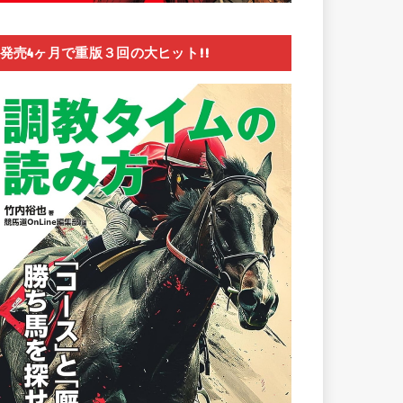
発売4ヶ月で重版３回の大ヒット!!