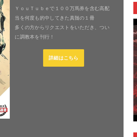
ＹｏｕＴｕｂｅで１００万馬券を含む高配
当を何度も的中してきた真髄の１冊
多くの方からリクエストをいただき、つい
に調教本を刊行！
詳細はこちら