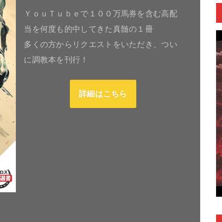
ＹｏｕＴｕｂｅで１００万馬券を含む高配
当を何度も的中してきた真髄の１冊
多くの方からリクエストをいただき、つい
に調教本を刊行！
詳細はこちら