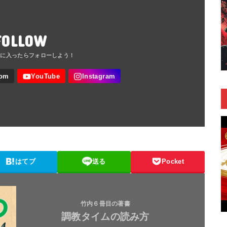
FOLLOW
はてブ
送る
Pocket
竹内６冊目の著書
調教タイムの読み方