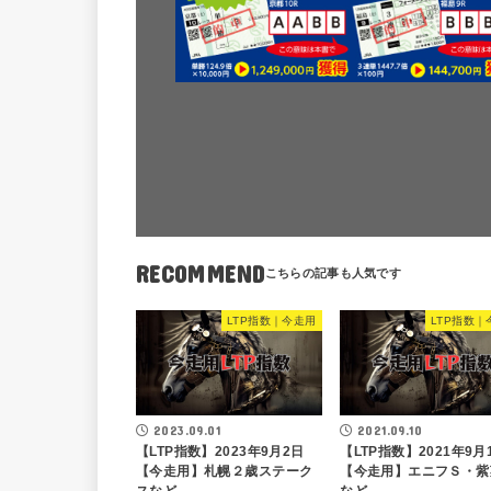
RECOMMEND
LTP指数｜今走用
LTP指数｜
2023.09.01
2021.09.10
【LTP指数】2023年9月2日
【LTP指数】2021年9月
【今走用】札幌２歳ステーク
【今走用】エニフＳ・紫
スなど
など