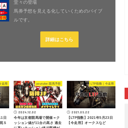
堂々の登場
馬券予想を見える化していくためのバイブ
ルです。
詳細はこちら
今走用
youtube:競馬予想
LTP指数｜今走用
2024.12.02
2021.05.22
11日
今年は京都競馬場で開催＝ク
【LTP指数】2021年5月23日
苑Ｓ
ッション値が11台の高さ 過去
【今走用】オークスなど
に高いクッション値で実績が