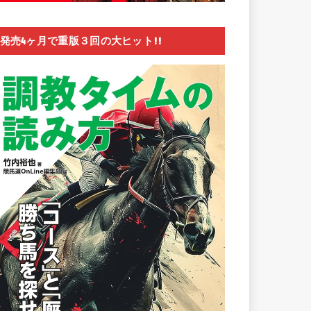
発売4ヶ月で重版３回の大ヒット!!