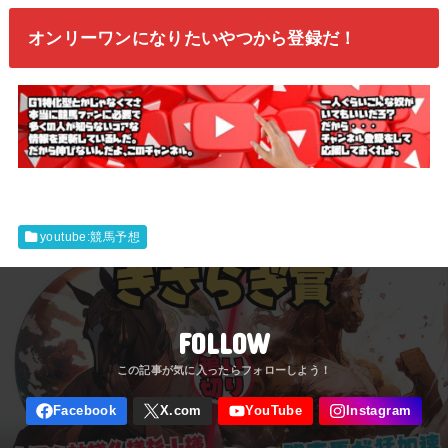
オンリーワンになりたいやつから登録だ！
youtube:競馬予想
FOLLOW