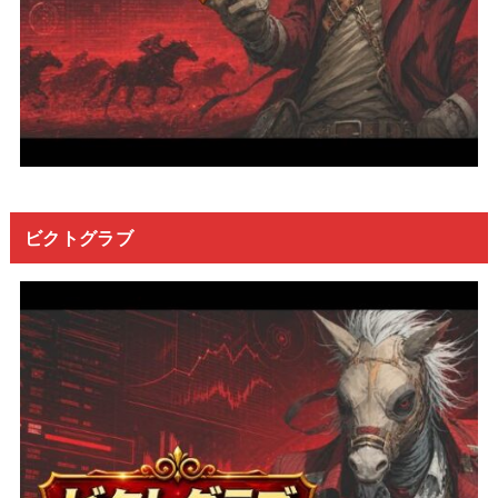
ビクトグラブ