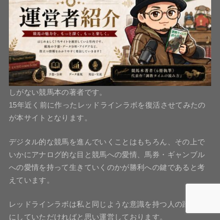
しがない競馬本の著者です。
15年近く前に作ったレッドラインラボを復活させてみたの
が本サイトとなります。
デジタル的な競馬を進んでいくことはもちろん、その上で
いかにアナログ的な目と競馬への愛情、馬券・ギャンブル
への愛情を持って生きていくのかが勝利への鍵であると考
えています。
レッドラインラボは私と同じような意識を持つ人の踏み台
にしていただければと思い運営しております。