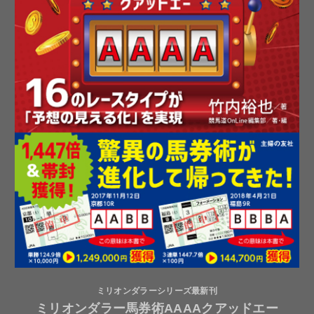
ミリオンダラーシリーズ最新刊
ミリオンダラー馬券術AAAAクアッドエー