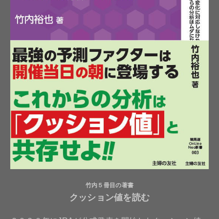
竹内５冊目の著書
クッション値を読む