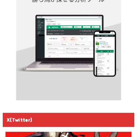
X(Twitter)