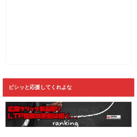
ビシッと応援してくれよな