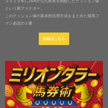
２０２０年にJRAが公式発表を開始したクッション値
という新ファクター。
このクッション値の基本的活用方法をまとめた競馬フ
ァン必読の１冊
詳細はこちら