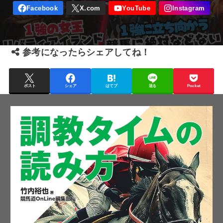
参考になったらシェアしてね！
ポスト
シェア
はてブ
送る
Pocket