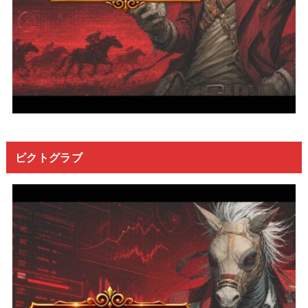
ビクトグラブ