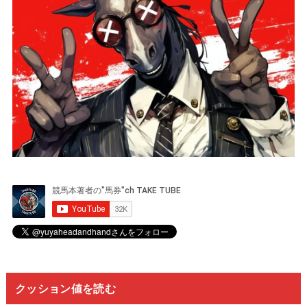
クッション値を読む