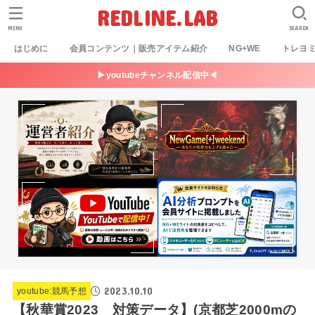
REDLINE.LAB
MENU
SEARCH
はじめに
会員コンテンツ｜販売アイテム紹介
NG+WE
トレヨ
▶youtubeチャンネル配信中◀
2023.10.10
youtube:競馬予想
【秋華賞2023 対策データ】(京都芝2000mの