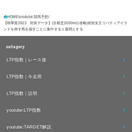
HOME
youtube:競馬予想
【秋華賞2023 対策データ】(京都芝2000mの攻略)絶対女王リバティアイラ
ンドを倒す馬を探すことに集中する１週間とする
category
LTP指数｜レース後
LTP指数｜今走用
LTP指数｜説明
youtube:LTP指数
youtube:TARGET解説