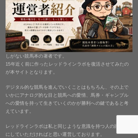
しがない競馬本の著者です。
15年近く前に作ったレッドラインラボを復活させてみたの
が本サイトとなります。
デジタル的な競馬を進んでいくことはもちろん、その上で
いかにアナログ的な目と競馬への愛情、馬券・ギャンブル
への愛情を持って生きていくのかが勝利への鍵であると考
えています。
レッドラインラボは私と同じような意識を持つ人の踏み台
にしていただければと思い運営しております。