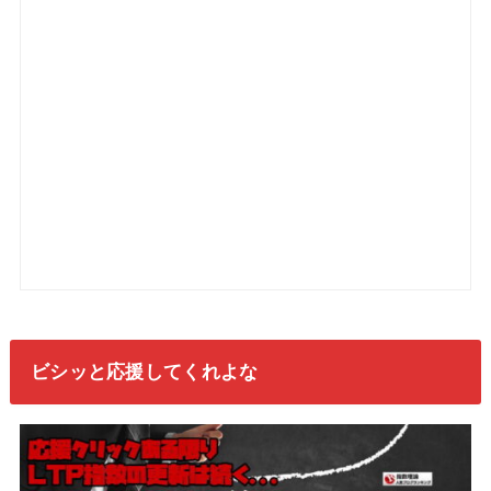
ビシッと応援してくれよな