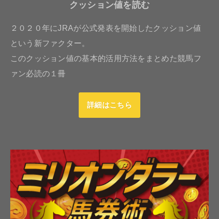
クッション値を読む
２０２０年にJRAが公式発表を開始したクッション値
という新ファクター。
このクッション値の基本的活用方法をまとめた競馬フ
ァン必読の１冊
詳細はこちら