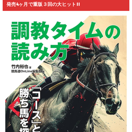
発売4ヶ月で重版３回の大ヒット!!