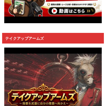
テイクアップアームズ