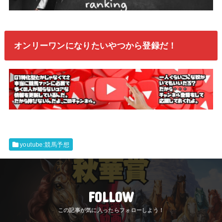
オンリーワンになりたいやつから登録だ！
youtube:競馬予想
FOLLOW