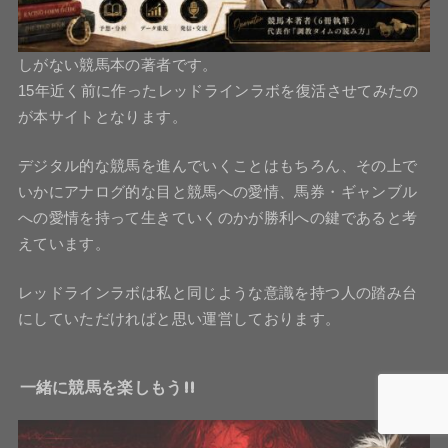
しがない競馬本の著者です。
15年近く前に作ったレッドラインラボを復活させてみたの
が本サイトとなります。
デジタル的な競馬を進んでいくことはもちろん、その上で
いかにアナログ的な目と競馬への愛情、馬券・ギャンブル
への愛情を持って生きていくのかが勝利への鍵であると考
えています。
レッドラインラボは私と同じような意識を持つ人の踏み台
にしていただければと思い運営しております。
一緒に競馬を楽しもう!!