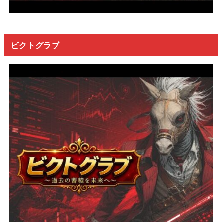
ビクトグラブ