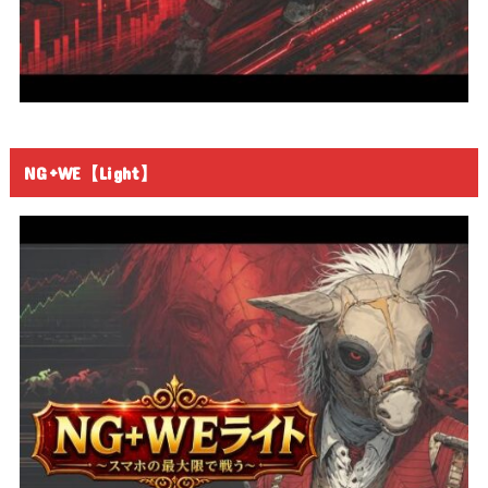
NG+WE【Light】