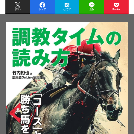
ポスト
シェア
はてブ
送る
Pocket