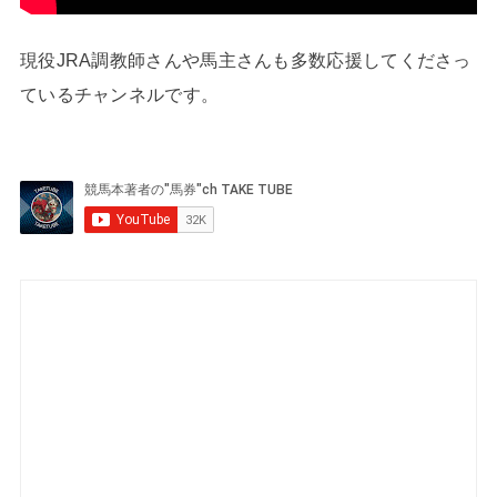
現役JRA調教師さんや馬主さんも多数応援してくださっ
ているチャンネルです。