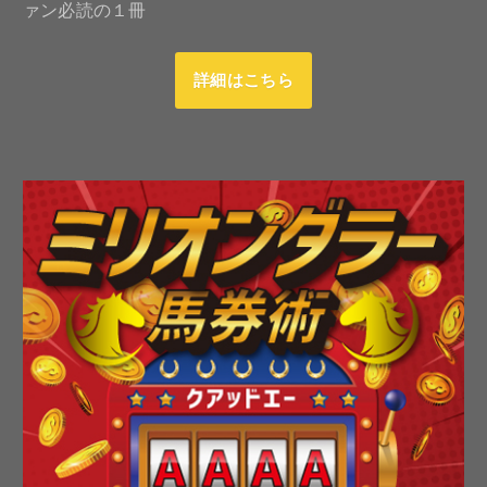
ァン必読の１冊
詳細はこちら