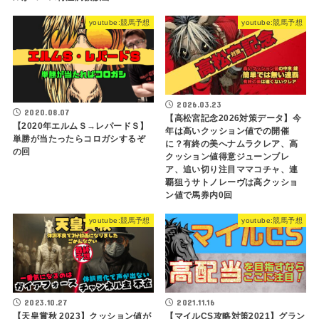
youtube:競馬予想
youtube:競馬予想
2026.03.23
2020.08.07
【高松宮記念2026対策データ】今
【2020年エルムＳ→レパードＳ】
年は高いクッション値での開催
単勝が当たったらコロガシするぞ
に？有終の美へナムラクレア、高
の回
クッション値得意ジューンブレ
ア、追い切り注目ママコチャ、連
覇狙うサトノレーヴは高クッショ
ン値で馬券内0回
youtube:競馬予想
youtube:競馬予想
2023.10.27
2021.11.16
【天皇賞秋 2023】クッション値が
【マイルCS攻略対策2021】グラン