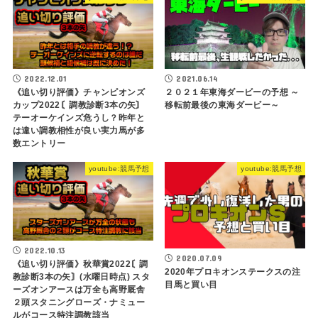
2022.12.01
2021.06.14
《追い切り評価》チャンピオンズ
２０２１年東海ダービーの予想 ～
カップ2022〘調教診断3本の矢〙
移転前最後の東海ダービー～
テーオーケインズ危うし？昨年と
は違い調教相性が良い実力馬が多
数エントリー
youtube:競馬予想
youtube:競馬予想
2022.10.13
2020.07.09
《追い切り評価》秋華賞2022〘調
2020年プロキオンステークスの注
教診断3本の矢〙(水曜日時点) スタ
目馬と買い目
ーズオンアースは万全も高野厩舎
２頭スタニングローズ・ナミュー
ルがコース特注調教該当