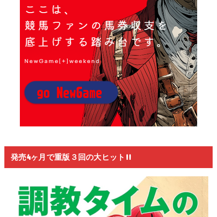
発売4ヶ月で重版３回の大ヒット!!