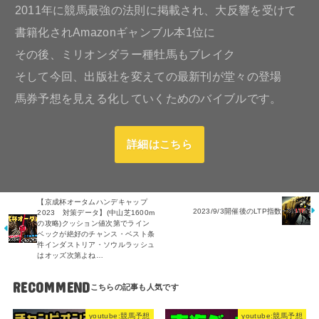
2011年に競馬最強の法則に掲載され、大反響を受けて
書籍化されAmazonギャンブル本1位に
その後、ミリオンダラー種牡馬もブレイク
そして今回、出版社を変えての最新刊が堂々の登場
馬券予想を見える化していくためのバイブルです。
詳細はこちら
【京成杯オータムハンデキャップ
2023/9/3開催後のLTP指数
2023 対策データ】(中山芝1600m
の攻略)クッション値次第でライン
ベックが絶好のチャンス・ベスト条
件インダストリア・ソウルラッシュ
はオッズ次第よね…
RECOMMEND
youtube:競馬予想
youtube:競馬予想