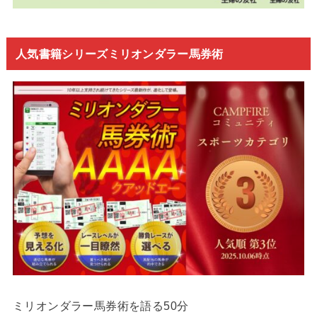
人気書籍シリーズミリオンダラー馬券術
ミリオンダラー馬券術を語る50分