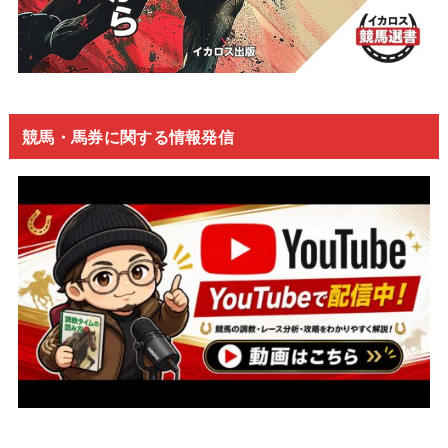
競馬・馬券に関する情報発信