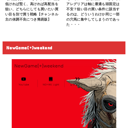
低ければ堅く、高ければ高配当を
アレグリアは軸に最適も頭固定は
狙い、どちらにしても買いたい買
不安？狙い目の買い条件に該当す
い目を別で買う戦略【チャンネル
るのは、どういうわけか同じ一部
主の体調不良につき簡易版】
の穴馬に集中してしまうのであっ
た・・・
NewGame[+]weekend