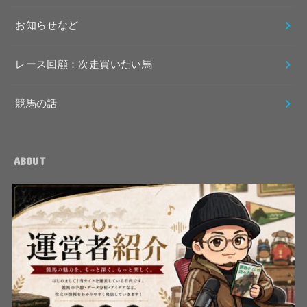
お知らせなど
レース回顧：次走買いたい馬
競馬の話
ABOUT