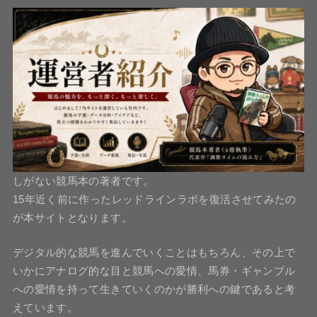
しがない競馬本の著者です。
15年近く前に作ったレッドラインラボを復活させてみたの
が本サイトとなります。
デジタル的な競馬を進んでいくことはもちろん、その上で
いかにアナログ的な目と競馬への愛情、馬券・ギャンブル
への愛情を持って生きていくのかが勝利への鍵であると考
えています。