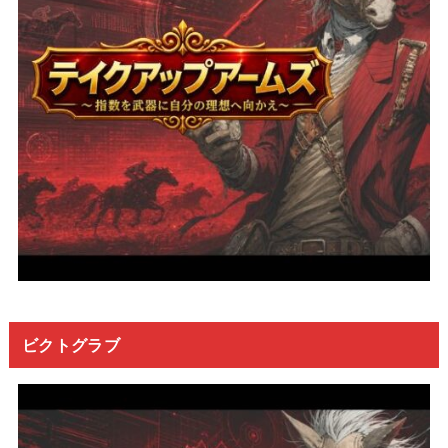
ビクトグラブ