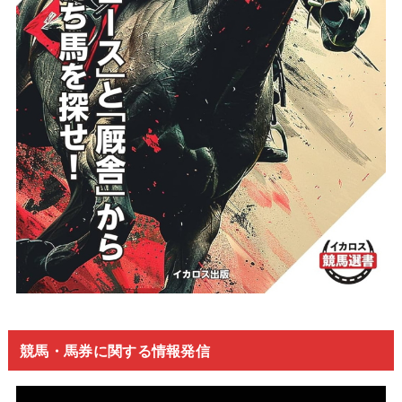
競馬・馬券に関する情報発信