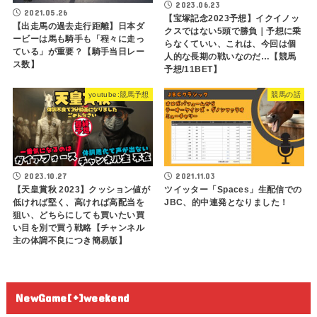
2023.06.23
2021.05.26
【宝塚記念2023予想】イクイノッ
【出走馬の過去走行距離】日本ダ
クスではない5頭で勝負｜予想に乗
ービーは馬も騎手も「程々に走っ
らなくていい、これは、今回は個
ている」が重要？【騎手当日レー
人的な長期の戦いなのだ…【競馬
ス数】
予想/11BET】
youtube:競馬予想
競馬の話
2023.10.27
2021.11.03
【天皇賞秋 2023】クッション値が
ツイッター「Spaces」生配信での
低ければ堅く、高ければ高配当を
JBC、的中連発となりました！
狙い、どちらにしても買いたい買
い目を別で買う戦略【チャンネル
主の体調不良につき簡易版】
NewGame[+]weekend