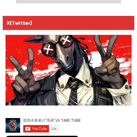
X(Twitter)