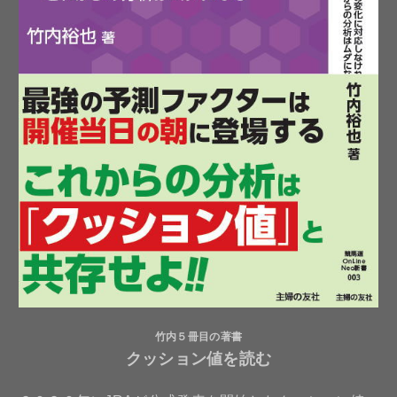
竹内５冊目の著書
クッション値を読む