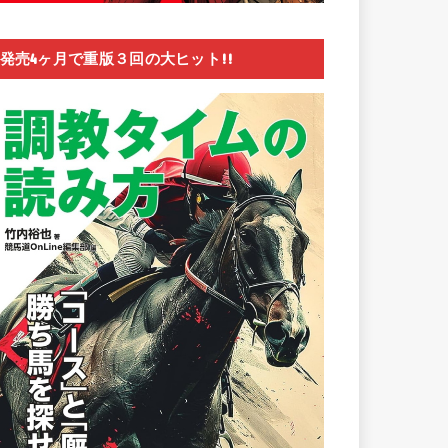
発売4ヶ月で重版３回の大ヒット!!