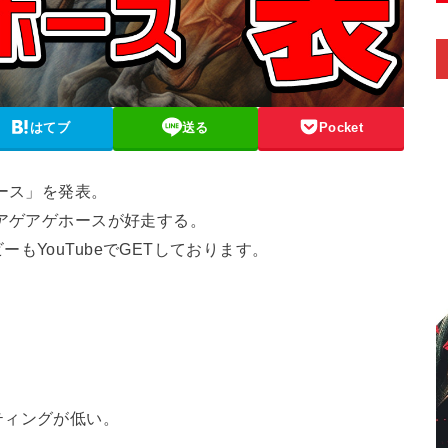
はてブ
送る
Pocket
ース」を発表。
はアゲアゲホースが好走する。
もYouTubeでGETしております。
ティングが低い。