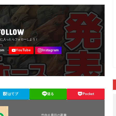
FOLLOW
はてブ
送る
Pocket
竹内６冊目の著書