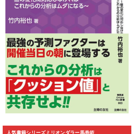
人気書籍シリーズミリオンダラー馬券術