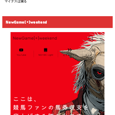
マイナスは減る
NewGame[+]weekend