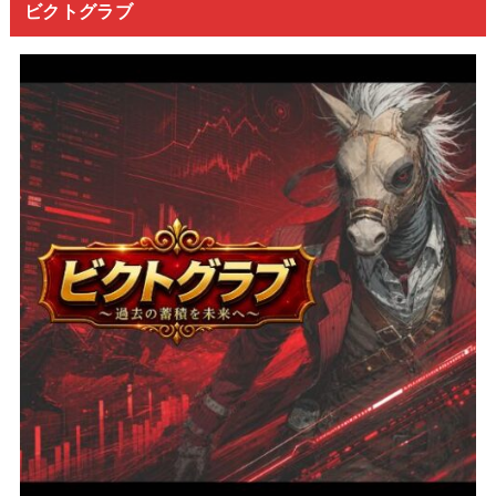
ビクトグラブ