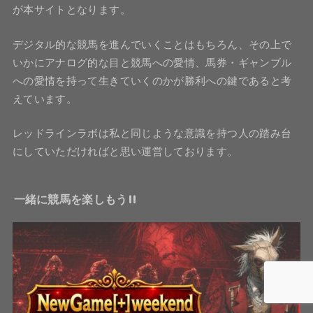
が本サイトとなります。
デジタル的な競馬を進んでいくことはもちろん、その上で
いかにアナログ的な目と競馬への愛情、馬券・ギャンブル
への愛情を持って生きていくのかが勝利への鍵であると考
えています。
レッドラインラボは私と同じような意識を持つ人の踏み台
にしていただければと思い運営しております。
一緒に競馬を楽しもう!!