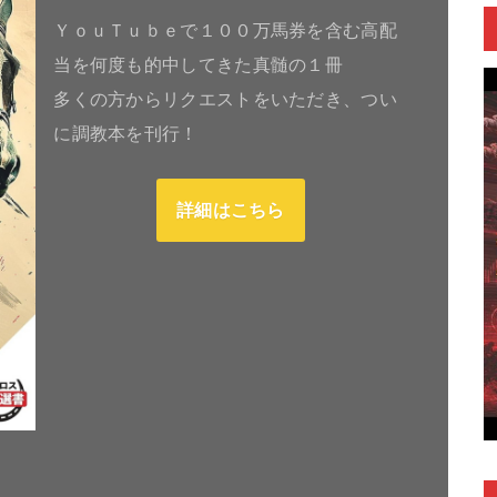
ＹｏｕＴｕｂｅで１００万馬券を含む高配
当を何度も的中してきた真髄の１冊
多くの方からリクエストをいただき、つい
に調教本を刊行！
詳細はこちら