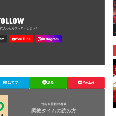
FOLLOW
はてブ
送る
Pocket
竹内６冊目の著書
調教タイムの読み方