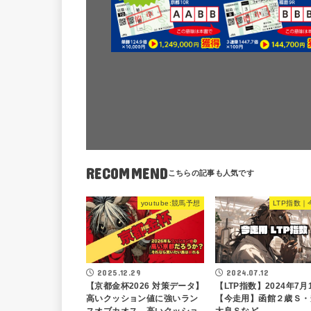
RECOMMEND
youtube:競馬予想
LTP指数｜
2025.12.29
2024.07.12
【京都金杯2026 対策データ】
【LTP指数】2024年7月
高いクッション値に強いラン
【今走用】函館２歳Ｓ・
スオブカオス、高いクッショ
太良Ｓなど