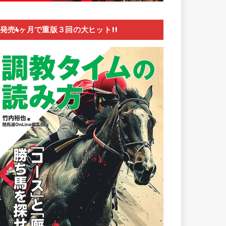
発売4ヶ月で重版３回の大ヒット!!