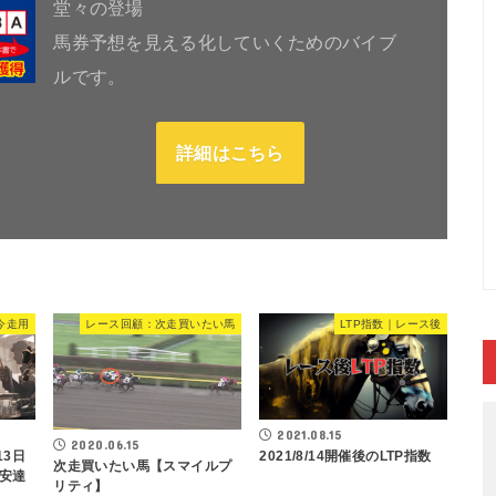
堂々の登場
馬券予想を見える化していくためのバイブ
ルです。
詳細はこちら
今走用
レース回顧：次走買いたい馬
LTP指数｜レース後
2021.08.15
2020.06.15
13日
2021/8/14開催後のLTP指数
次走買いたい馬【スマイルプ
安達
リティ】