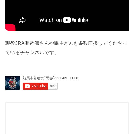
現役JRA調教師さんや馬主さんも多数応援してくださっ
ているチャンネルです。