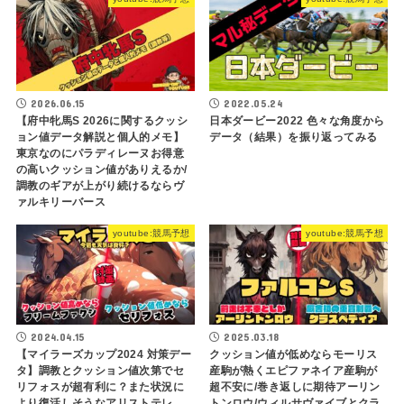
2026.06.15
2022.05.24
【府中牝馬S 2026に関するクッシ
日本ダービー2022 色々な角度から
ョン値データ解説と個人的メモ】
データ（結果）を振り返ってみる
東京なのにパラディレーヌお得意
の高いクッション値がありえるか/
調教のギアが上がり続けるならヴ
ァルキリーバース
youtube:競馬予想
youtube:競馬予想
2024.04.15
2025.03.18
【マイラーズカップ2024 対策デー
クッション値が低めならモーリス
タ】調教とクッション値次第でセ
産駒が熱くエピファネイア産駒が
リフォスが超有利に？また状況に
超不安に/巻き返しに期待アーリン
より復活しそうなアリストテレ
トンロウ/ウィルサヴァイブとクラ