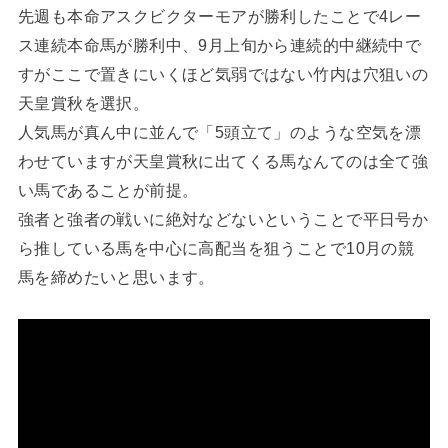
先週も本命アスクビクターモアが勝利したことで4レー
ス連続本命馬が勝利中、9月上旬から連続的中継続中で
すがここで置きにいくほど気弱ではない竹内は穴狙いの
天皇賞秋を選択。
人気馬が真ん中に並んで「5頭立て」のような空気を漂
わせていますが天皇賞秋に出てくる馬なんてのは全て強
い馬であることが前提。
強者と強者の戦いに絶対などないということで平日号か
ら推している馬を中心に高配当を狙うことで10月の競
馬を締めたいと思います。