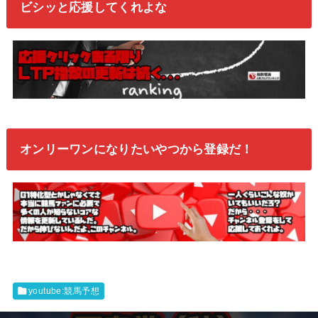
ビシッと応援してくれよな
オンリーワンになりたいやつから登録だ！
youtube:競馬予想