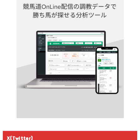
X(Twitter)