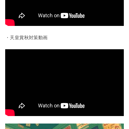
・天皇賞秋対策動画