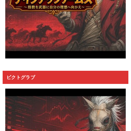
ビクトグラブ