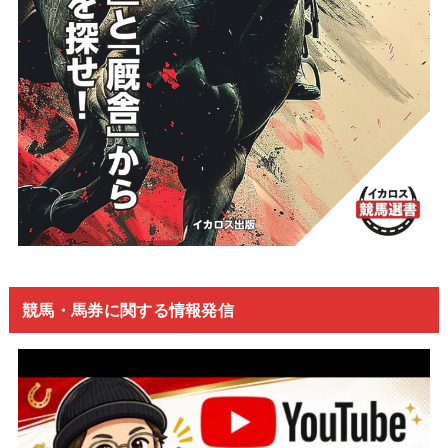
競馬・馬券に関する情報発信