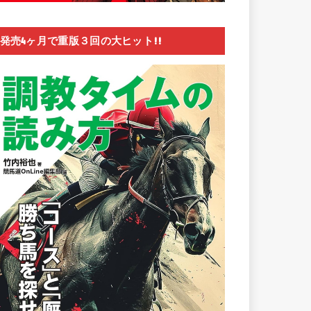
発売4ヶ月で重版３回の大ヒット!!