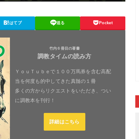
はてブ
送る
Pocket
竹内６冊目の著書
調教タイムの読み方
ＹｏｕＴｕｂｅで１００万馬券を含む高配
当を何度も的中してきた真髄の１冊
多くの方からリクエストをいただき、つい
に調教本を刊行！
詳細はこちら