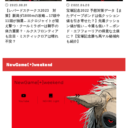
2023.08.01
2022.06.20
【レパードステークス2023 対
宝塚記念2022 予想対策データ【ま
策】新潟ダ1800mの攻略→17頭中
たデイープボンドは低クッション
11頭が抽選←エクロジャイトが迎
値を引き寄せた？】先週クッショ
え撃つ・クールミラボーは騎手の
ン値が低い→今週も低い？→ボン
体力重要？・ルクスフロンティア
ド・エフフォーリアの得意な土俵
も注目・ミスティックロアは晴れ
に？【宝塚記念勝ち馬マル秘傾向
不安？
も紹介】
NewGame[+]weekend