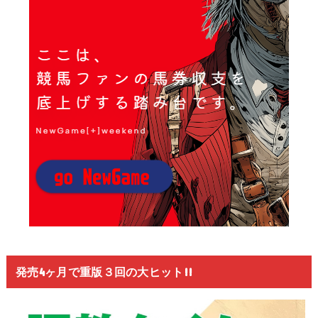
発売4ヶ月で重版３回の大ヒット!!