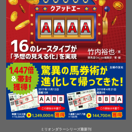
ミリオンダラーシリーズ最新刊