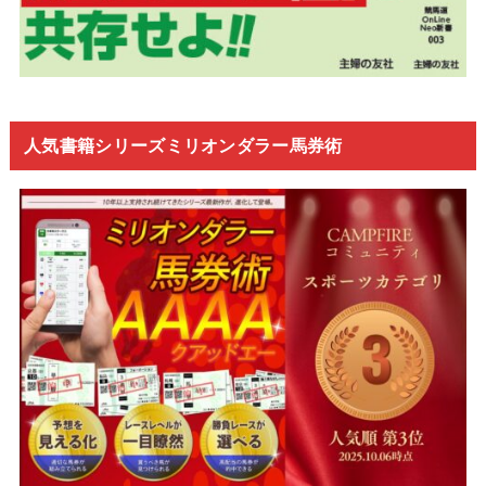
人気書籍シリーズミリオンダラー馬券術