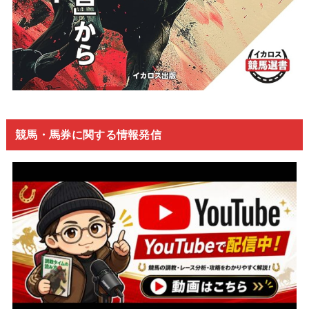
競馬・馬券に関する情報発信