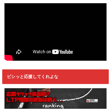
ビシッと応援してくれよな