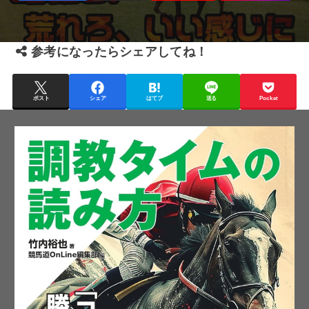
参考になったらシェアしてね！
ポスト
シェア
はてブ
送る
Pocket