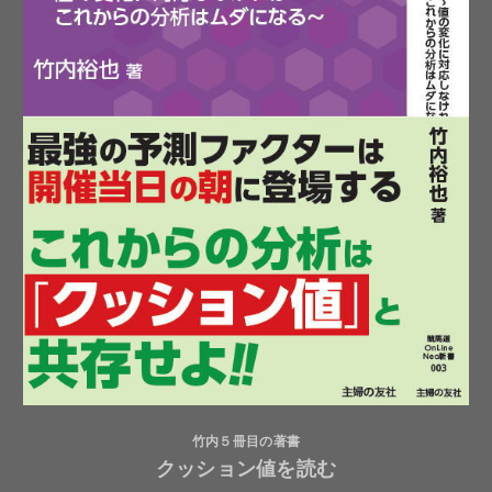
竹内５冊目の著書
クッション値を読む