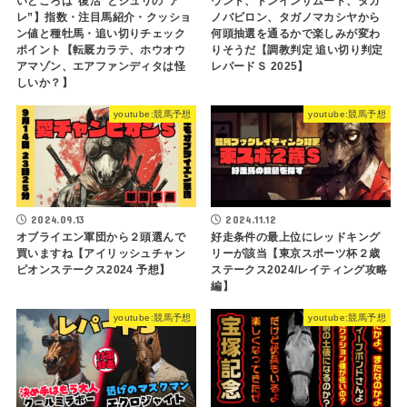
いどころは”復活”とシュリの”ア
ウンド、ドンインザムード、タガ
レ”】指数・注目馬紹介・クッショ
ノバビロン、タガノマカシヤから
ン値と種牡馬・追い切りチェック
何頭抽選を通るかで楽しみが変わ
ポイント【転厩カラテ、ホウオウ
りそうだ【調教判定 追い切り判定
アマゾン、エアファンディタは怪
レパードＳ 2025】
しいか？】
youtube:競馬予想
youtube:競馬予想
2024.09.13
2024.11.12
オブライエン軍団から２頭選んで
好走条件の最上位にレッドキング
買いますね【アイリッシュチャン
リーが該当【東京スポーツ杯２歳
ピオンステークス2024 予想】
ステークス2024/レイティング攻略
編】
youtube:競馬予想
youtube:競馬予想