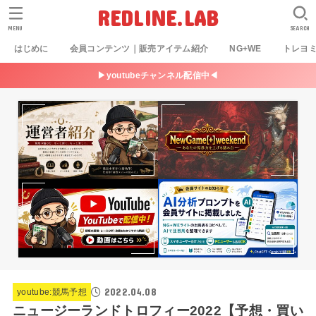
REDLINE.LAB
MENU
SEARCH
はじめに
会員コンテンツ｜販売アイテム紹介
NG+WE
トレヨ
▶youtubeチャンネル配信中◀
2022.04.08
youtube:競馬予想
ニュージーランドトロフィー2022【予想・買い