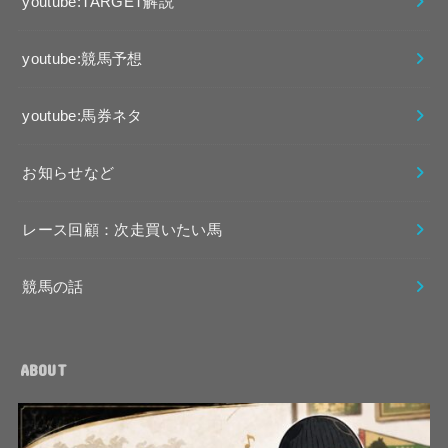
youtube:TARGET解説
youtube:競馬予想
youtube:馬券ネタ
お知らせなど
レース回顧：次走買いたい馬
競馬の話
ABOUT