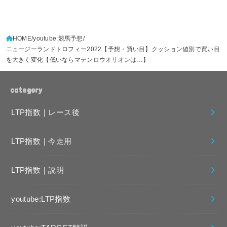
HOME
youtube:競馬予想
ニュージーランドトロフィー2022【予想・買い目】クッション値別で買い目
を大きく変化【低いならマテンロウオリオンは…】
category
LTP指数｜レース後
LTP指数｜今走用
LTP指数｜説明
youtube:LTP指数