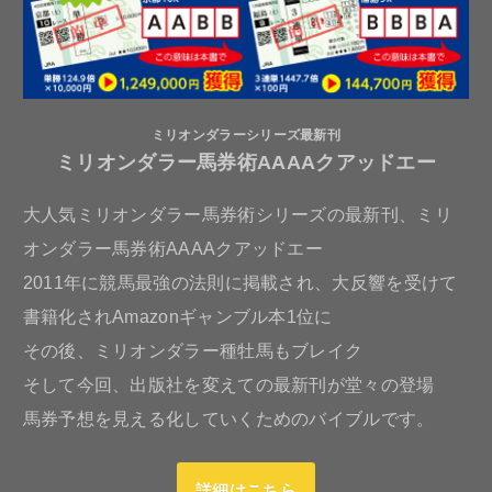
ミリオンダラーシリーズ最新刊
ミリオンダラー馬券術AAAAクアッドエー
大人気ミリオンダラー馬券術シリーズの最新刊、ミリ
オンダラー馬券術AAAAクアッドエー
2011年に競馬最強の法則に掲載され、大反響を受けて
書籍化されAmazonギャンブル本1位に
その後、ミリオンダラー種牡馬もブレイク
そして今回、出版社を変えての最新刊が堂々の登場
馬券予想を見える化していくためのバイブルです。
詳細はこちら