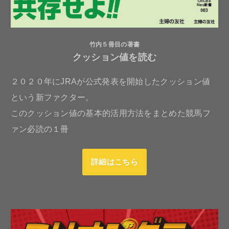
竹内５冊目の著書
クッション値を読む
２０２０年にJRAが公式発表を開始したクッション値
という新ファクター。
このクッション値の基本的活用方法をまとめた競馬フ
ァン必読の１冊
詳細はこちら