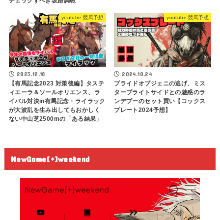
チェックすべき坂路調教
youtube:競馬予想
youtube:競馬予想
2023.12.18
2024.10.24
【有馬記念2023 対策後編】タステ
プライドオブジェニの逃げ、ミス
ィエーラ＆ソールオリエンス、ラ
ターブライトサイドとの魅惑のラ
イバル対決in有馬記念・ライラック
ンデブーのセット買い【コックス
が大波乱を生み出してもおかしく
プレート2024予想】
ない中山芝2500mの「ある結果」
NewGame[+]weekend