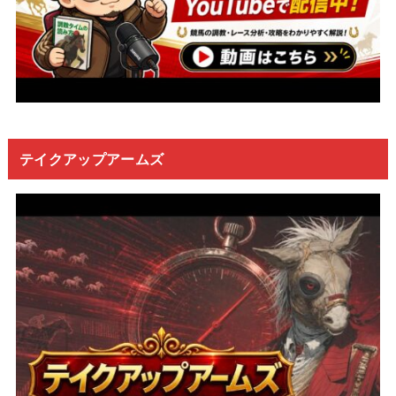
テイクアップアームズ