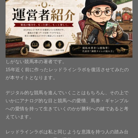
しがない競馬本の著者です。
15年近く前に作ったレッドラインラボを復活させてみたの
が本サイトとなります。
デジタル的な競馬を進んでいくことはもちろん、その上で
いかにアナログ的な目と競馬への愛情、馬券・ギャンブル
への愛情を持って生きていくのかが勝利への鍵であると考
えています。
レッドラインラボは私と同じような意識を持つ人の踏み台