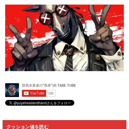
クッション値を読む