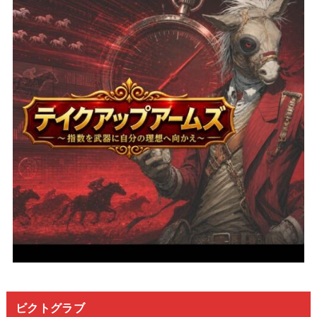
ビクトグラブ