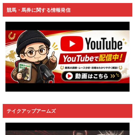
競馬・馬券に関する情報発信
テイクアップアームズ