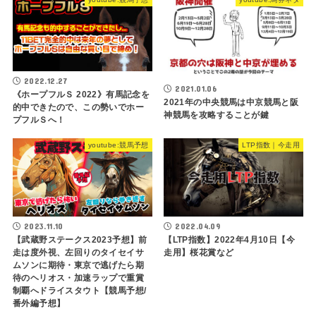
2022.12.27
2021.01.06
《ホープフルＳ 2022》有馬記念を
2021年の中央競馬は中京競馬と阪
的中できたので、この勢いでホー
神競馬を攻略することが鍵
プフルＳへ！
youtube:競馬予想
LTP指数｜今走用
2023.11.10
2022.04.09
【武蔵野ステークス2023予想】前
【LTP指数】2022年4月10日【今
走は度外視、左回りのタイセイサ
走用】桜花賞など
ムソンに期待・東京で逃げたら期
待のヘリオス・加速ラップで重賞
制覇へドライスタウト【競馬予想/
番外編予想】