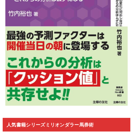
人気書籍シリーズミリオンダラー馬券術