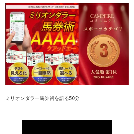
ミリオンダラー馬券術を語る50分