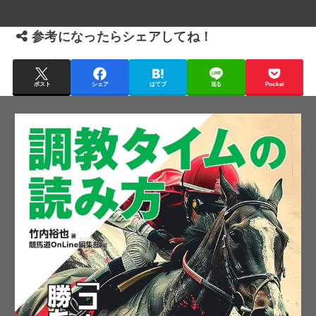
参考になったらシェアしてね！
ポスト
シェア
はてブ
送る
Pocket