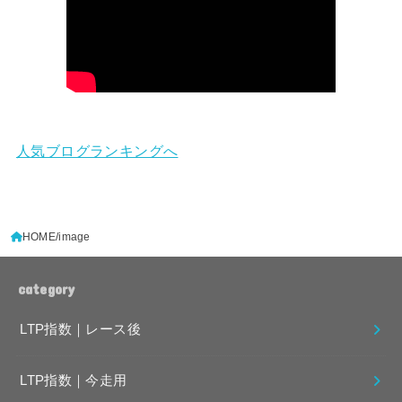
人気ブログランキングへ
HOME
image
category
LTP指数｜レース後
LTP指数｜今走用