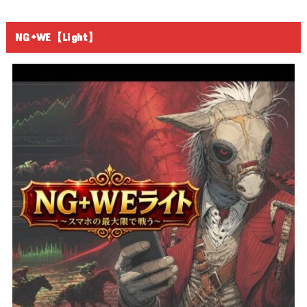
NG+WE【Light】