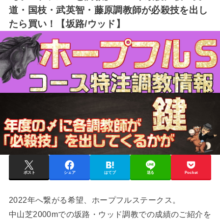
道・国枝・武英智・藤原調教師が必殺技を出し
たら買い！【坂路/ウッド】
ポスト
シェア
はてブ
送る
Pocket
2022年へ繋がる希望、ホープフルステークス。
中山芝2000mでの坂路・ウッド調教での成績のご紹介を