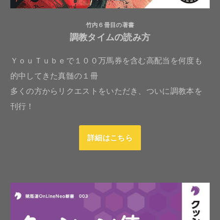
竹内６冊目の著書
調教タイムの読み方
ＹｏｕＴｕｂｅで１００万馬券を含む高配当を何度も
的中してきた真髄の１冊
多くの方からリクエストをいただき、ついに調教本を
刊行！
詳細はこちら