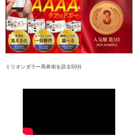
ミリオンダラー馬券術を語る50分