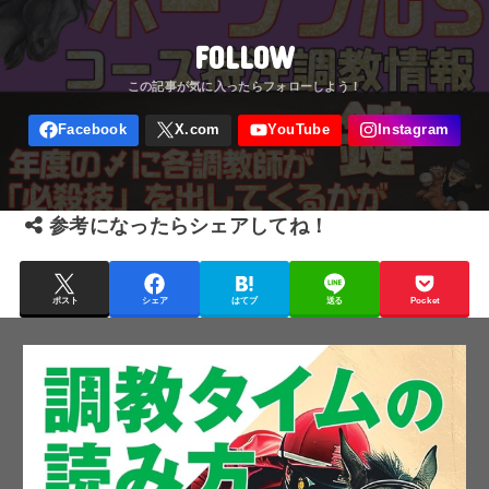
FOLLOW
参考になったらシェアしてね！
ポスト
シェア
はてブ
送る
Pocket