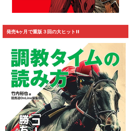
発売4ヶ月で重版３回の大ヒット!!