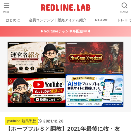
REDLINE.LAB
MENU
SEARCH
はじめに
会員コンテンツ｜販売アイテム紹介
NG+WE
トレヨ
▶youtubeチャンネル配信中◀
2021.12.20
youtube:競馬予想
【ホープフルＳと調教】2021年最後に牧・友