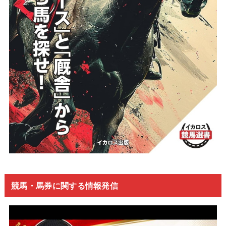
競馬・馬券に関する情報発信