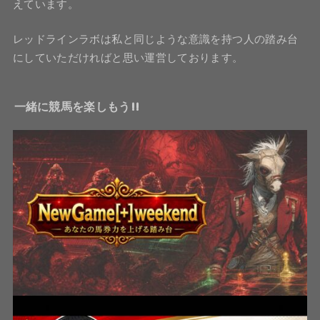
えています。
レッドラインラボは私と同じような意識を持つ人の踏み台
にしていただければと思い運営しております。
一緒に競馬を楽しもう!!