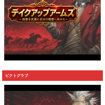
ビクトグラブ