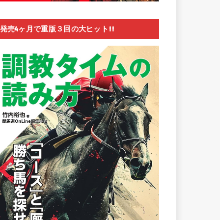
発売4ヶ月で重版３回の大ヒット!!