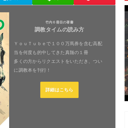
竹内６冊目の著書
調教タイムの読み方
ＹｏｕＴｕｂｅで１００万馬券を含む高配
当を何度も的中してきた真髄の１冊
多くの方からリクエストをいただき、つい
に調教本を刊行！
詳細はこちら