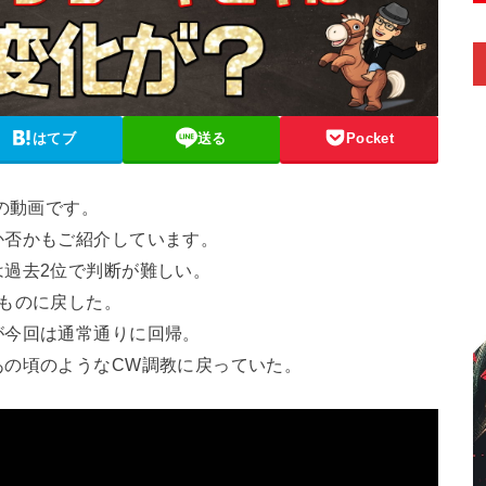
はてブ
送る
Pocket
の動画です。
か否かもご紹介しています。
過去2位で判断が難しい。
ものに戻した。
が今回は通常通りに回帰。
あの頃のようなCW調教に戻っていた。