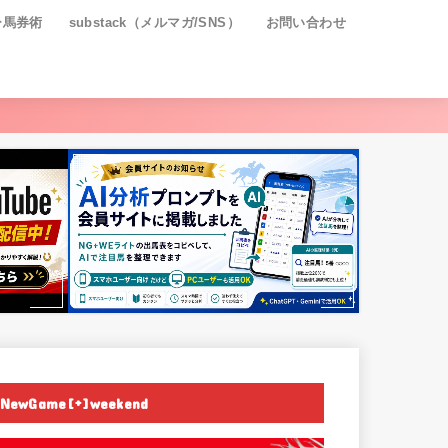
ー馬券術
substack（メルマガ/SNS）
お問い合わせ
NewGame[+]weekend