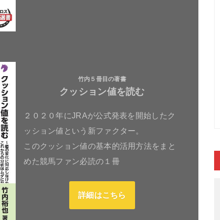
竹内５冊目の著書
クッション値を読む
２０２０年にJRAが公式発表を開始したク
ッション値という新ファクター。
このクッション値の基本的活用方法をまと
めた競馬ファン必読の１冊
詳細はこちら