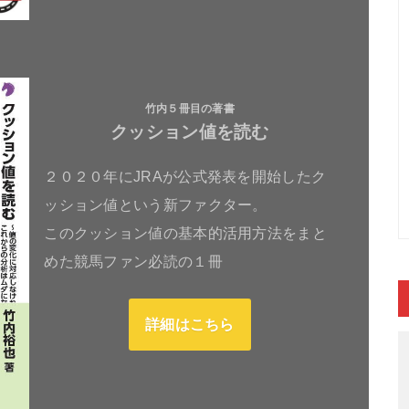
竹内５冊目の著書
クッション値を読む
２０２０年にJRAが公式発表を開始したク
ッション値という新ファクター。
このクッション値の基本的活用方法をまと
めた競馬ファン必読の１冊
詳細はこちら