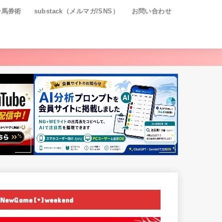
ー馬券術
substack（メルマガ/SNS）
お問い合わせ
NewGame[+]weekend