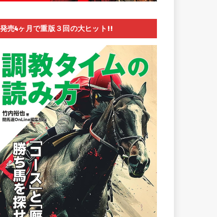
発売4ヶ月で重版３回の大ヒット!!