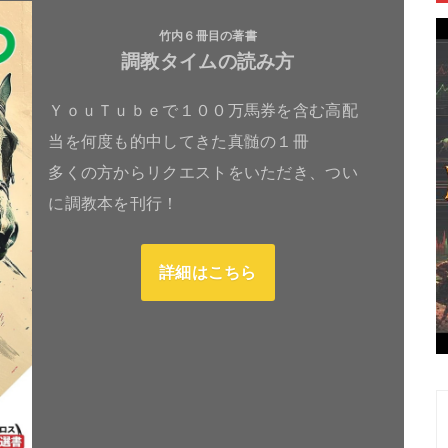
竹内６冊目の著書
調教タイムの読み方
ＹｏｕＴｕｂｅで１００万馬券を含む高配
当を何度も的中してきた真髄の１冊
多くの方からリクエストをいただき、つい
に調教本を刊行！
詳細はこちら