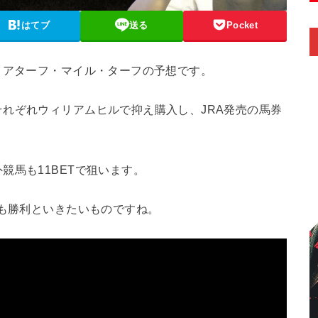
はてブ
送る
Pocket
メアターフ・マイル・ターフの予想です。
れぞれウィリアムヒルで抑え購入し、JRA発売の馬券
競馬も11BETで狙います。
Cも勝利といきたいものですね。