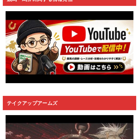
テイクアップアームズ