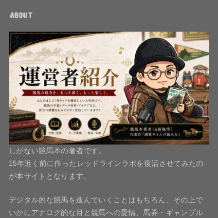
ABOUT
しがない競馬本の著者です。
15年近く前に作ったレッドラインラボを復活させてみたの
が本サイトとなります。
デジタル的な競馬を進んでいくことはもちろん、その上で
いかにアナログ的な目と競馬への愛情、馬券・ギャンブル