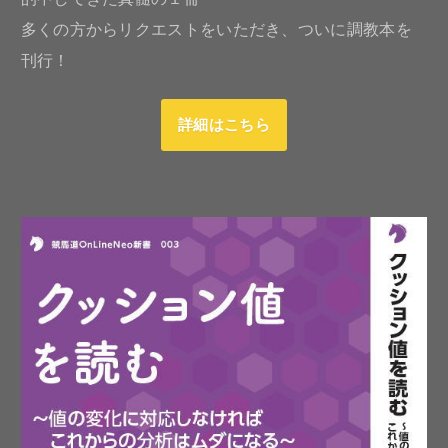
多くの方からリクエストをいただき、ついに調教本を
刊行！
詳細はこちら