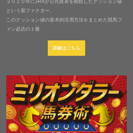
２０２０年にJRAが公式発表を開始したクッション値
という新ファクター。
このクッション値の基本的活用方法をまとめた競馬フ
ァン必読の１冊
詳細はこちら