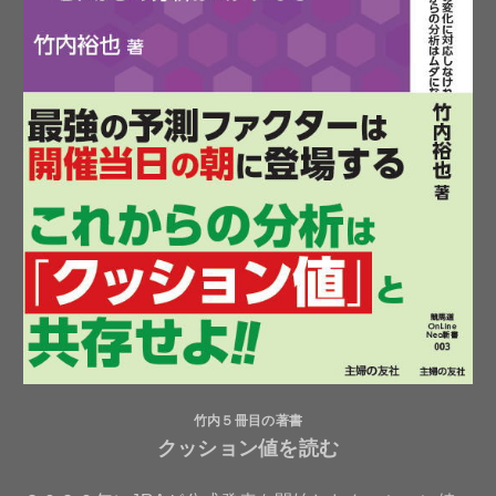
竹内５冊目の著書
クッション値を読む