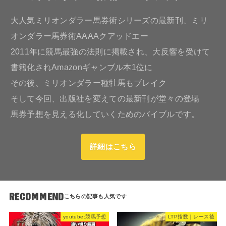
大人気ミリオンダラー馬券術シリーズの最新刊、ミリ
オンダラー馬券術AAAAクアッドエー
2011年に競馬最強の法則に掲載され、大反響を受けて
書籍化されAmazonギャンブル本1位に
その後、ミリオンダラー種牡馬もブレイク
そして今回、出版社を変えての最新刊が堂々の登場
馬券予想を見える化していくためのバイブルです。
詳細はこちら
RECOMMEND
youtube:競馬予想
LTP指数｜レース後