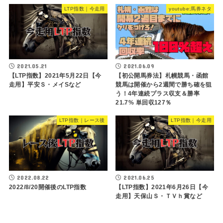
LTP指数｜今走用
youtube:馬券ネタ
2021.05.21
2021.06.09
【LTP指数】2021年5月22日【今
【初公開馬券法】札幌競馬・函館
走用】平安Ｓ・メイSなど
競馬は開催から2週間で勝ち確を狙
う！4年連続プラス収支＆勝率
21.7% 単回収127％
LTP指数｜レース後
LTP指数｜今走用
2022.08.22
2021.06.25
2022/8/20開催後のLTP指数
【LTP指数】2021年6月26日【今
走用】天保山Ｓ・ＴＶｈ賞など