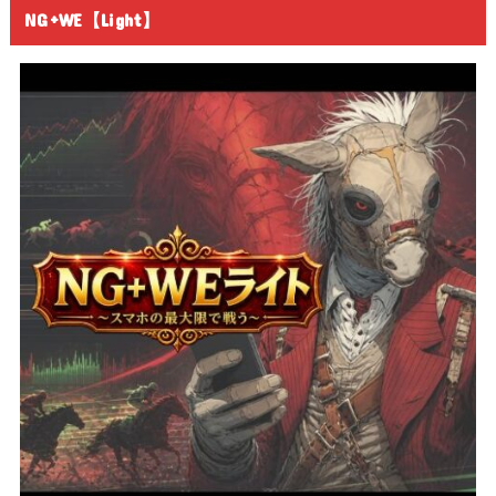
NG+WE【Light】