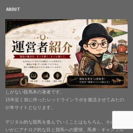
ABOUT
しがない競馬本の著者です。
15年近く前に作ったレッドラインラボを復活させてみたの
が本サイトとなります。
デジタル的な競馬を進んでいくことはもちろん、その上で
いかにアナログ的な目と競馬への愛情、馬券・ギャンブル