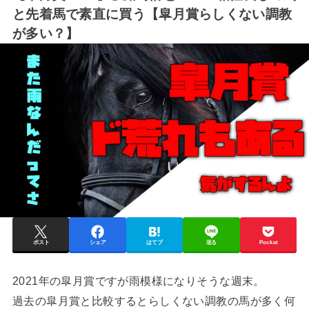
と先着馬で素直に買う【皐月賞らしくない調教
が多い？】
ポスト
シェア
はてブ
送る
Pocket
2021年の皐月賞ですが雨模様になりそうな週末。
過去の皐月賞と比較するとらしくない調教の馬が多く何