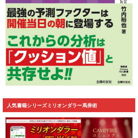
人気書籍シリーズミリオンダラー馬券術