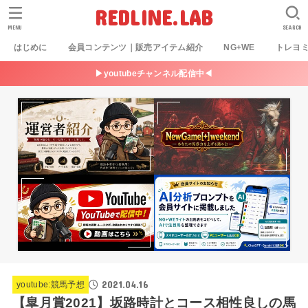
REDLINE.LAB
MENU
SEARCH
はじめに
会員コンテンツ｜販売アイテム紹介
NG+WE
トレヨ
▶youtubeチャンネル配信中◀
2021.04.16
youtube:競馬予想
【皐月賞2021】坂路時計とコース相性良しの馬