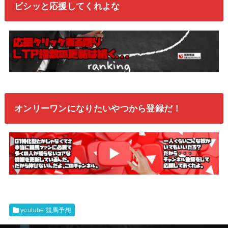
ビシッと応援してくれよな
オンリーワンになりたいやつから登録だ！
youtube:競馬予想