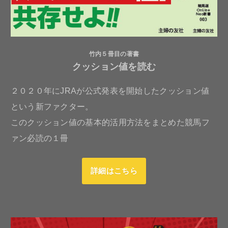
竹内５冊目の著書
クッション値を読む
２０２０年にJRAが公式発表を開始したクッション値
という新ファクター。
このクッション値の基本的活用方法をまとめた競馬フ
ァン必読の１冊
詳細はこちら