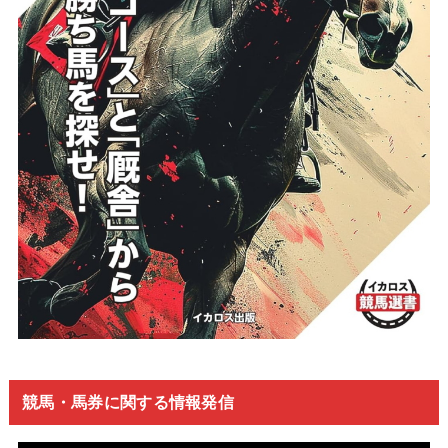
競馬・馬券に関する情報発信