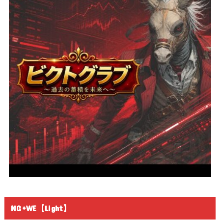
NG+WE【Light】