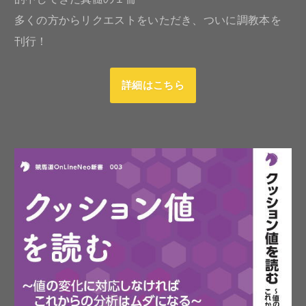
多くの方からリクエストをいただき、ついに調教本を
刊行！
詳細はこちら