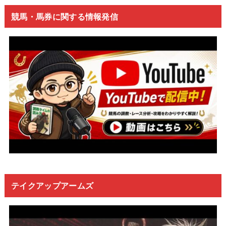
競馬・馬券に関する情報発信
テイクアップアームズ