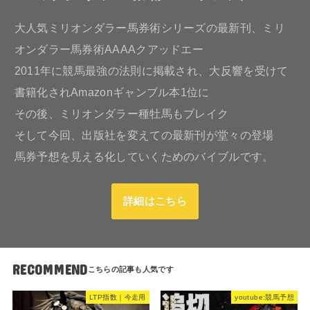
大人気ミリオンダラー馬券術シリーズの最新刊、ミリ
オンダラー馬券術AAAAクアッドエー
2011年に競馬最強の法則に掲載され、大反響を受けて
書籍化されAmazonギャンブル本1位に
その後、ミリオンダラー種牡馬もブレイク
そして今回、出版社を変えての最新刊が堂々の登場
馬券予想を見える化していくためのバイブルです。
詳細はこちら
RECOMMEND
LTP指数｜今走用
youtube:競馬予想