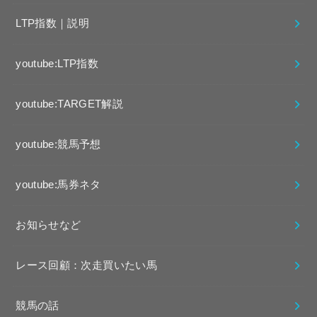
LTP指数｜説明
youtube:LTP指数
youtube:TARGET解説
youtube:競馬予想
youtube:馬券ネタ
お知らせなど
レース回顧：次走買いたい馬
競馬の話