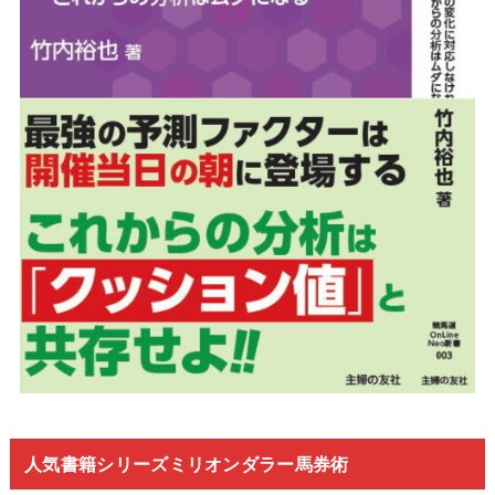
人気書籍シリーズミリオンダラー馬券術