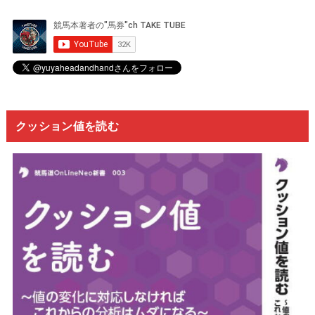
クッション値を読む