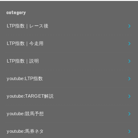
category
LTP指数｜レース後
LTP指数｜今走用
LTP指数｜説明
youtube:LTP指数
youtube:TARGET解説
youtube:競馬予想
youtube:馬券ネタ