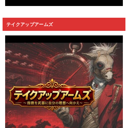
テイクアップアームズ