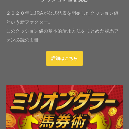
２０２０年にJRAが公式発表を開始したクッション値
という新ファクター。
このクッション値の基本的活用方法をまとめた競馬フ
ァン必読の１冊
詳細はこちら