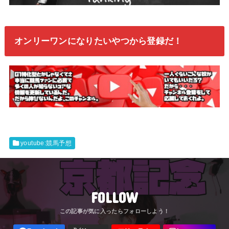
オンリーワンになりたいやつから登録だ！
youtube:競馬予想
FOLLOW