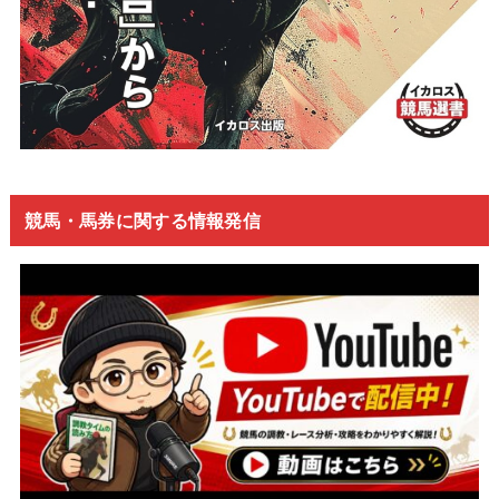
競馬・馬券に関する情報発信