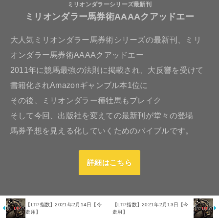
ミリオンダラーシリーズ最新刊
ミリオンダラー馬券術AAAAクアッドエー
大人気ミリオンダラー馬券術シリーズの最新刊、ミリ
オンダラー馬券術AAAAクアッドエー
2011年に競馬最強の法則に掲載され、大反響を受けて
書籍化されAmazonギャンブル本1位に
その後、ミリオンダラー種牡馬もブレイク
そして今回、出版社を変えての最新刊が堂々の登場
馬券予想を見える化していくためのバイブルです。
詳細はこちら
【LTP指数】2021年2月14日【今
【LTP指数】2021年2月13日【今
走用】
走用】