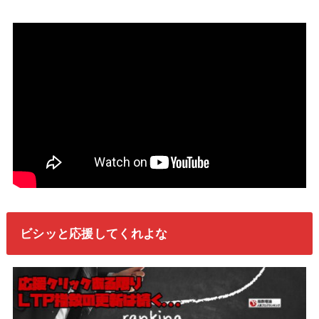
ビシッと応援してくれよな