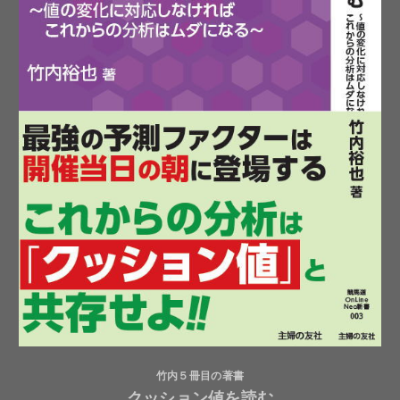
竹内５冊目の著書
クッション値を読む