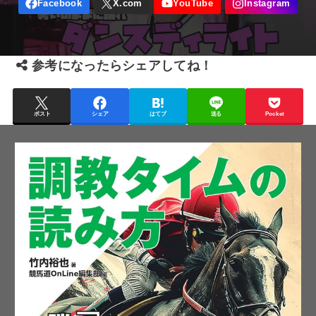
参考になったらシェアしてね！
ポスト
シェア
はてブ
送る
Pocket