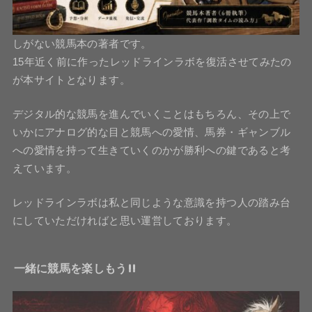
しがない競馬本の著者です。
15年近く前に作ったレッドラインラボを復活させてみたの
が本サイトとなります。
デジタル的な競馬を進んでいくことはもちろん、その上で
いかにアナログ的な目と競馬への愛情、馬券・ギャンブル
への愛情を持って生きていくのかが勝利への鍵であると考
えています。
レッドラインラボは私と同じような意識を持つ人の踏み台
にしていただければと思い運営しております。
一緒に競馬を楽しもう!!