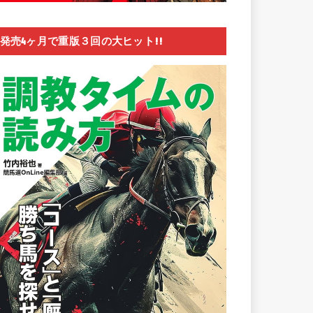
発売4ヶ月で重版３回の大ヒット!!