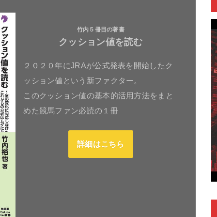
竹内５冊目の著書
クッション値を読む
２０２０年にJRAが公式発表を開始したク
ッション値という新ファクター。
このクッション値の基本的活用方法をまと
めた競馬ファン必読の１冊
詳細はこちら