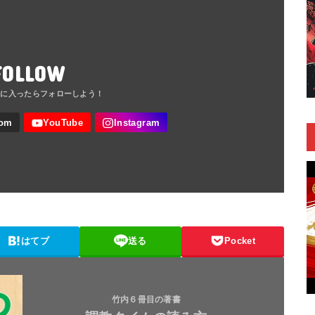
FOLLOW
はてブ
送る
Pocket
竹内６冊目の著書