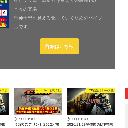
堂々の登場
馬券予想を見える化していくためのバイブ
ルです。
詳細はこちら
ース後
youtube:競馬予想
LTP指数｜レース後
2022.11.02
2020.11.30
P指数
《JBCスプリント 2022》前
2020/11/29開催後のLTP指数