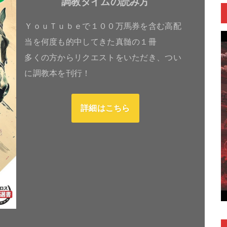
調教タイムの読み方
ＹｏｕＴｕｂｅで１００万馬券を含む高配
当を何度も的中してきた真髄の１冊
多くの方からリクエストをいただき、つい
に調教本を刊行！
詳細はこちら