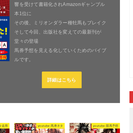
響を受けて書籍化されAmazonギャンブル
本1位に
その後、ミリオンダラー種牡馬もブレイク
そして今回、出版社を変えての最新刊が
堂々の登場
馬券予想を見える化していくためのバイブ
ルです。
詳細はこちら
今走用
youtube:馬券ネタ
youtube:競馬予想