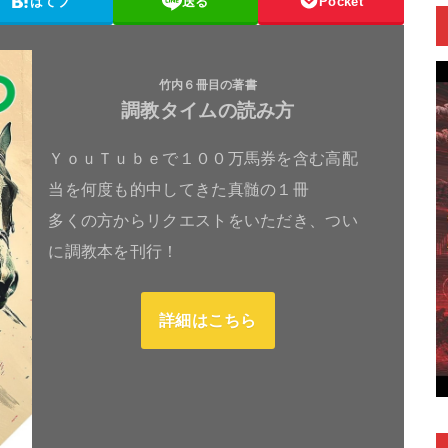
はてブ
送る
Pocket
竹内６冊目の著書
調教タイムの読み方
ＹｏｕＴｕｂｅで１００万馬券を含む高配
当を何度も的中してきた真髄の１冊
多くの方からリクエストをいただき、つい
に調教本を刊行！
詳細はこちら