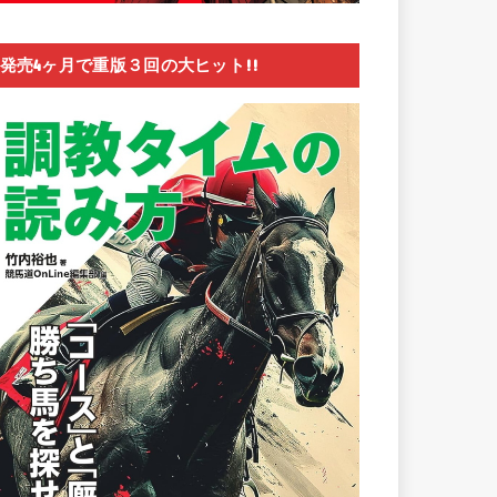
発売4ヶ月で重版３回の大ヒット!!