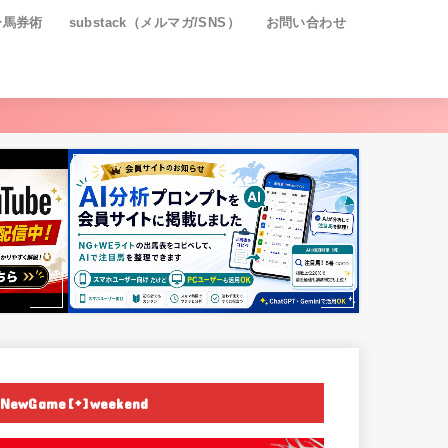
ー馬券術
substack（メルマガ/SNS）
お問い合わせ
NewGame[+]weekend