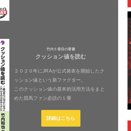
竹内５冊目の著書
クッション値を読む
２０２０年にJRAが公式発表を開始したク
ッション値という新ファクター。
このクッション値の基本的活用方法をまと
めた競馬ファン必読の１冊
詳細はこちら