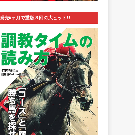
発売4ヶ月で重版３回の大ヒット!!