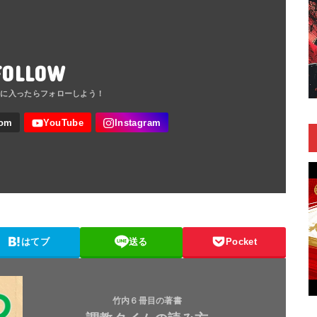
FOLLOW
はてブ
送る
Pocket
竹内６冊目の著書