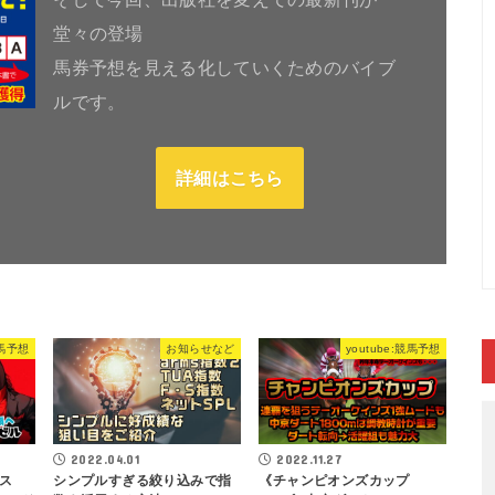
堂々の登場
馬券予想を見える化していくためのバイブ
ルです。
詳細はこちら
競馬予想
お知らせなど
youtube:競馬予想
2022.04.01
2022.11.27
ス
シンプルすぎる絞り込みで指
《チャンピオンズカップ