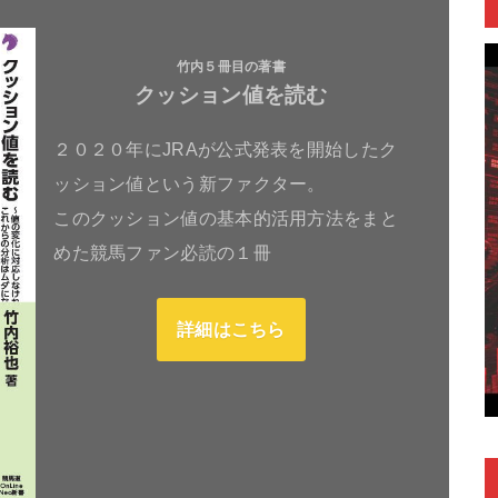
竹内５冊目の著書
クッション値を読む
２０２０年にJRAが公式発表を開始したク
ッション値という新ファクター。
このクッション値の基本的活用方法をまと
めた競馬ファン必読の１冊
詳細はこちら