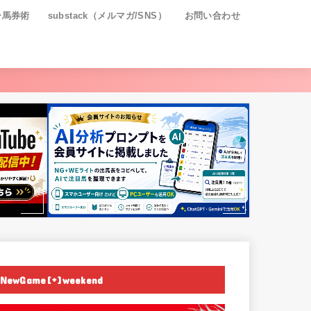
ー馬券術
substack（メルマガ/SNS）
お問い合わせ
NewGame[+]weekend