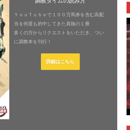
調教タイムの読み方
ＹｏｕＴｕｂｅで１００万馬券を含む高配
当を何度も的中してきた真髄の１冊
多くの方からリクエストをいただき、つい
に調教本を刊行！
詳細はこちら