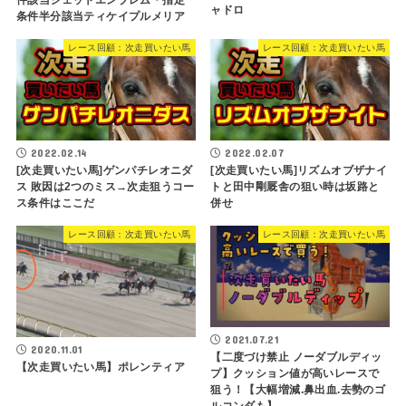
ャドロ
条件半分該当ティケイプルメリア
レース回顧：次走買いたい馬
レース回顧：次走買いたい馬
2022.02.14
2022.02.07
[次走買いたい馬]ゲンパチレオニダ
[次走買いたい馬]リズムオブザナイ
ス 敗因は2つのミス→次走狙うコー
トと田中剛厩舎の狙い時は坂路と
ス条件はここだ
併せ
レース回顧：次走買いたい馬
レース回顧：次走買いたい馬
2021.07.21
2020.11.01
【二度づけ禁止 ノーダブルディッ
【次走買いたい馬】ポレンティア
プ】クッション値が高いレースで
狙う！【大幅増減.鼻出血.去勢のゴ
ルコンダも】