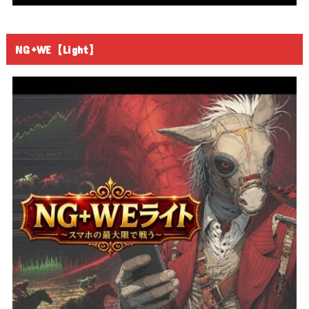
NG+WE【Light】