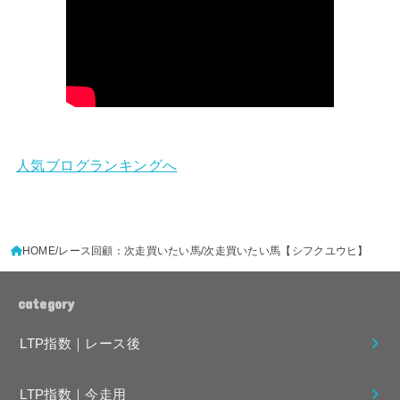
人気ブログランキングへ
HOME
レース回顧：次走買いたい馬
次走買いたい馬【シフクユウヒ】
category
LTP指数｜レース後
LTP指数｜今走用