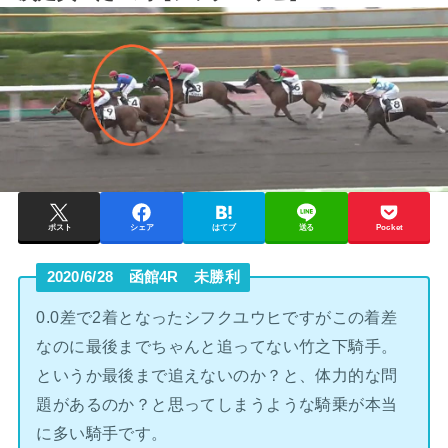
ポスト
シェア
はてブ
送る
Pocket
2020/6/28 函館4R 未勝利
0.0差で2着となったシフクユウヒですがこの着差
なのに最後までちゃんと追ってない竹之下騎手。
というか最後まで追えないのか？と、体力的な問
題があるのか？と思ってしまうような騎乗が本当
に多い騎手です。