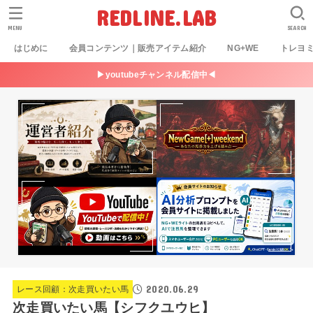
REDLINE.LAB
MENU
SEARCH
はじめに
会員コンテンツ｜販売アイテム紹介
NG+WE
トレヨ
▶youtubeチャンネル配信中◀
2020.06.29
レース回顧：次走買いたい馬
次走買いたい馬【シフクユウヒ】