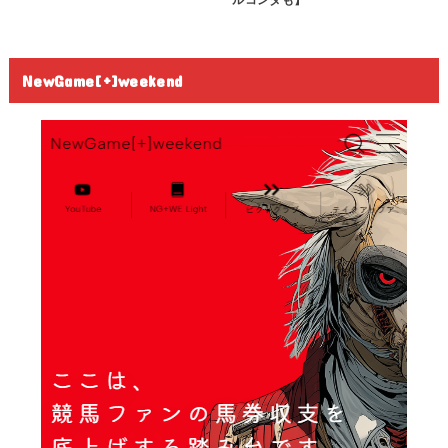
NewGame[+]weekend