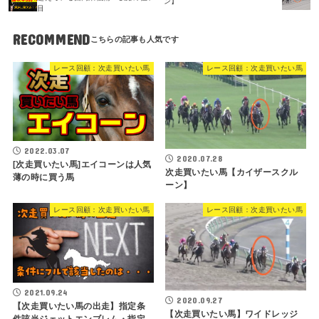
ン】
目
RECOMMEND
レース回顧：次走買いたい馬
レース回顧：次走買いたい馬
2022.03.07
2020.07.28
[次走買いたい馬]エイコーンは人気
次走買いたい馬【カイザースクル
薄の時に買う馬
ーン】
レース回顧：次走買いたい馬
レース回顧：次走買いたい馬
2021.09.24
2020.09.27
【次走買いたい馬の出走】指定条
【次走買いたい馬】ワイドレッジ
件該当ジェットエンブレム・指定