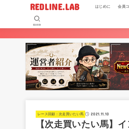
REDLINE.LAB
はじめに
会員
SEARCH
2021.11.10
レース回顧：次走買いたい馬
【次走買いたい馬】イ