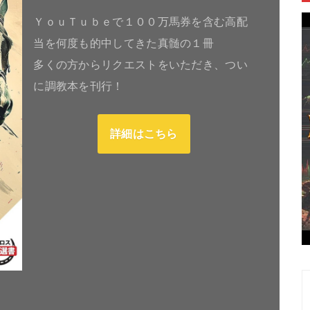
ＹｏｕＴｕｂｅで１００万馬券を含む高配
当を何度も的中してきた真髄の１冊
多くの方からリクエストをいただき、つい
に調教本を刊行！
詳細はこちら