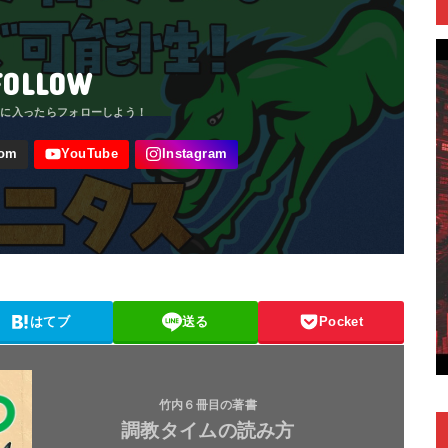
FOLLOW
はてブ
送る
Pocket
竹内６冊目の著書
調教タイムの読み方