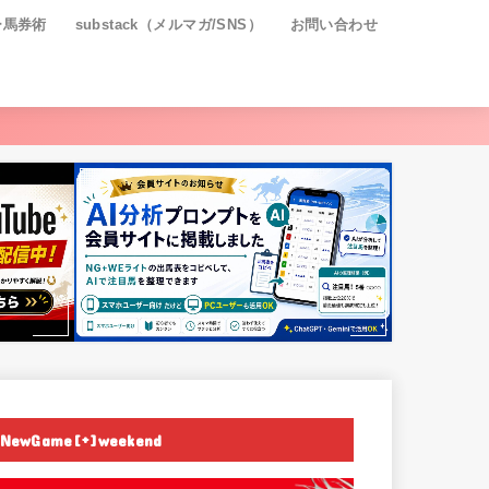
ー馬券術
substack（メルマガ/SNS）
お問い合わせ
NewGame[+]weekend