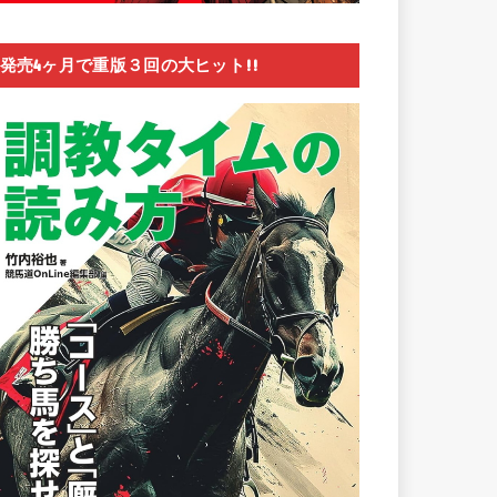
発売4ヶ月で重版３回の大ヒット!!