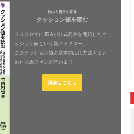
竹内５冊目の著書
クッション値を読む
２０２０年にJRAが公式発表を開始したク
ッション値という新ファクター。
このクッション値の基本的活用方法をまと
めた競馬ファン必読の１冊
詳細はこちら