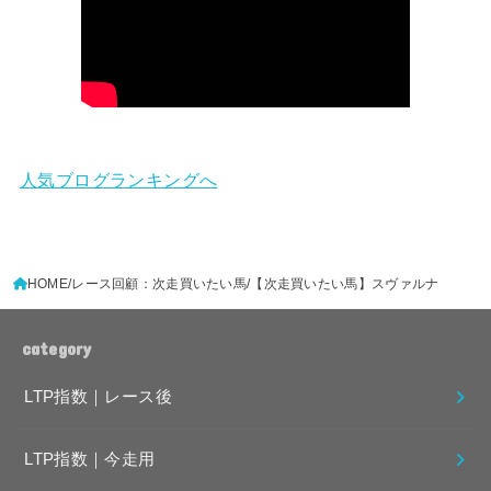
人気ブログランキングへ
HOME
レース回顧：次走買いたい馬
【次走買いたい馬】スヴァルナ
category
LTP指数｜レース後
LTP指数｜今走用