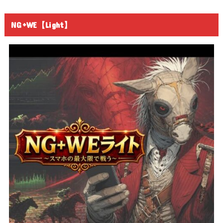
NG+WE【Light】