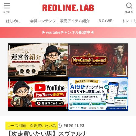
REDLINE.LAB
MENU
SEARCH
はじめに
会員コンテンツ｜販売アイテム紹介
NG+WE
トレヨ
▶youtubeチャンネル配信中◀
2020.11.23
レース回顧：次走買いたい馬
【次走買いたい馬】スヴァルナ