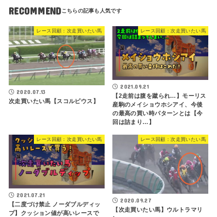
RECOMMEND
レース回顧：次走買いたい馬
レース回顧：次走買いたい馬
2021.09.21
2020.07.13
【2走前は腹を蹴られ…】モーリス
次走買いたい馬【スコルピウス】
産駒のメイショウホシアイ、今後
の最高の買い時パターンとは【今
回は詰まり…】
レース回顧：次走買いたい馬
レース回顧：次走買いたい馬
2021.07.21
2020.09.27
【二度づけ禁止 ノーダブルディッ
【次走買いたい馬】ウルトラマリ
プ】クッション値が高いレースで