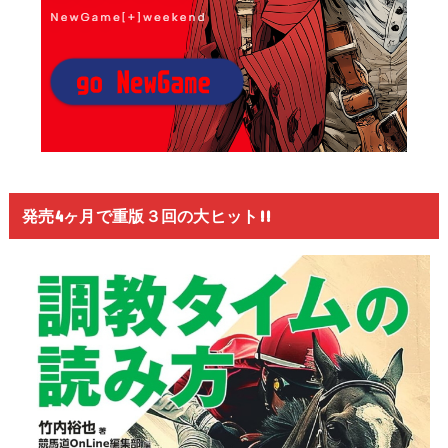
発売4ヶ月で重版３回の大ヒット!!