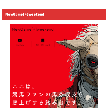
NewGame[+]weekend