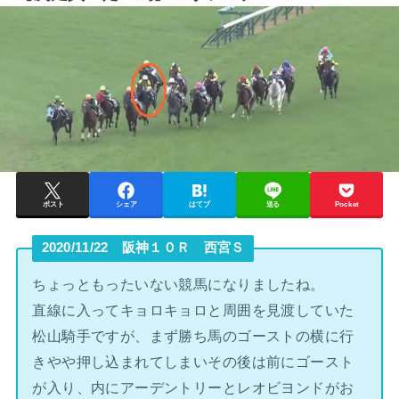
ポスト
シェア
はてブ
送る
Pocket
2020/11/22 阪神１０Ｒ 西宮Ｓ
ちょっともったいない競馬になりましたね。
直線に入ってキョロキョロと周囲を見渡していた
松山騎手ですが、まず勝ち馬のゴーストの横に行
きやや押し込まれてしまいその後は前にゴースト
が入り、内にアーデントリーとレオビヨンドがお