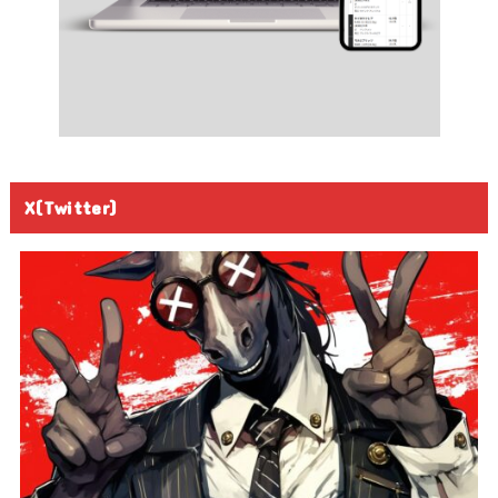
X(Twitter)