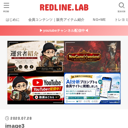
REDLINE.LAB
MENU
SEARCH
はじめに
会員コンテンツ｜販売アイテム紹介
NG+WE
トレヨ
▶youtubeチャンネル配信中◀
2020.07.28
image3