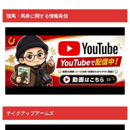
競馬・馬券に関する情報発信
テイクアップアームズ