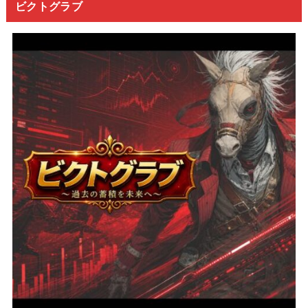
ビクトグラブ