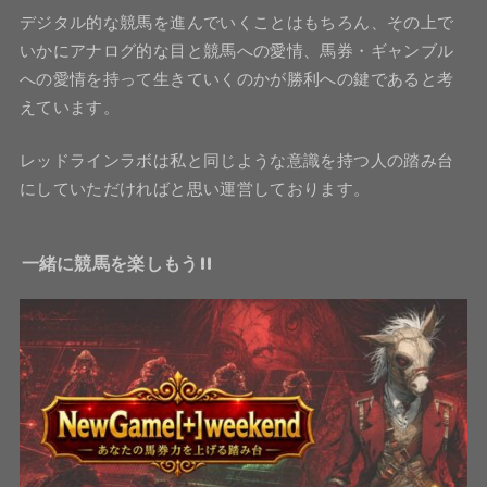
デジタル的な競馬を進んでいくことはもちろん、その上で
いかにアナログ的な目と競馬への愛情、馬券・ギャンブル
への愛情を持って生きていくのかが勝利への鍵であると考
えています。
レッドラインラボは私と同じような意識を持つ人の踏み台
にしていただければと思い運営しております。
一緒に競馬を楽しもう!!