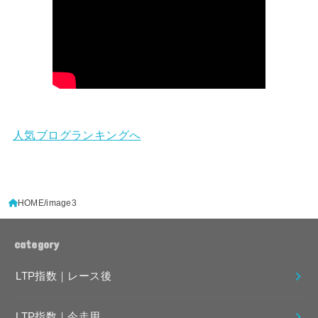
人気ブログランキングへ
HOME
image3
category
LTP指数｜レース後
LTP指数｜今走用