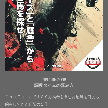
竹内６冊目の著書
調教タイムの読み方
ＹｏｕＴｕｂｅで１００万馬券を含む高配当を何度も
的中してきた真髄の１冊