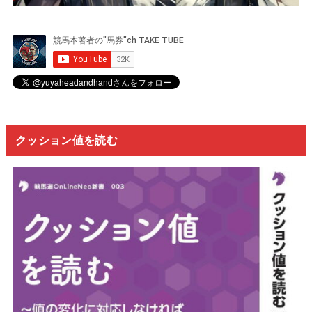
クッション値を読む