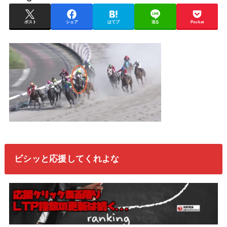
ポスト
シェア
はてブ
送る
Pocket
ビシッと応援してくれよな