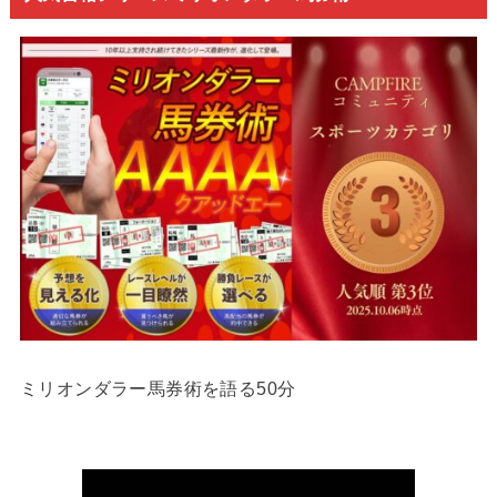
ミリオンダラー馬券術を語る50分