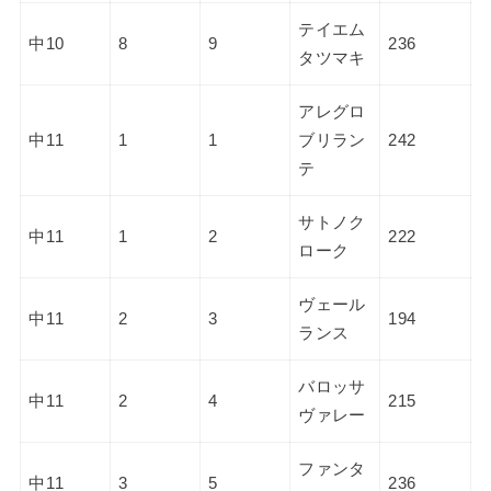
テイエム
中10
8
9
236
タツマキ
アレグロ
中11
1
1
ブリラン
242
テ
サトノク
中11
1
2
222
ローク
ヴェール
中11
2
3
194
ランス
バロッサ
中11
2
4
215
ヴァレー
ファンタ
中11
3
5
236