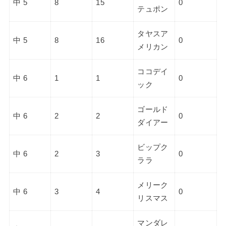
中 5
8
15
0
テュポン
タヤスア
中 5
8
16
0
メリカン
ココデイ
中 6
1
1
0
ック
ゴールド
中 6
2
2
0
ダイアー
ビップク
中 6
2
3
0
ララ
メリーク
中 6
3
4
0
リスマス
マンダレ