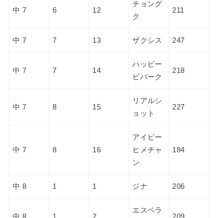
チョング
中 7
6
12
211
ク
中 7
7
13
ザクシス
247
ハッピー
中 7
7
14
218
ビバーク
リアルシ
中 7
8
15
227
ョット
アイビー
中 7
8
16
ヒメチャ
184
ン
中 8
1
1
ジナ
206
エスペラ
中 8
1
2
209