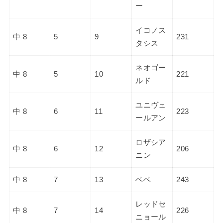
ー
イコノス
中 8
5
9
231
タシス
ネオゴー
中 8
5
10
221
ルド
ユニヴェ
中 8
6
11
223
ールアン
ロザシア
中 8
6
12
206
ニン
中 8
7
13
ベベ
243
レッドセ
中 8
7
14
226
ニョール