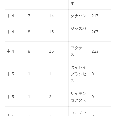
オ
中 4
7
14
タナハシ
217
ジャスパ
中 4
8
15
207
ー
アクデニ
中 4
8
16
223
ズ
タイセイ
中 5
1
1
プランセ
0
ス
サイモン
中 5
1
2
0
カクタス
ウィノウ