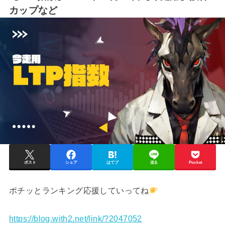
カップなど
ポスト
シェア
はてブ
送る
Pocket
ポチッとランキング応援していってね
https://blog.with2.net/link/?2047052