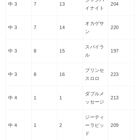
シャンハ
中 3
7
13
204
イナイト
オカゲサ
中 3
7
14
220
ン
スパイラ
中 3
8
15
197
ル
プリンセ
中 3
8
16
223
スロロ
ダブルメ
中 4
1
1
213
ッセージ
ジーティ
中 4
1
2
ーラピッ
209
ド