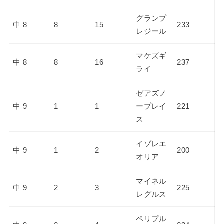
グランプ
中 8
8
15
233
レジール
マケズギ
中 8
8
16
237
ライ
ゼアズノ
中 9
1
1
ープレイ
221
ス
イゾレエ
中 9
1
2
200
オリア
マイネル
中 9
2
3
225
レグルス
ペリプル