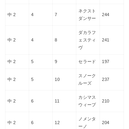
ネクスト
中 2
4
7
244
ダンサー
ダカラフ
中 2
4
8
ェスティ
241
ヴ
中 2
5
9
セラード
197
スノーク
中 2
5
10
237
ルーズ
カシマス
中 2
6
11
210
ウィープ
ノメンタ
中 2
6
12
204
ーノ