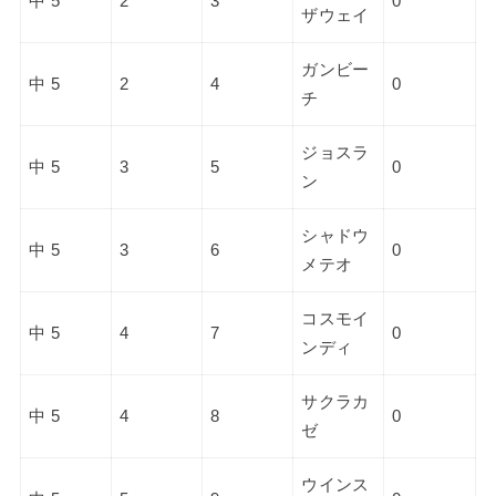
中 5
2
3
0
ザウェイ
ガンビー
中 5
2
4
0
チ
ジョスラ
中 5
3
5
0
ン
シャドウ
中 5
3
6
0
メテオ
コスモイ
中 5
4
7
0
ンディ
サクラカ
中 5
4
8
0
ゼ
ウインス