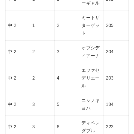
ーギャル
ミートザ
中 2
1
2
ターゲッ
209
ト
オブシデ
中 2
2
3
204
ィアーナ
エファセ
中 2
2
4
デリエー
203
ル
ニシノキ
中 2
3
5
194
ヨハ
ディペン
中 2
3
6
223
ダブル