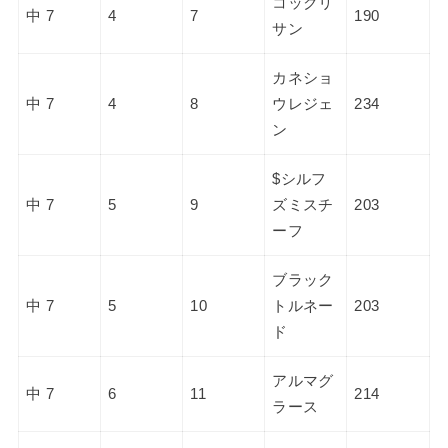
コックリ
中 7
4
7
190
サン
カネショ
中 7
4
8
ウレジェ
234
ン
$シルフ
中 7
5
9
ズミスチ
203
ーフ
ブラック
中 7
5
10
トルネー
203
ド
アルマグ
中 7
6
11
214
ラース