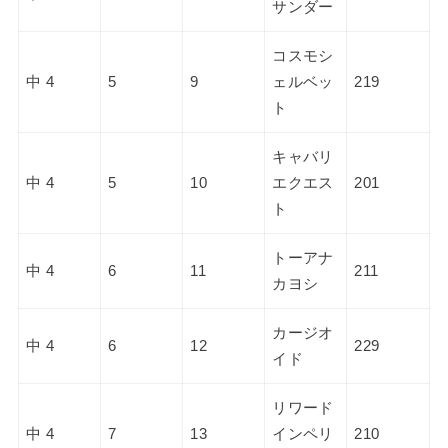
サンダー
コスモシ
中 4
5
9
ェルベッ
219
ト
キャバリ
中 4
5
10
エクエス
201
ト
トーアナ
中 4
6
11
211
カヨシ
カージオ
中 4
6
12
229
イド
リワード
中 4
7
13
インペリ
210