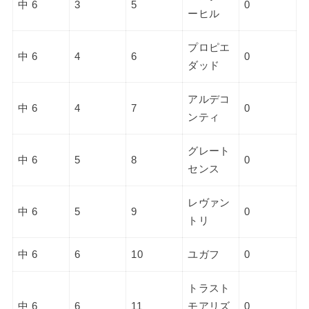
中 6
3
5
0
ーヒル
プロピエ
中 6
4
6
0
ダッド
アルデコ
中 6
4
7
0
ンティ
グレート
中 6
5
8
0
センス
レヴァン
中 6
5
9
0
トリ
中 6
6
10
ユガフ
0
トラスト
中 6
6
11
モアリズ
0