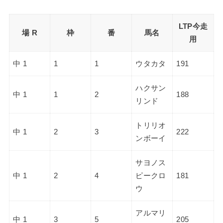
LTP今走
場 R
枠
番
馬名
用
中 1
1
1
ウタカタ
191
ハクサン
中 1
1
2
188
リンド
トリリオ
中 1
2
3
222
ンボーイ
サヨノス
中 1
2
4
ピークロ
181
ウ
アルマリ
中 1
3
5
205