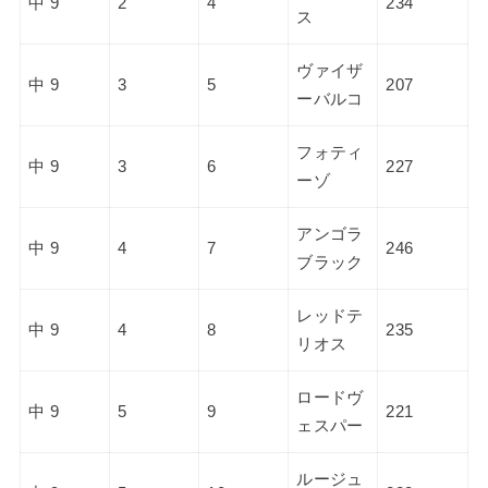
中 9
2
4
234
ス
ヴァイザ
中 9
3
5
207
ーバルコ
フォティ
中 9
3
6
227
ーゾ
アンゴラ
中 9
4
7
246
ブラック
レッドテ
中 9
4
8
235
リオス
ロードヴ
中 9
5
9
221
ェスパー
ルージュ