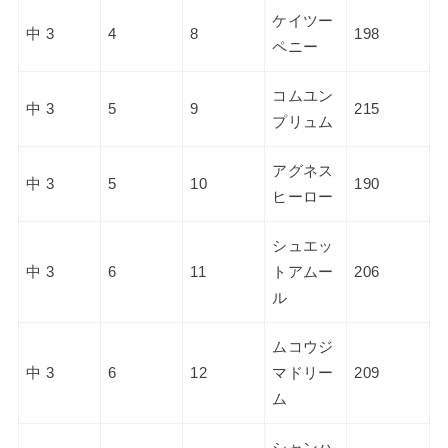
ケイツー
中 3
4
8
198
ペニー
コムユン
中 3
5
9
215
プリュム
アグネス
中 3
5
10
190
ヒーロー
シュエッ
中 3
6
11
トアムー
206
ル
ムコウジ
中 3
6
12
マドリー
209
ム