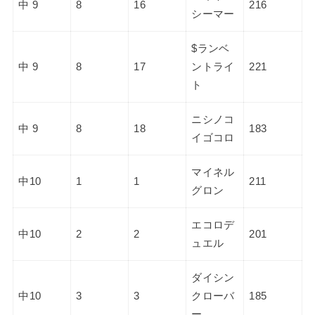
中 9
8
16
216
シーマー
$ランベ
中 9
8
17
ントライ
221
ト
ニシノコ
中 9
8
18
183
イゴコロ
マイネル
中10
1
1
211
グロン
エコロデ
中10
2
2
201
ュエル
ダイシン
中10
3
3
クローバ
185
ー