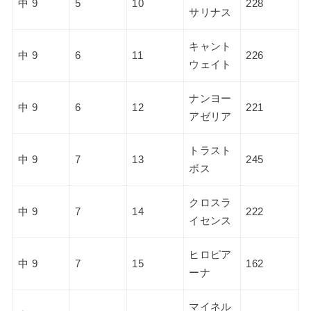
中 9
5
10
228
サリナス
キャント
中 9
6
11
226
ウェイト
ナンヨー
中 9
6
12
221
アゼリア
トラスト
中 9
7
13
245
ボス
クロスラ
中 9
7
14
222
イセンス
ヒロピア
中 9
7
15
162
ーナ
マイネル