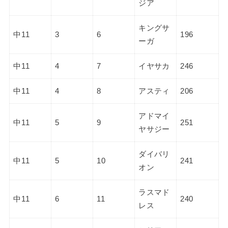
ジア
キングサ
中11
3
6
196
ーガ
中11
4
7
イヤサカ
246
中11
4
8
アスティ
206
アドマイ
中11
5
9
251
ヤサジー
ダイバリ
中11
5
10
241
オン
ラスマド
中11
6
11
240
レス