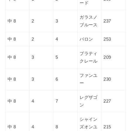
ード
ガラスノ
中 8
2
3
237
ブルース
中 8
2
4
バロン
253
プラティ
中 8
3
5
209
クレール
ファンユ
中 8
3
6
230
ー
レグザゴ
中 8
4
7
227
ン
シャイン
中 8
4
8
ズオンユ
215