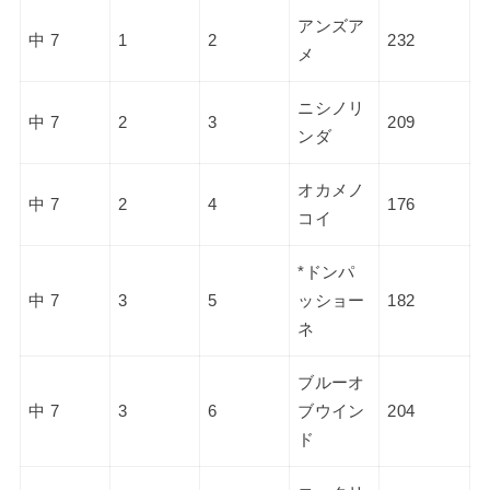
アンズア
中 7
1
2
232
メ
ニシノリ
中 7
2
3
209
ンダ
オカメノ
中 7
2
4
176
コイ
*ドンパ
中 7
3
5
ッショー
182
ネ
ブルーオ
中 7
3
6
ブウイン
204
ド