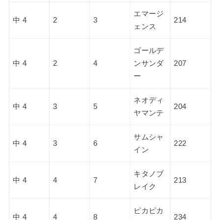
エマージ
中 4
2
3
214
ェンス
ゴールデ
中 4
2
4
ンサンダ
207
ー
ネオディ
中 4
3
5
204
ヤマンテ
サムシャ
中 4
3
6
222
イン
キタノブ
中 4
4
7
213
レイク
ピカピカ
中 4
4
8
234