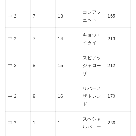
コンアフ
中 2
7
13
165
ェット
キョウエ
中 2
7
14
213
イタイコ
スピアッ
中 2
8
15
ジャロー
212
ザ
リバース
中 2
8
16
ザトレン
170
ド
スペシャ
中 3
1
1
236
ルバニー