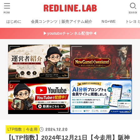
REDLINE.LAB
MENU
SEARCH
はじめに
会員コンテンツ｜販売アイテム紹介
NG+WE
トレヨ
▶youtubeチャンネル配信中◀
2024.12.20
LTP指数｜今走用
【LTP指数】2024年12月21日【今走用】阪神