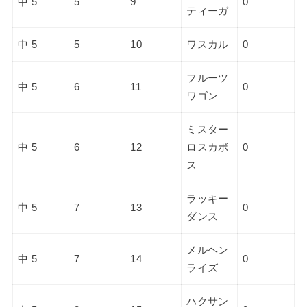
中 5
5
9
0
ティーガ
中 5
5
10
ワスカル
0
フルーツ
中 5
6
11
0
ワゴン
ミスター
中 5
6
12
ロスカボ
0
ス
ラッキー
中 5
7
13
0
ダンス
メルヘン
中 5
7
14
0
ライズ
ハクサン