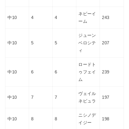
ネビーイ
中10
4
4
243
ーム
ジューン
中10
5
5
ベロシテ
207
ィ
ロードト
中10
6
6
ゥフェイ
239
ム
ヴェイル
中10
7
7
197
ネビュラ
ニシノデ
中10
8
8
198
イジー