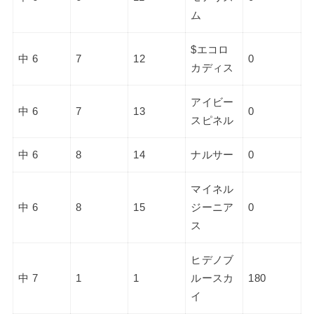
ム
$エコロ
中 6
7
12
0
カディス
アイビー
中 6
7
13
0
スピネル
中 6
8
14
ナルサー
0
マイネル
中 6
8
15
ジーニア
0
ス
ヒデノブ
中 7
1
1
ルースカ
180
イ