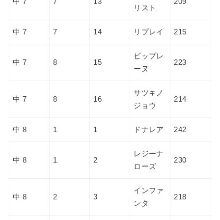
中 7
7
13
209
リスト
中 7
7
14
リプレイ
215
ビップレ
中 7
8
15
223
ーヌ
サツキノ
中 7
8
16
214
ジョウ
中 8
1
1
ドナレア
242
レジーナ
中 8
1
2
230
ローズ
インファ
中 8
2
3
218
ンタ