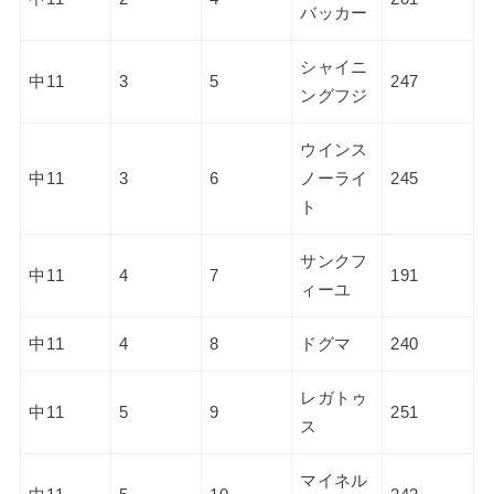
バッカー
シャイニ
中11
3
5
247
ングフジ
ウインス
中11
3
6
ノーライ
245
ト
サンクフ
中11
4
7
191
ィーユ
中11
4
8
ドグマ
240
レガトゥ
中11
5
9
251
ス
マイネル