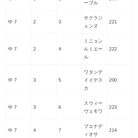
ーブル
サクラジ
中 7
2
3
221
ェンヌ
ミニョン
中 7
2
4
ルミエー
222
ル
ワタシデ
中 7
3
5
イイデス
200
カ
スウィー
中 7
3
6
223
ヴェモワ
ブエナデ
中 7
4
7
214
ィオサ