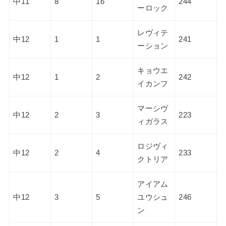
中11
8
16
244
ーロック
レヴィテ
中12
1
1
241
ーション
キョウエ
中12
1
2
242
イカンフ
マーシヴ
中12
2
3
223
ィガラス
ロジヴィ
中12
2
4
233
クトリア
アイアム
中12
3
5
ユウシュ
246
ン