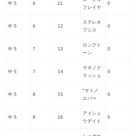
中 5
6
11
0
フレイヤ
ステレオ
中 5
6
12
0
プシス
ロングト
中 5
7
13
0
ーン
マオノク
中 5
7
14
0
ラッシュ
*サトノ
中 5
8
15
0
エバー
アイシュ
中 5
8
16
0
ウデイト
シュガー