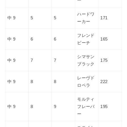
ー
ハードワ
中 9
5
5
171
ーカー
フレンド
中 9
6
6
165
ビーチ
シマサン
中 9
7
7
175
ブラック
レーヴド
中 9
8
8
222
ロペラ
モルティ
中 9
8
9
フレーバ
195
ー