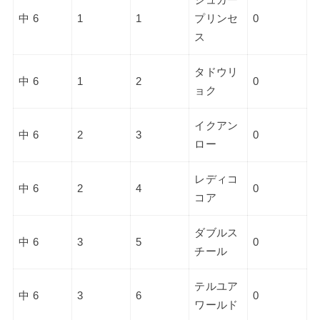
中 6
1
1
プリンセ
0
ス
タドウリ
中 6
1
2
0
ョク
イクアン
中 6
2
3
0
ロー
レディコ
中 6
2
4
0
コア
ダブルス
中 6
3
5
0
チール
テルユア
中 6
3
6
0
ワールド