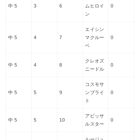
中 5
3
6
ムヒロイ
0
ン
エイシン
中 5
4
7
マクルー
0
ベ
クレオズ
中 5
4
8
0
ニードル
コスモサ
中 5
5
9
ンブライ
0
ト
アビッサ
中 5
5
10
0
ルスター
ルージュ