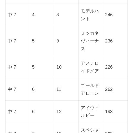
モデルハ
中 7
4
8
246
ント
ミツカネ
中 7
5
9
ヴィーナ
236
ス
アステロ
中 7
5
10
226
イドメア
ゴールド
中 7
6
11
262
アローン
アイウィ
中 7
6
12
198
ルビー
スペシャ