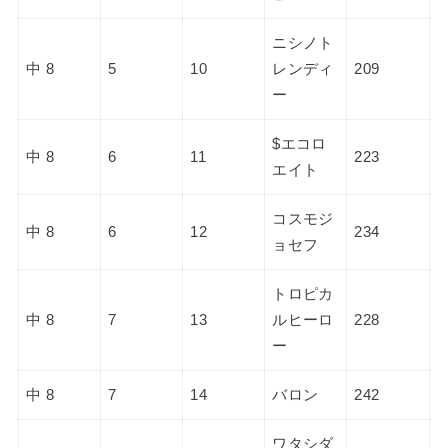
ニシノト
中 8
5
10
レンディ
209
ー
$エコロ
中 8
6
11
223
エイト
コスモジ
中 8
6
12
234
ョセフ
トロピカ
中 8
7
13
ルヒーロ
228
ー
中 8
7
14
バロン
242
ワタシダ