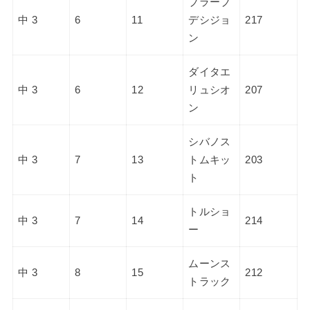
ブラーブ
中 3
6
11
デシジョ
217
ン
ダイタエ
中 3
6
12
リュシオ
207
ン
シバノス
中 3
7
13
トムキッ
203
ト
トルショ
中 3
7
14
214
ー
ムーンス
中 3
8
15
212
トラック