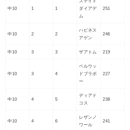
ステイト
中10
1
1
ダイアデ
251
ム
ハピネス
中10
2
2
246
アゲン
中10
3
3
ザアトム
219
ベルウッ
中10
3
4
ドブラボ
227
ー
ディアド
中10
4
5
238
コス
レザンノ
中10
4
6
241
ワール