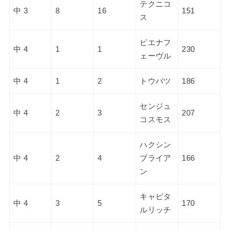
テクニコ
中 3
8
16
151
ス
ピエナフ
中 4
1
1
230
ェーヴル
中 4
1
2
トウバツ
186
センジュ
中 4
2
3
207
コスモス
ハクシン
中 4
2
4
ブライア
166
ン
キャピタ
中 4
3
5
170
ルリッチ