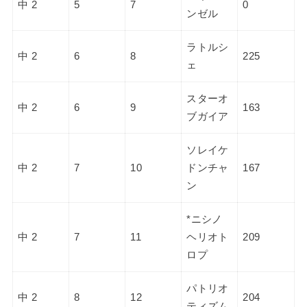
中 2
5
7
0
ンゼル
ラトルシ
中 2
6
8
225
ェ
スターオ
中 2
6
9
163
ブガイア
ソレイケ
中 2
7
10
ドンチャ
167
ン
*ニシノ
中 2
7
11
ヘリオト
209
ロプ
パトリオ
中 2
8
12
204
ティズム