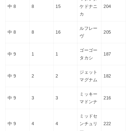
中 8
8
15
ケドナニ
204
カ
ルフレー
中 8
8
16
205
ヴ
ゴーゴー
中 9
1
1
187
タカシ
ジェット
中 9
2
2
182
マグナム
ミッキー
中 9
3
3
216
マドンナ
ミッドセ
中 9
4
4
ンチュリ
222