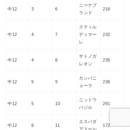
ニーナブ
中12
3
6
216
ランド
スティル
中12
4
7
ディマー
232
レ
サトノガ
中12
4
8
235
レオン
カンパニ
中12
5
9
236
ョーラ
ニットウ
中12
5
10
261
バジル
エスパダ
中12
6
11
172
アスール