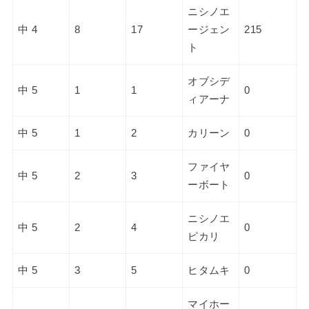
ニシノエ
中 4
8
17
ージェン
215
ト
オブシデ
中 5
1
1
0
ィアーナ
中 5
1
2
カリーン
0
ファイヤ
中 5
2
3
0
ーボート
ニシノエ
中 5
2
4
0
ピカリ
中 5
3
5
ヒタムキ
0
マイホー