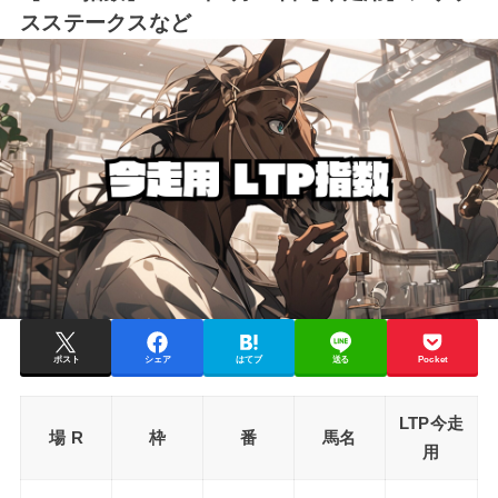
スステークスなど
ポスト
シェア
はてブ
送る
Pocket
LTP今走
場 R
枠
番
馬名
用