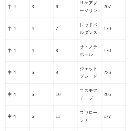
リケアダ
中 4
3
6
207
ージリン
レッドベ
中 4
4
7
170
ルダンス
サトノラ
中 4
4
8
170
ポール
ジェット
中 4
5
9
226
ブレード
コスモア
中 4
5
10
205
チーブ
スワロー
中 4
6
11
177
シチー