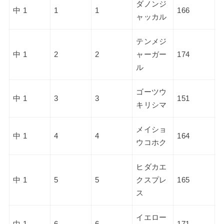
ダノンジ
中 1
1
1
166
ャッカル
テンメジ
中 1
2
2
ャーガー
174
ル
ゴーツウ
中 1
3
3
151
キリシマ
メイショ
中 1
4
4
164
ウコホク
ヒダカエ
中 1
5
5
クスプレ
165
ス
イエロー
中 1
6
6
171