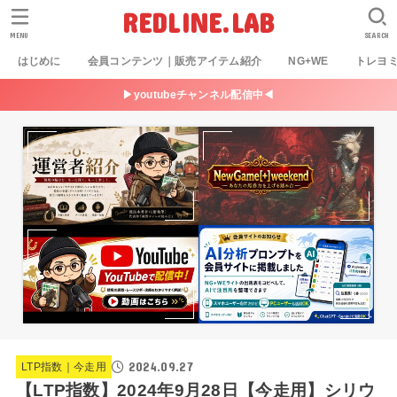
REDLINE.LAB
MENU
SEARCH
はじめに
会員コンテンツ｜販売アイテム紹介
NG+WE
トレヨ
▶youtubeチャンネル配信中◀
2024.09.27
LTP指数｜今走用
【LTP指数】2024年9月28日【今走用】シリウ