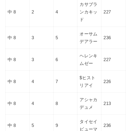
カサブラ
中 8
2
4
ンカキッ
227
ド
オーサム
中 8
3
5
236
デアラー
ヘレンキ
中 8
3
6
227
ムゼー
$ヒスト
中 8
4
7
226
リアイ
アシャカ
中 8
4
8
213
デュメ
タイセイ
中 8
5
9
236
ピューマ