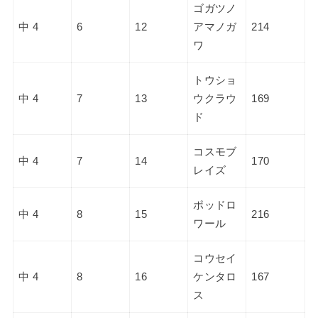
ゴガツノ
中 4
6
12
アマノガ
214
ワ
トウショ
中 4
7
13
ウクラウ
169
ド
コスモブ
中 4
7
14
170
レイズ
ポッドロ
中 4
8
15
216
ワール
コウセイ
中 4
8
16
ケンタロ
167
ス