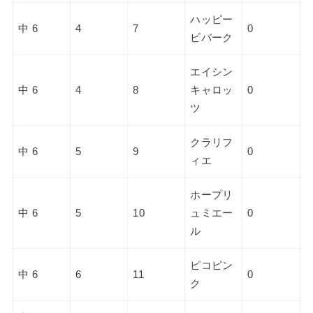
ハッピー
中 6
4
7
0
ビバーク
エイシン
中 6
4
8
キャロッ
0
ツ
クラリフ
中 6
5
9
0
ィエ
ホープリ
中 6
5
10
ュミエー
0
ル
ピコピン
中 6
6
11
0
ク