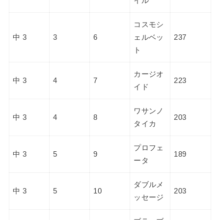
イル
コスモシ
中 3
3
6
ェルベッ
237
ト
カージオ
中 3
4
7
223
イド
ワサンノ
中 3
4
8
203
タイカ
プロフェ
中 3
5
9
189
ータ
ダブルメ
中 3
5
10
203
ッセージ