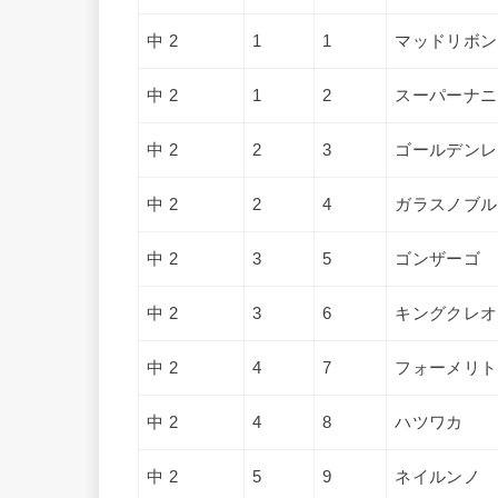
中 2
1
1
マッドリボン
中 2
1
2
スーパーナニ
中 2
2
3
ゴールデンレ
中 2
2
4
ガラスノブル
中 2
3
5
ゴンザーゴ
中 2
3
6
キングクレオ
中 2
4
7
フォーメリト
中 2
4
8
ハツワカ
中 2
5
9
ネイルンノ