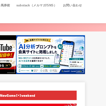
ー馬券術
substack（メルマガ/SNS）
お問い合わせ
NewGame[+]weekend