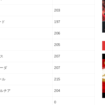
203
ード
197
206
205
ス
207
ーダ
207
ール
215
ルチア
204
0