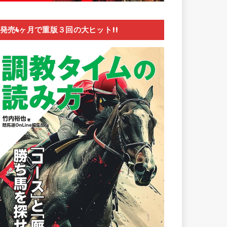
発売4ヶ月で重版３回の大ヒット!!