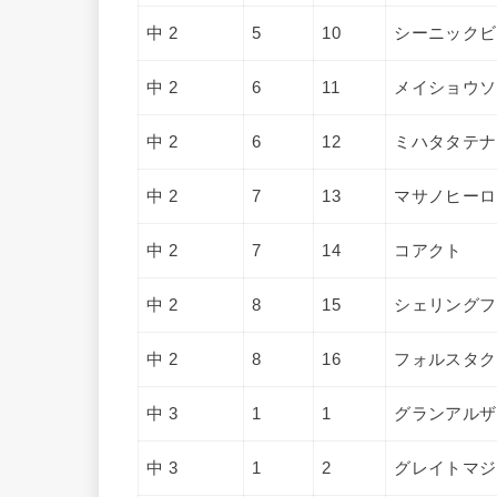
中 2
5
10
シーニックビ
中 2
6
11
メイショウソ
中 2
6
12
ミハタタテナ
中 2
7
13
マサノヒーロ
中 2
7
14
コアクト
中 2
8
15
シェリングフ
中 2
8
16
フォルスタク
中 3
1
1
グランアルザ
中 3
1
2
グレイトマジ