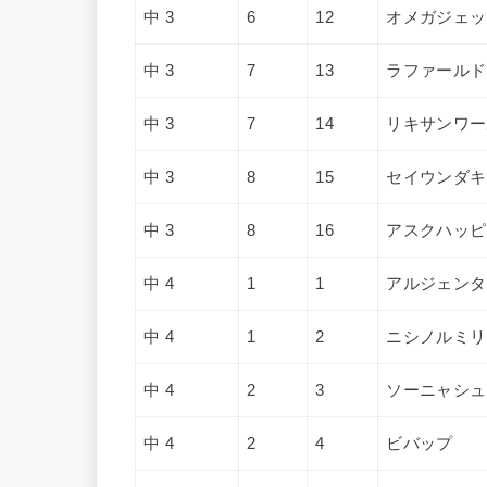
中 3
6
12
オメガジェッ
中 3
7
13
ラファールド
中 3
7
14
リキサンワー
中 3
8
15
セイウンダキ
中 3
8
16
アスクハッピ
中 4
1
1
アルジェンタ
中 4
1
2
ニシノルミリ
中 4
2
3
ソーニャシュ
中 4
2
4
ビバップ