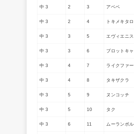
中 3
2
3
アベベ
中 3
2
4
トキメキタロ
中 3
3
5
エヴィエニス
中 3
3
6
ブロットキャ
中 3
4
7
ライクファー
中 3
4
8
タキザクラ
中 3
5
9
ヌンコッチ
中 3
5
10
タク
中 3
6
11
ムーランボル