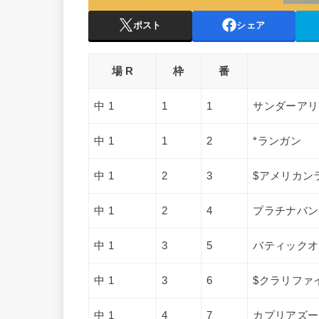
ポスト
シェア
場 R
枠
番
中 1
1
1
サンダーアリ
中 1
1
2
*ランガン
中 1
2
3
$アメリカン
中 1
2
4
プラチナバン
中 1
3
5
バティックオ
中 1
3
6
$クラリファ
中 1
4
7
カプリアズー