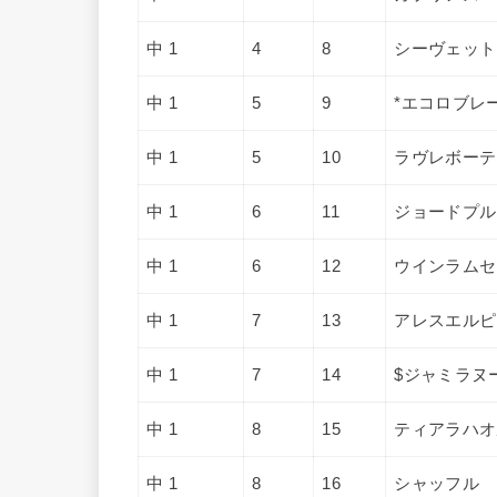
中 1
4
8
シーヴェット
中 1
5
9
*エコロブレ
中 1
5
10
ラヴレボーテ
中 1
6
11
ジョードプル
中 1
6
12
ウインラムセ
中 1
7
13
アレスエルピ
中 1
7
14
$ジャミラヌ
中 1
8
15
ティアラハオ
中 1
8
16
シャッフル