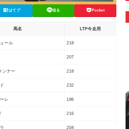
はてブ
送る
Pocket
馬名
LTP今走用
ュール
218
207
ランナー
218
ド
232
ーレ
186
イ
216
ラ
204