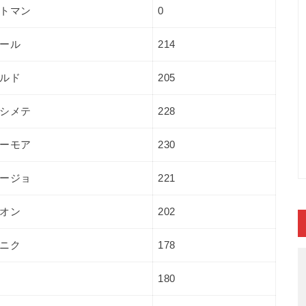
トマン
0
ール
214
ルド
205
シメテ
228
ーモア
230
ージョ
221
オン
202
ニク
178
180