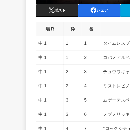
ポスト
シェア
場 R
枠
番
中 1
1
1
タイムレスブ
中 1
1
2
コパノアルベ
中 1
2
3
チュウワキャ
中 1
2
4
ミストレビノ
中 1
3
5
ムゲーテスペ
中 1
3
6
ノブノリッキ
中 1
4
7
*ロックシテ