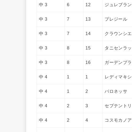
中 3
6
12
ジュレブラン
中 3
7
13
プレジール
中 3
7
14
クラウンシエ
中 3
8
15
タニセンラッ
中 3
8
16
ガーデンプラ
中 4
1
1
レディマキシ
中 4
1
2
バロネッサ
中 4
2
3
セプテントリ
中 4
2
4
コスモカノア