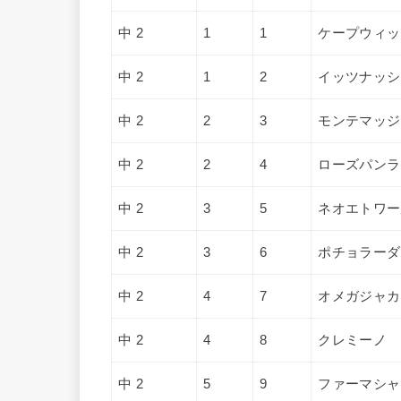
中 2
1
1
ケープウィッ
中 2
1
2
イッツナッシ
中 2
2
3
モンテマッジ
中 2
2
4
ローズパンラ
中 2
3
5
ネオエトワー
中 2
3
6
ポチョラーダ
中 2
4
7
オメガジャカ
中 2
4
8
クレミーノ
中 2
5
9
ファーマシャ