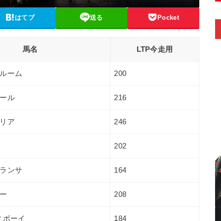
はてブ
送る
Pocket
馬名
LTP今走用
ルーム
200
ール
216
リア
246
202
ランサ
164
ー
208
ィボーイ
184