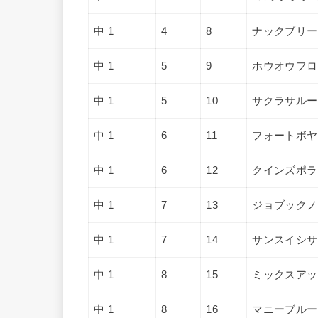
中 1
4
8
ナックブリー
中 1
5
9
ホウオウフロ
中 1
5
10
サクラサルー
中 1
6
11
フォートボヤ
中 1
6
12
クインズポラ
中 1
7
13
ジョブックノ
中 1
7
14
サンスイシサ
中 1
8
15
ミックスアッ
中 1
8
16
マニーブルー