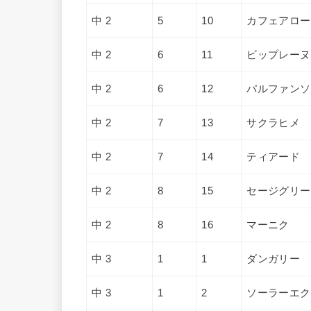
中 2
5
10
カフェアロー
中 2
6
11
ビップレーヌ
中 2
6
12
パルファンソ
中 2
7
13
サクラヒメ
中 2
7
14
ティアード
中 2
8
15
セージグリー
中 2
8
16
マーニク
中 3
1
1
ダンガリー
中 3
1
2
ソーラーエク