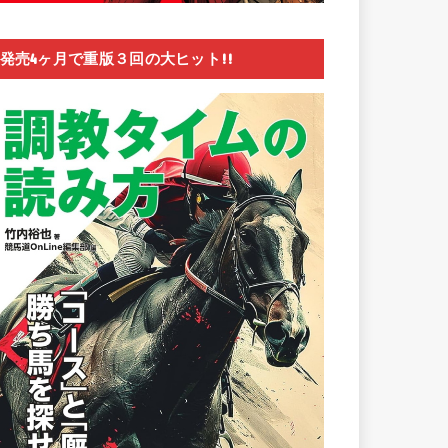
発売4ヶ月で重版３回の大ヒット!!