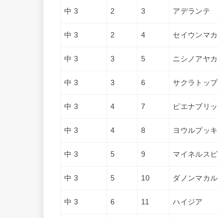
中 3
2
3
アデランテ
中 3
2
4
セイウンマカ
中 3
3
5
ニシノアヤカ
中 3
3
6
サクラトップ
中 3
4
7
ピエナブリッ
中 3
4
8
ヨウルプッキ
中 3
5
9
マイネルスピ
中 3
5
10
ダノンマカル
中 3
6
11
ハイジア