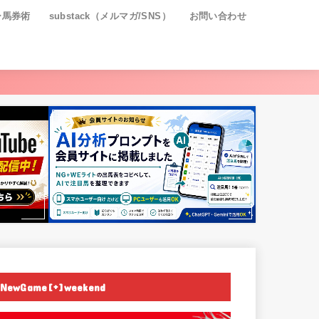
ー馬券術
substack（メルマガ/SNS）
お問い合わせ
NewGame[+]weekend