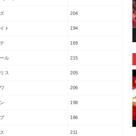
ズ
204
イト
194
テ
169
ール
215
リス
205
ワ
206
ン
198
プ
186
ス
211