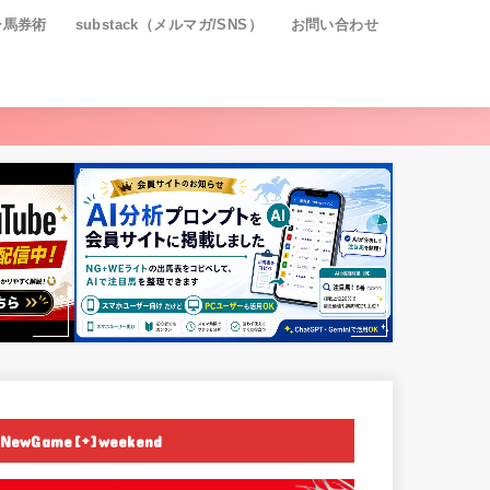
ー馬券術
substack（メルマガ/SNS）
お問い合わせ
NewGame[+]weekend