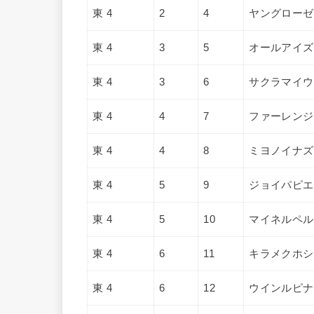
東 4
2
4
ヤングローゼ
東 4
3
5
オールアイズ
東 4
3
6
サクラマイウ
東 4
4
7
ファーレンジ
東 4
4
8
ミヨノイナズ
東 4
5
9
ジョイパピエ
東 4
5
10
マイネルペル
東 4
6
11
キラメクホシ
東 4
6
12
ウインルピナ