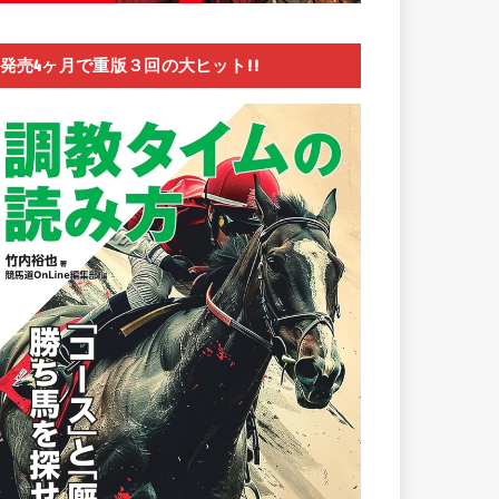
発売4ヶ月で重版３回の大ヒット!!