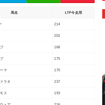
馬名
LTP今走用
ヤ
214
202
ブ
168
プ
175
ーマ
170
ァラオ
237
モス
193
ウェア
216