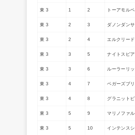
東 3
1
2
トーアモルペ
東 3
2
3
ダノンダンサ
東 3
2
4
エルクリード
東 3
3
5
ナイトスピア
東 3
3
6
ルーラーリッ
東 3
4
7
ペガーズブリ
東 3
4
8
グラニットピ
東 3
5
9
マリノファル
東 3
5
10
インテンスシ