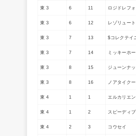
東 3
6
11
ロジドレフォ
東 3
6
12
レゾリュート
東 3
7
13
$コレクテイ
東 3
7
14
ミッキーホー
東 3
8
15
ジューンナッ
東 3
8
16
ノアタイクー
東 4
1
1
エルカリエン
東 4
1
2
スピーディブ
東 4
2
3
コウセイ