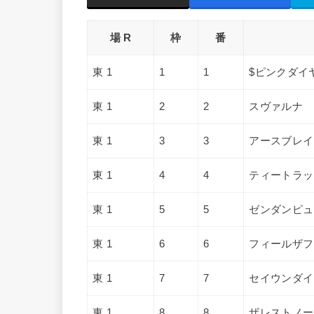
場 R
枠
番
東 1
1
1
$ピンクダイ
東 1
2
2
スヴァルナ
東 1
3
3
アースブレイ
東 1
4
4
ティートラッ
東 1
5
5
ゼンダンピュ
東 1
6
6
フィールザフ
東 1
7
7
セイウンダイ
東 1
8
8
ザレストノー