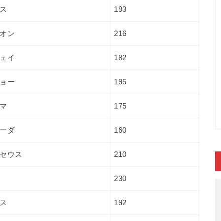
ス
193
オン
216
ェイ
182
ョー
195
マ
175
ーダ
160
セウス
210
230
ス
192