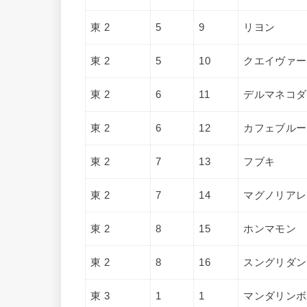
東 2
5
9
リヨン
東 2
5
10
クエイヴァー
東 2
6
11
デルマネコダ
東 2
6
12
カフェブルー
東 2
7
13
フブキ
東 2
7
14
マグノリアレ
東 2
8
15
ホンマモン
東 2
8
16
スングリダン
東 3
1
1
マンダリンボ