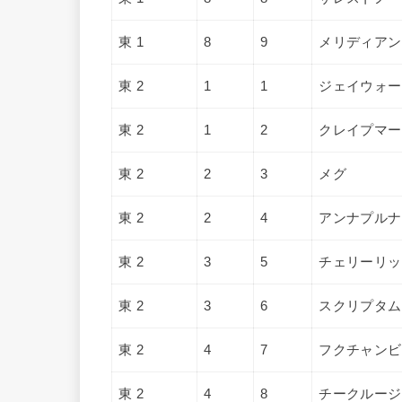
東 1
8
9
メリディアン
東 2
1
1
ジェイウォー
東 2
1
2
クレイプマー
東 2
2
3
メグ
東 2
2
4
アンナプルナ
東 2
3
5
チェリーリッ
東 2
3
6
スクリプタム
東 2
4
7
フクチャンビ
東 2
4
8
チークルージ