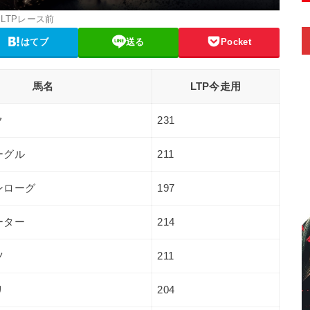
LTPレース前
はてブ
送る
Pocket
馬名
LTP今走用
ク
231
ーグル
211
ンローグ
197
ーター
214
ツ
211
リ
204