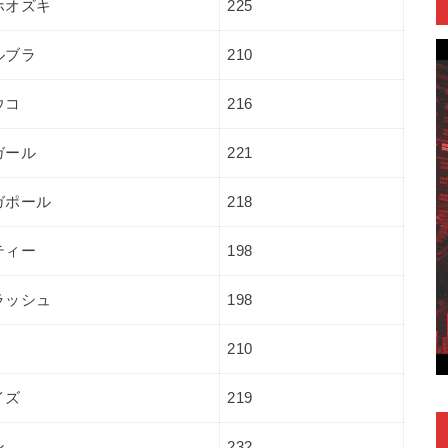
ホオズキ
225
ルブラ
210
ウコ
216
ガール
221
ガポール
218
ティー
198
ラッシュ
198
210
イズ
219
ン
232