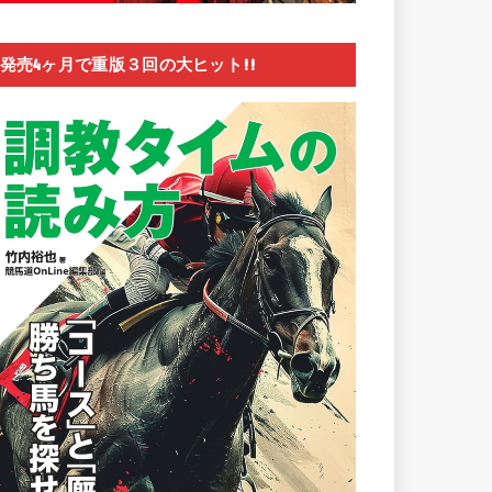
発売4ヶ月で重版３回の大ヒット!!