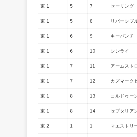
東 1
5
7
セーリング
東 1
5
8
リバーシブ
東 1
6
9
キーパンチ
東 1
6
10
シンライ
東 1
7
11
アームスト
東 1
7
12
カズマーク
東 1
8
13
コルドゥー
東 1
8
14
セプタリア
東 2
1
1
マエストリ