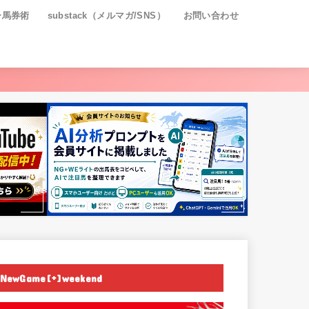
ー馬券術
substack（メルマガ/SNS）
お問い合わせ
NewGame[+]weekend