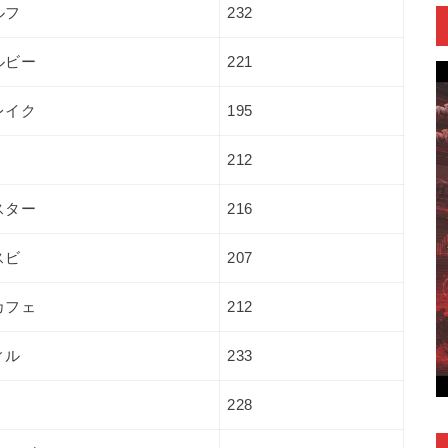
ルフ
232
ルビー
221
レイク
195
212
スター
216
スビ
207
カフェ
212
ィル
233
228