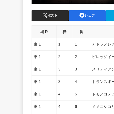
ポスト
シェア
場 R
枠
番
東 1
1
1
アドラメレ
東 1
2
2
ビレッジイ
東 1
3
3
メリディア
東 1
3
4
トランスポ
東 1
4
5
トモノコテ
東 1
4
6
メメニシコ