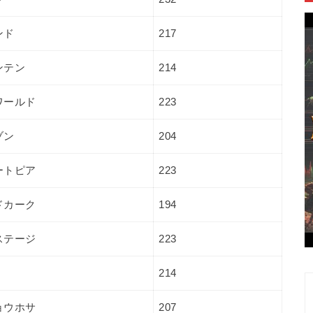
ンド
217
ンテン
214
ワールド
223
ゾン
204
ートピア
223
ドカーク
194
ステージ
223
214
ョウホサ
207