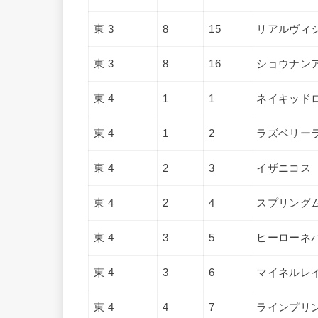
東 3
8
15
リアルヴィ
東 3
8
16
ショウナン
東 4
1
1
ネイキッド
東 4
1
2
ラズベリー
東 4
2
3
イザニコス
東 4
2
4
スプリング
東 4
3
5
ヒーローネ
東 4
3
6
マイネルレ
東 4
4
7
ラインプリ