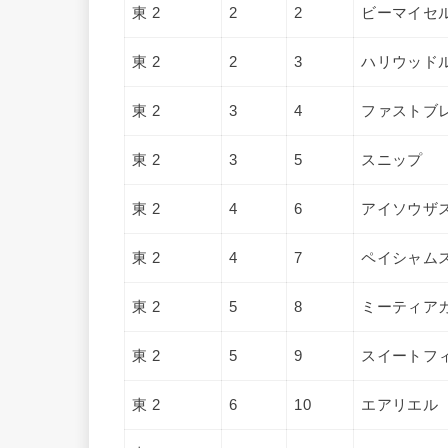
東 2
2
2
ビーマイセ
東 2
2
3
ハリウッド
東 2
3
4
ファストブ
東 2
3
5
スニップ
東 2
4
6
アイソウザ
東 2
4
7
ペイシャム
東 2
5
8
ミーティア
東 2
5
9
スイートフ
東 2
6
10
エアリエル