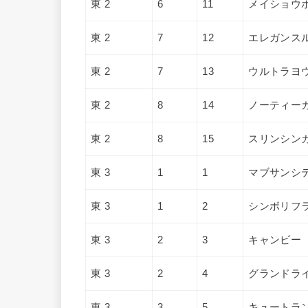
東 2
6
11
メイショウ
東 2
7
12
エレガンス
東 2
7
13
ウルトラヨ
東 2
8
14
ノーティー
東 2
8
15
スリンシン
東 3
1
1
マブサンシ
東 3
1
2
シンボリフ
東 3
2
3
キャンビー
東 3
2
4
グランドラ
東 3
3
5
キュートラ