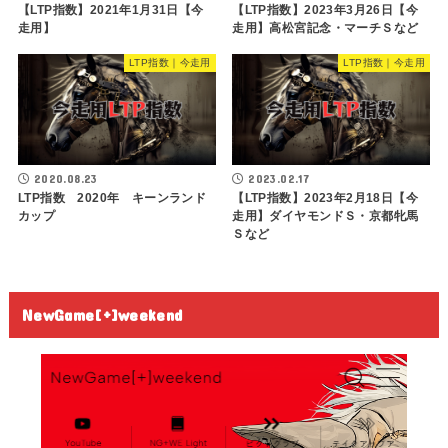
【LTP指数】2021年1月31日【今
【LTP指数】2023年3月26日【今
走用】
走用】高松宮記念・マーチＳなど
LTP指数｜今走用
LTP指数｜今走用
2020.08.23
2023.02.17
LTP指数 2020年 キーンランド
【LTP指数】2023年2月18日【今
カップ
走用】ダイヤモンドＳ・京都牝馬
Ｓなど
NewGame[+]weekend