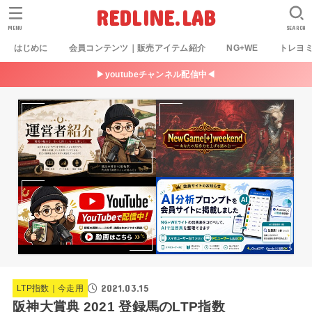
REDLINE.LAB
MENU
SEARCH
はじめに
会員コンテンツ｜販売アイテム紹介
NG+WE
トレヨ
▶youtubeチャンネル配信中◀
2021.03.15
LTP指数｜今走用
阪神大賞典 2021 登録馬のLTP指数