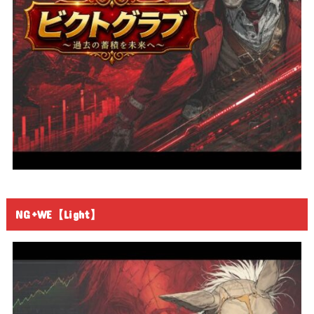
NG+WE【Light】