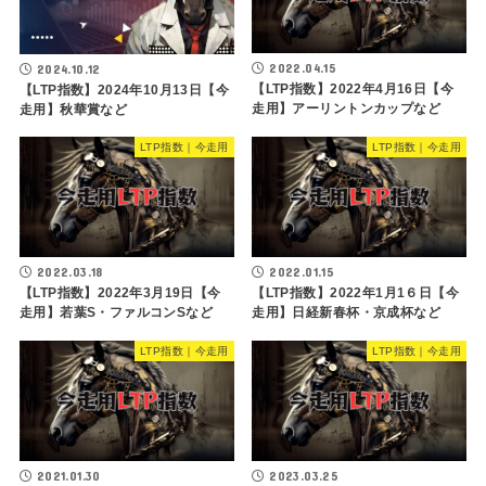
2022.04.15
2024.10.12
【LTP指数】2022年4月16日【今
【LTP指数】2024年10月13日【今
走用】アーリントンカップなど
走用】秋華賞など
LTP指数｜今走用
LTP指数｜今走用
2022.03.18
2022.01.15
【LTP指数】2022年3月19日【今
【LTP指数】2022年1月1６日【今
走用】若葉S・ファルコンSなど
走用】日経新春杯・京成杯など
LTP指数｜今走用
LTP指数｜今走用
2021.01.30
2023.03.25