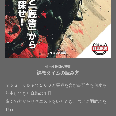
竹内６冊目の著書
調教タイムの読み方
ＹｏｕＴｕｂｅで１００万馬券を含む高配当を何度も
的中してきた真髄の１冊
多くの方からリクエストをいただき、ついに調教本を
刊行！