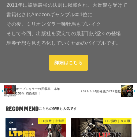
2011年に競馬最強の法則に掲載され、大反響を受けて
書籍化されAmazonギャンブル本1位に
その後、ミリオンダラー種牡馬もブレイク
そして今回、出版社を変えての最新刊が堂々の登場
馬券予想を見える化していくためのバイブルです。
詳細はこちら
オープンキラーの回収率 本年
2021/3/14開催後のLTP指数
259％で絶好調！
RECOMMEND
LTP指数｜今走用
LTP指数｜今走用