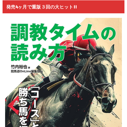
発売4ヶ月で重版３回の大ヒット!!