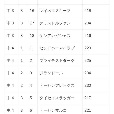
中 3
8
16
マイネルスキーブ
219
中 3
8
17
グラストルファン
204
中 3
8
18
ケンアンビシャス
216
中 4
1
1
センドハーマイラブ
220
中 4
1
2
ブライテストダーク
225
中 4
2
3
ジランドール
204
中 4
2
4
トーセンアレックス
230
中 4
3
5
タイセイスラッガー
217
中 4
3
6
トーセンマルコ
221