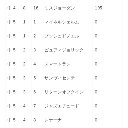
中 4
8
16
ミスジョーダン
195
中 5
1
1
マイネルシェルム
0
中 5
1
2
ブッシュドノエル
0
中 5
2
3
ピュアマジョリック
0
中 5
2
4
スマートラン
0
中 5
3
5
サンヴィセンテ
0
中 5
3
6
リターンオブクイン
0
中 5
4
7
ジャズエチュード
0
中 5
4
8
レナーナ
0