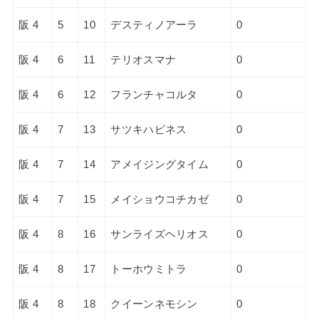
阪 4
5
10
デスティノアーラ
0
阪 4
6
11
テリオスマナ
0
阪 4
6
12
フランチャコルタ
0
阪 4
7
13
サツキハピネス
0
阪 4
7
14
アメイジングタイム
0
阪 4
7
15
メイショウコチカゼ
0
阪 4
8
16
サンライズヘリオス
0
阪 4
8
17
トーホウミトラ
0
阪 4
8
18
クイーンネモシン
0