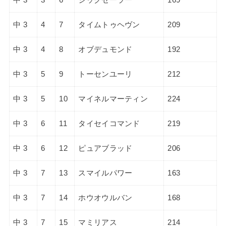
中 3
4
7
タイムトゥヘヴン
209
中 3
4
8
オブデュモンド
192
中 3
5
9
トーセンユーリ
212
中 3
5
10
マイネルマーティン
224
中 3
6
11
タイセイコマンド
219
中 3
6
12
ピュアブラッド
206
中 3
7
13
スマイルパワー
163
中 3
7
14
ホウオウルバン
168
中 3
7
15
マミリアス
214