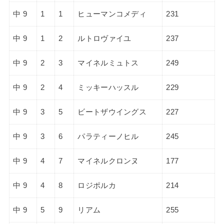
中 9
1
1
ヒューマンコメディ
231
中 9
1
2
ルトロヴァイユ
237
中 9
2
3
マイネルミュトス
249
中 9
2
4
ミッキーハッスル
229
中 9
3
5
ビートザウイングス
227
中 9
3
6
パラティーノヒル
245
中 9
4
7
マイネルクロンヌ
177
中 9
4
8
ロジポルカ
214
中 9
5
9
リアム
255