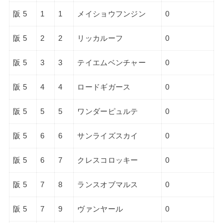
阪 5
1
1
メイショウフンジン
0
阪 5
2
2
リッカルーフ
0
阪 5
3
3
テイエムベンチャー
0
阪 5
4
4
ロードギガース
0
阪 5
5
5
ワンダーピュルテ
0
阪 5
6
6
サンライズスカイ
0
阪 5
6
7
クレスコロッキー
0
阪 5
7
8
ランスオブマルス
0
阪 5
7
9
ヴァンヤール
0