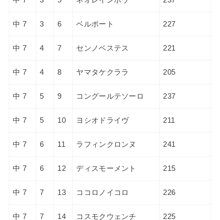
中 7
3
6
ベルポート
227
中 7
4
7
センノベステス
221
中 7
4
8
ヤマタケクララ
205
中 7
5
9
コングールテソーロ
237
中 7
5
10
ヨシオドライヴ
211
中 7
6
11
ラフィンクロンヌ
241
中 7
6
12
ディスモーメント
215
中 7
7
13
ココロノイコロ
226
中 7
7
14
コスモクウェンチ
225