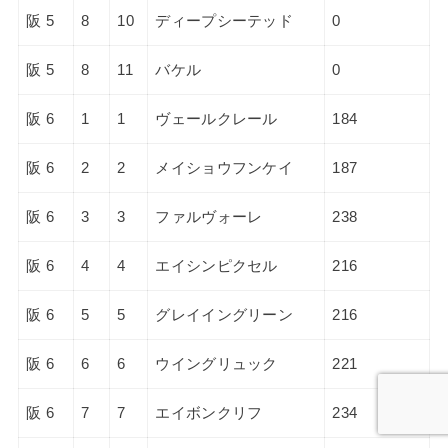
阪 5
8
10
ディープシーテッド
0
阪 5
8
11
バケル
0
阪 6
1
1
ヴェールクレール
184
阪 6
2
2
メイショウフンケイ
187
阪 6
3
3
ファルヴォーレ
238
阪 6
4
4
エイシンピクセル
216
阪 6
5
5
グレイイングリーン
216
阪 6
6
6
ウイングリュック
221
阪 6
7
7
エイボンクリフ
234