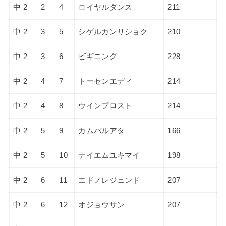
中 2
2
4
ロイヤルダンス
211
中 2
3
5
シゲルカンリショク
210
中 2
3
6
ビギニング
228
中 2
4
7
トーセンエディ
214
中 2
4
8
ウインプロスト
214
中 2
5
9
カムバルアタ
166
中 2
5
10
テイエムユキマイ
198
中 2
6
11
エドノレジェンド
207
中 2
6
12
オジョウサン
207