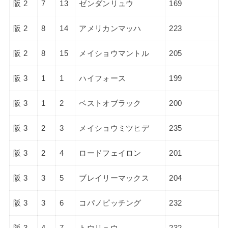
阪 2
7
13
ゼンダンリュウ
169
阪 2
8
14
アメリカンマッハ
223
阪 2
8
15
メイショウマントル
205
阪 3
1
1
ハイフォース
199
阪 3
1
2
ベストオブラック
200
阪 3
2
3
メイショウミツヒデ
235
阪 3
2
4
ロードフェイロン
201
阪 3
3
5
ブレイリーマックス
204
阪 3
3
6
コパノピッチング
232
阪 3
4
7
トウリュウ
232