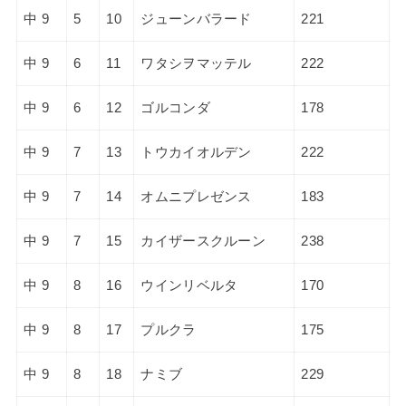
中 9
5
10
ジューンバラード
221
中 9
6
11
ワタシヲマッテル
222
中 9
6
12
ゴルコンダ
178
中 9
7
13
トウカイオルデン
222
中 9
7
14
オムニプレゼンス
183
中 9
7
15
カイザースクルーン
238
中 9
8
16
ウインリベルタ
170
中 9
8
17
プルクラ
175
中 9
8
18
ナミブ
229