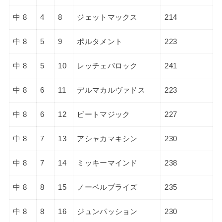
中 8
4
8
ジェットマックス
214
中 8
5
9
ポルタメント
223
中 8
5
10
レッチェバロック
241
中 8
6
11
デルマカルヴァドス
223
中 8
6
12
ビートマジック
227
中 8
7
13
アシャカマキシン
230
中 8
7
14
ミッキーマインド
238
中 8
8
15
ノーベルプライズ
235
中 8
8
16
ジュンパッション
230