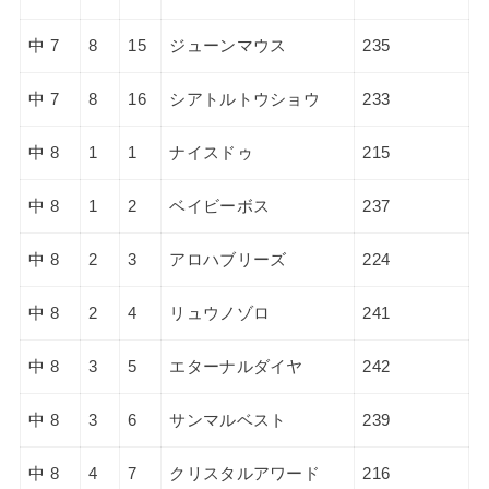
中 7
8
15
ジューンマウス
235
中 7
8
16
シアトルトウショウ
233
中 8
1
1
ナイスドゥ
215
中 8
1
2
ベイビーボス
237
中 8
2
3
アロハブリーズ
224
中 8
2
4
リュウノゾロ
241
中 8
3
5
エターナルダイヤ
242
中 8
3
6
サンマルベスト
239
中 8
4
7
クリスタルアワード
216