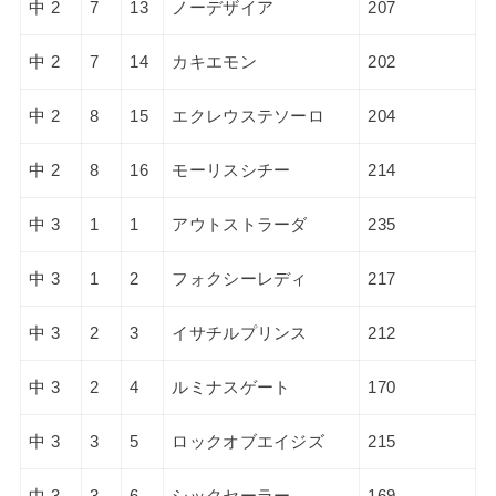
中 2
7
13
ノーデザイア
207
中 2
7
14
カキエモン
202
中 2
8
15
エクレウステソーロ
204
中 2
8
16
モーリスシチー
214
中 3
1
1
アウトストラーダ
235
中 3
1
2
フォクシーレディ
217
中 3
2
3
イサチルプリンス
212
中 3
2
4
ルミナスゲート
170
中 3
3
5
ロックオブエイジズ
215
中 3
3
6
シックセーラー
169