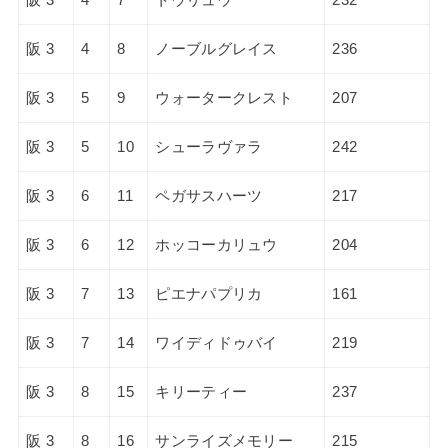
阪 3
4
8
ノーブルグレイス
236
阪 3
5
9
ウォータークレスト
207
阪 3
5
10
シューラヴァラ
242
阪 3
6
11
ペガサスハーツ
217
阪 3
6
12
ホッコーカリュウ
204
阪 3
7
13
ピエナパプリカ
161
阪 3
7
14
ワイディドゥバイ
219
阪 3
8
15
キリーティー
237
阪 3
8
16
サンライズメモリー
215