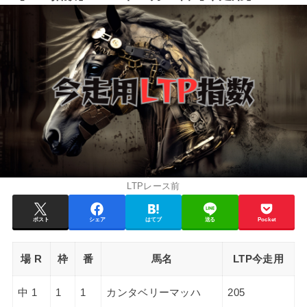
LTPレース前
ポスト
シェア
はてブ
送る
Pocket
場 R
枠
番
馬名
LTP今走用
中 1
1
1
カンタベリーマッハ
205