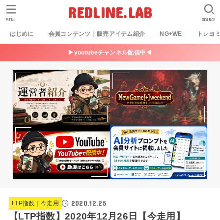
REDLINE.LAB
MENU
SEARCH
はじめに
会員コンテンツ｜販売アイテム紹介
NG+WE
トレヨ
▶youtubeチャンネル配信中◀
2020.12.25
LTP指数｜今走用
【LTP指数】2020年12月26日【今走用】