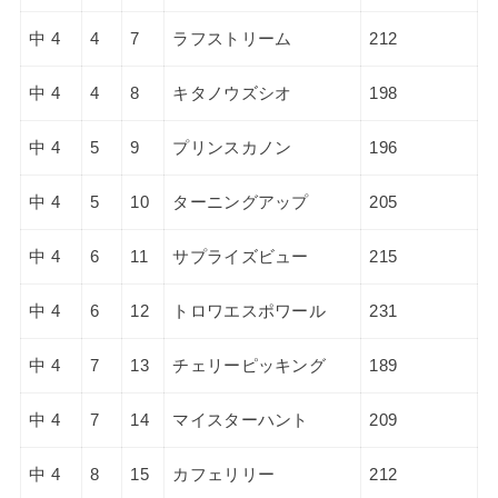
中 4
4
7
ラフストリーム
212
中 4
4
8
キタノウズシオ
198
中 4
5
9
プリンスカノン
196
中 4
5
10
ターニングアップ
205
中 4
6
11
サプライズビュー
215
中 4
6
12
トロワエスポワール
231
中 4
7
13
チェリーピッキング
189
中 4
7
14
マイスターハント
209
中 4
8
15
カフェリリー
212