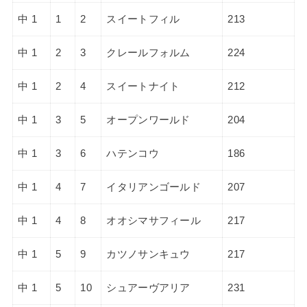
中 1
1
2
スイートフィル
213
中 1
2
3
クレールフォルム
224
中 1
2
4
スイートナイト
212
中 1
3
5
オープンワールド
204
中 1
3
6
ハテンコウ
186
中 1
4
7
イタリアンゴールド
207
中 1
4
8
オオシマサフィール
217
中 1
5
9
カツノサンキュウ
217
中 1
5
10
シュアーヴアリア
231