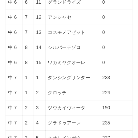
中 6
6
11
グランドライズ
0
中 6
7
12
アンシャセ
0
中 6
7
13
コスモノアゼット
0
中 6
8
14
シルバーテゾロ
0
中 6
8
15
ワカミヤクオーレ
0
中 7
1
1
ダンシングサンダー
233
中 7
1
2
クロッチ
224
中 7
2
3
ツウカイヴィータ
190
中 7
2
4
グラドゥアーレ
235
中 7
3
5
ネオレインボウ
237