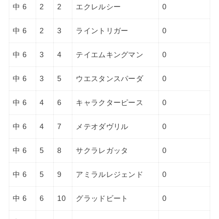
中 6
2
2
エクレルシー
0
中 6
2
3
ライントリガー
0
中 6
3
4
テイエムキングマン
0
中 6
3
5
ウエスタンスパーダ
0
中 6
4
6
キャラクターピース
0
中 6
4
7
メテオダヴリル
0
中 6
5
8
サクラレガッタ
0
中 6
5
9
アミラルレジェンド
0
中 6
6
10
グラッドビート
0