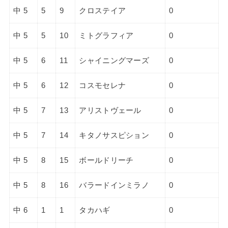
中 5
5
9
クロステイア
0
中 5
5
10
ミトグラフィア
0
中 5
6
11
シャイニングマーズ
0
中 5
6
12
コスモセレナ
0
中 5
7
13
アリストヴェール
0
中 5
7
14
キタノサスピション
0
中 5
8
15
ボールドリーチ
0
中 5
8
16
バラードインミラノ
0
中 6
1
1
タカハギ
0