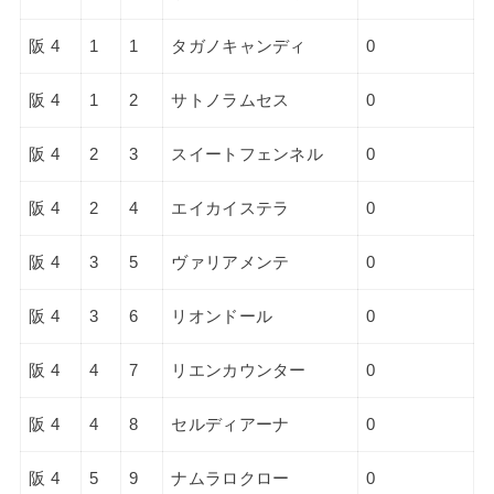
阪 4
1
1
タガノキャンディ
0
阪 4
1
2
サトノラムセス
0
阪 4
2
3
スイートフェンネル
0
阪 4
2
4
エイカイステラ
0
阪 4
3
5
ヴァリアメンテ
0
阪 4
3
6
リオンドール
0
阪 4
4
7
リエンカウンター
0
阪 4
4
8
セルディアーナ
0
阪 4
5
9
ナムラロクロー
0