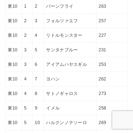
東10
1
2
バーンフライ
263
東10
2
3
フォルツァエフ
257
東10
2
4
リトルモンスター
227
東10
3
5
サンタナブルー
231
東10
3
6
アイアムハヤスギル
253
東10
4
7
ヨハン
262
東10
4
8
サトノギャロス
273
東10
5
9
イメル
258
東10
5
10
ハルクンノテソーロ
269