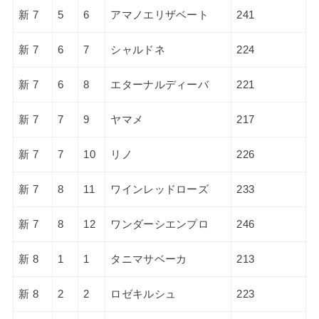
新 7
5
6
アマノエリザベート
241
新 7
6
7
シャルドネ
224
新 7
6
8
エターナルディーバ
221
新 7
7
9
ヤマメ
217
新 7
7
10
リノ
226
新 7
8
11
ワインレッドローズ
233
新 7
8
12
ワンダーシエンプロ
246
新 8
1
1
タニマサベーカ
213
新 8
2
2
ロゼキルシュ
223