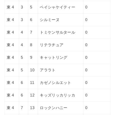
東 4
3
5
ペイシャケイティー
0
東 4
3
6
シルミーヌ
0
東 4
4
7
トミケンサルタール
0
東 4
4
8
リテラチュア
0
東 4
5
9
キャットリング
0
東 4
5
10
アララト
0
東 4
6
11
カゼノシルエット
0
東 4
6
12
キッズリッカリッカ
0
東 4
7
13
ロックンハニー
0