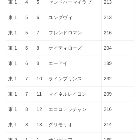
東 1
4
5
センドハーマイラブ
213
東 1
5
6
ユングヴィ
213
東 1
5
7
フレンドロマン
216
東 1
6
8
ケイティローズ
204
東 1
6
9
エーアイ
199
東 1
7
10
ラインプリンス
232
東 1
7
11
マイネルレイヨン
209
東 1
8
12
エコロテッチャン
216
東 1
8
13
グリモリオ
214
東 2
1
1
サンギネア
168