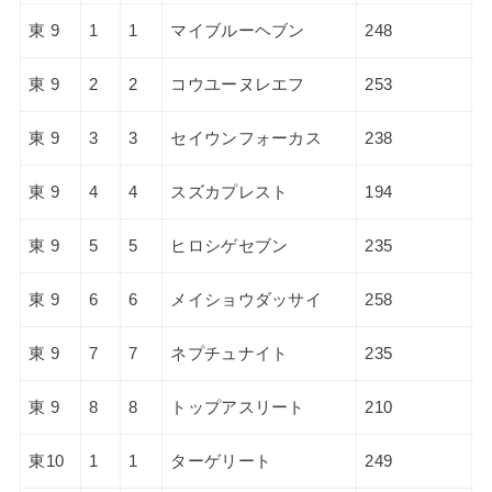
東 9
1
1
マイブルーヘブン
248
東 9
2
2
コウユーヌレエフ
253
東 9
3
3
セイウンフォーカス
238
東 9
4
4
スズカプレスト
194
東 9
5
5
ヒロシゲセブン
235
東 9
6
6
メイショウダッサイ
258
東 9
7
7
ネプチュナイト
235
東 9
8
8
トップアスリート
210
東10
1
1
ターゲリート
249