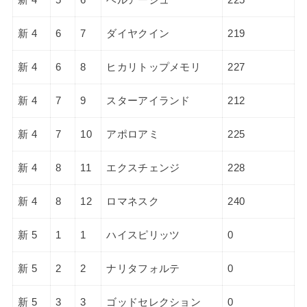
新 4
6
7
ダイヤクイン
219
新 4
6
8
ヒカリトップメモリ
227
新 4
7
9
スターアイランド
212
新 4
7
10
アポロアミ
225
新 4
8
11
エクスチェンジ
228
新 4
8
12
ロマネスク
240
新 5
1
1
ハイスピリッツ
0
新 5
2
2
ナリタフォルテ
0
新 5
3
3
ゴッドセレクション
0