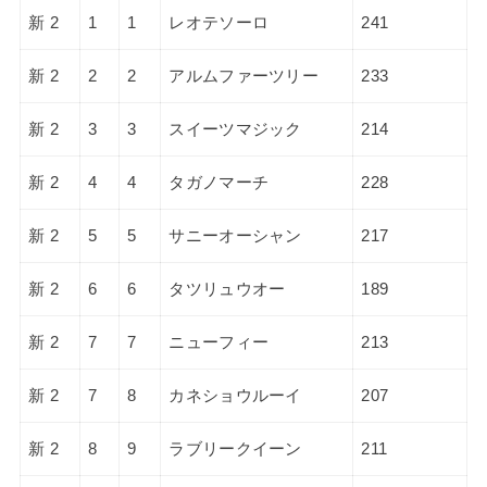
新 2
1
1
レオテソーロ
241
新 2
2
2
アルムファーツリー
233
新 2
3
3
スイーツマジック
214
新 2
4
4
タガノマーチ
228
新 2
5
5
サニーオーシャン
217
新 2
6
6
タツリュウオー
189
新 2
7
7
ニューフィー
213
新 2
7
8
カネショウルーイ
207
新 2
8
9
ラブリークイーン
211