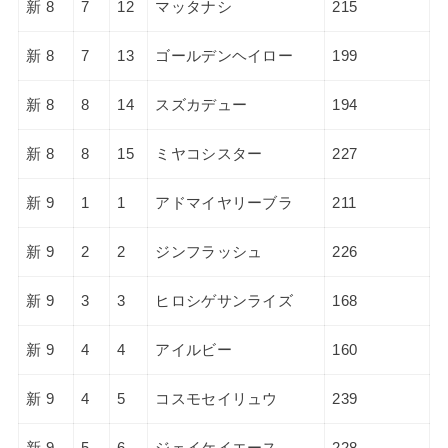
新 8
7
12
マッタナシ
215
新 8
7
13
ゴールデンヘイロー
199
新 8
8
14
スズカデュー
194
新 8
8
15
ミヤコシスター
227
新 9
1
1
アドマイヤリーブラ
211
新 9
2
2
ジンフラッシュ
226
新 9
3
3
ヒロシゲサンライズ
168
新 9
4
4
アイルビー
160
新 9
4
5
コスモセイリュウ
239
新 9
5
6
ジェイケイエース
228