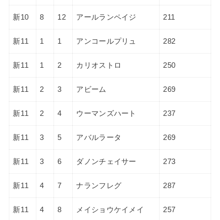
新10
8
12
アールランペイジ
211
新11
1
1
アンコールプリュ
282
新11
1
2
カリオストロ
250
新11
2
3
アビーム
269
新11
2
4
ウーマンズハート
237
新11
3
5
アバルラータ
269
新11
3
6
ダノンチェイサー
273
新11
4
7
ナランフレグ
287
新11
4
8
メイショウケイメイ
257