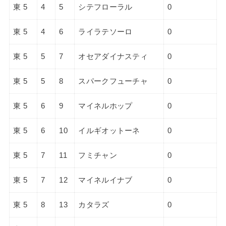
東 5
4
5
シテフローラル
0
東 5
4
6
ライラテソーロ
0
東 5
5
7
オセアダイナスティ
0
東 5
5
8
スパークフューチャ
0
東 5
6
9
マイネルホップ
0
東 5
6
10
イルギオットーネ
0
東 5
7
11
フミチャン
0
東 5
7
12
マイネルイナブ
0
東 5
8
13
カタラズ
0