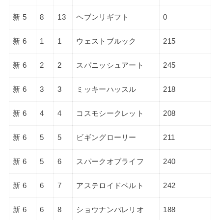
新 5
8
13
ヘブンリギフト
0
新 6
1
1
ウェストブルック
215
新 6
2
2
スパニッシュアート
245
新 6
3
3
ミッキーハッスル
218
新 6
4
4
コスモシークレット
208
新 6
5
5
ビギングローリー
211
新 6
5
6
スパークオブライフ
240
新 6
6
7
アステロイドベルト
242
新 6
6
8
ショウナンバレリオ
188