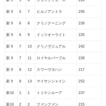
新 9
5
7
ヒルノアントラ
255
新 9
6
8
クリノクーニング
226
新 9
6
9
イッツオーライト
225
新 9
7
10
クリノヴジュアル
242
新 9
7
11
ロイヤルパープル
228
新 9
8
12
スワーヴヨハン
217
新 9
8
13
マイサンシャイン
252
新10
1
1
トミケンルーア
237
新10
2
2
ファンファン
215