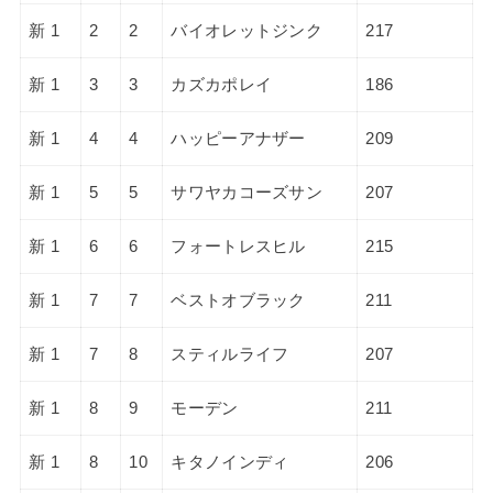
新 1
2
2
バイオレットジンク
217
新 1
3
3
カズカポレイ
186
新 1
4
4
ハッピーアナザー
209
新 1
5
5
サワヤカコーズサン
207
新 1
6
6
フォートレスヒル
215
新 1
7
7
ベストオブラック
211
新 1
7
8
スティルライフ
207
新 1
8
9
モーデン
211
新 1
8
10
キタノインディ
206