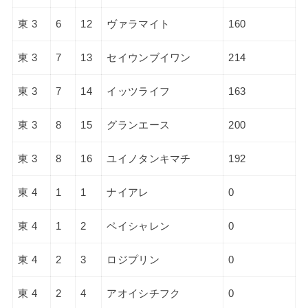
東 3
6
12
ヴァラマイト
160
東 3
7
13
セイウンブイワン
214
東 3
7
14
イッツライフ
163
東 3
8
15
グランエース
200
東 3
8
16
ユイノタンキマチ
192
東 4
1
1
ナイアレ
0
東 4
1
2
ペイシャレン
0
東 4
2
3
ロジプリン
0
東 4
2
4
アオイシチフク
0