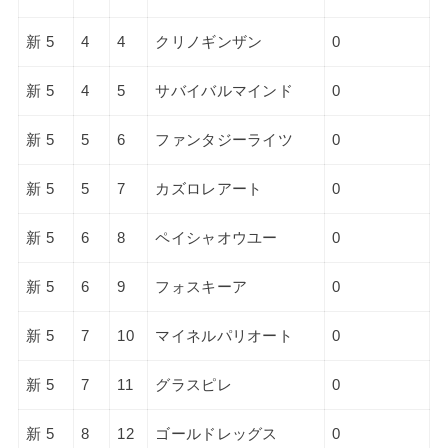
新 5
4
4
クリノギンザン
0
新 5
4
5
サバイバルマインド
0
新 5
5
6
ファンタジーライツ
0
新 5
5
7
カズロレアート
0
新 5
6
8
ペイシャオウユー
0
新 5
6
9
フォスキーア
0
新 5
7
10
マイネルパリオート
0
新 5
7
11
グラスピレ
0
新 5
8
12
ゴールドレッグス
0