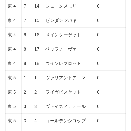
東 4
7
14
ジューンメモリー
0
東 4
7
15
ゼンダンツバキ
0
東 4
8
16
メインターゲット
0
東 4
8
17
ベッラノーヴァ
0
東 4
8
18
ウインレプロット
0
東 5
1
1
ヴァリアントアニマ
0
東 5
2
2
ライヴビスケット
0
東 5
3
3
ヴァイスメテオール
0
東 5
3
4
ゴールデンシロップ
0