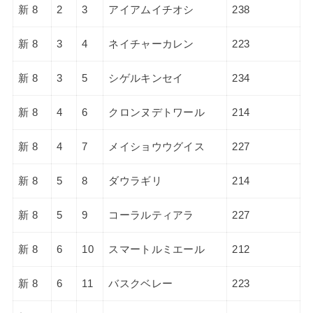
新 8
2
3
アイアムイチオシ
238
新 8
3
4
ネイチャーカレン
223
新 8
3
5
シゲルキンセイ
234
新 8
4
6
クロンヌデトワール
214
新 8
4
7
メイショウウグイス
227
新 8
5
8
ダウラギリ
214
新 8
5
9
コーラルティアラ
227
新 8
6
10
スマートルミエール
212
新 8
6
11
バスクベレー
223