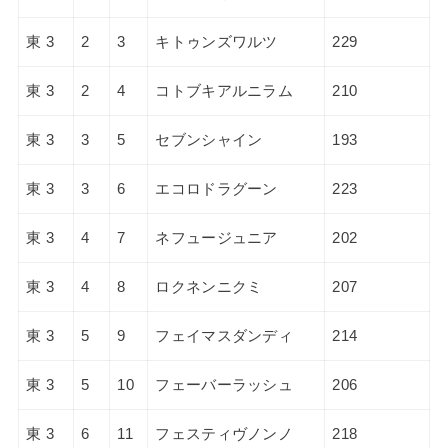
東 3
2
3
キトゥンズワルツ
229
東 3
2
4
コトブキアルニラム
210
東 3
3
5
セブンシャイン
193
東 3
3
6
エコロドラグーン
223
東 3
4
7
ネフュージュニア
202
東 3
4
8
ロクネンニクミ
207
東 3
5
9
フェイマスダンディ
214
東 3
5
10
フェーバーラッシュ
206
東 3
6
11
フェスティヴノンノ
218