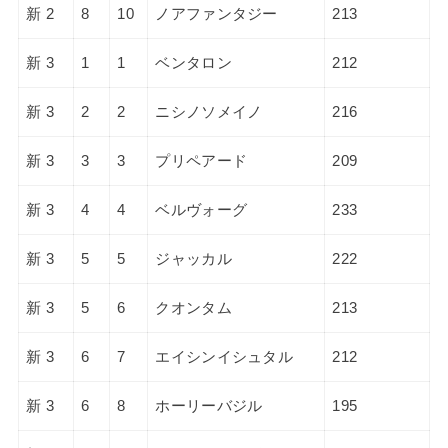
新 2
8
10
ノアファンタジー
213
新 3
1
1
ベンタロン
212
新 3
2
2
ニシノソメイノ
216
新 3
3
3
プリペアード
209
新 3
4
4
ベルヴォーグ
233
新 3
5
5
ジャッカル
222
新 3
5
6
クオンタム
213
新 3
6
7
エイシンイシュタル
212
新 3
6
8
ホーリーバジル
195