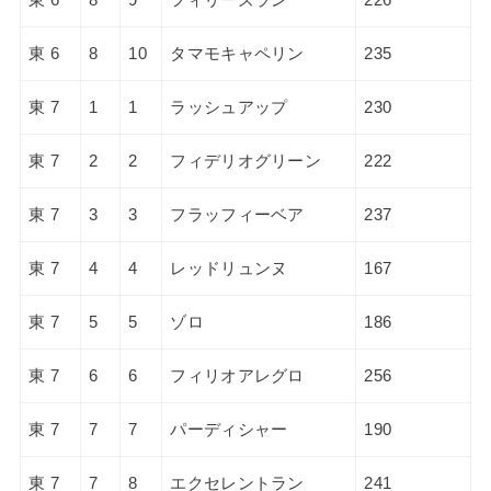
東 6
8
10
タマモキャペリン
235
東 7
1
1
ラッシュアップ
230
東 7
2
2
フィデリオグリーン
222
東 7
3
3
フラッフィーベア
237
東 7
4
4
レッドリュンヌ
167
東 7
5
5
ゾロ
186
東 7
6
6
フィリオアレグロ
256
東 7
7
7
パーディシャー
190
東 7
7
8
エクセレントラン
241