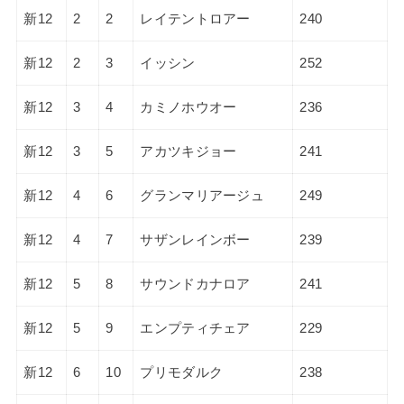
新12
2
2
レイテントロアー
240
新12
2
3
イッシン
252
新12
3
4
カミノホウオー
236
新12
3
5
アカツキジョー
241
新12
4
6
グランマリアージュ
249
新12
4
7
サザンレインボー
239
新12
5
8
サウンドカナロア
241
新12
5
9
エンプティチェア
229
新12
6
10
プリモダルク
238