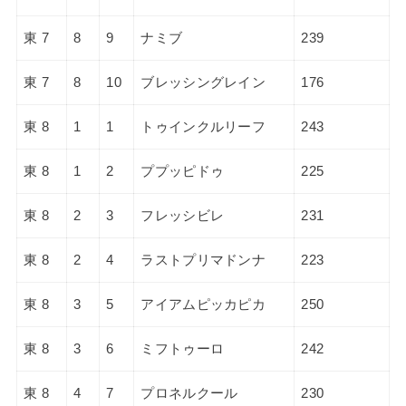
東 7
8
9
ナミブ
239
東 7
8
10
ブレッシングレイン
176
東 8
1
1
トゥインクルリーフ
243
東 8
1
2
ププッピドゥ
225
東 8
2
3
フレッシビレ
231
東 8
2
4
ラストプリマドンナ
223
東 8
3
5
アイアムピッカピカ
250
東 8
3
6
ミフトゥーロ
242
東 8
4
7
プロネルクール
230