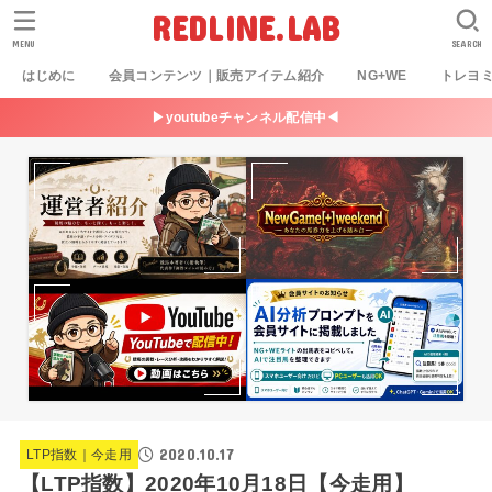
REDLINE.LAB
MENU
SEARCH
はじめに
会員コンテンツ｜販売アイテム紹介
NG+WE
トレヨ
▶youtubeチャンネル配信中◀
2020.10.17
LTP指数｜今走用
【LTP指数】2020年10月18日【今走用】