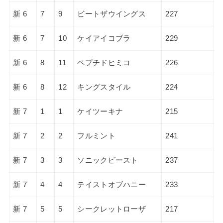
新 6
7
9
ビートザウイングス
227
新 6
7
10
ケイアイコブラ
229
新 6
8
11
ペプチドヒミコ
226
新 6
8
12
キングスタイル
224
新 7
1
1
ケイツーキナ
215
新 7
2
2
フルミント
241
新 7
3
3
ソニックビースト
237
新 7
4
4
テイストオブハニー
233
新 7
5
5
シークレットローザ
217