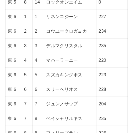
東 5
8
14
ロックオンエイム
0
東 6
1
1
リネンコジーン
227
東 6
2
2
コウユークロガヨカ
234
東 6
3
3
デルマクリスタル
235
東 6
4
4
マハーラーニー
220
東 6
5
5
スズカキングボス
223
東 6
6
6
スリーヘリオス
228
東 6
7
7
ジュンノサップ
204
東 6
7
8
ペイシャリルキス
235
東 6
8
9
フィリーズラン
226