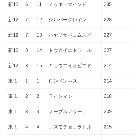
新12
6
11
ミッキーマインド
235
新12
7
12
シルバークレイン
228
新12
7
13
ハヤブサペコムスメ
227
新12
8
14
トウカイエトワール
227
新12
8
15
キョウエイオビエド
214
東 1
1
1
ロンドンネス
214
東 1
2
2
ラインマン
218
東 1
3
3
ノーブルアリーナ
209
東 1
4
4
コスモチョコラトル
215