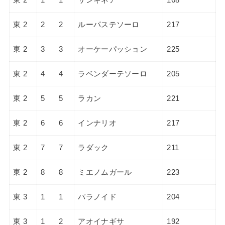
東 2
2
2
ルーパステソーロ
217
東 2
3
3
オーケーパッション
225
東 2
4
4
ラベンダーテソーロ
205
東 2
5
5
ラカン
221
東 2
6
6
インナリオ
217
東 2
7
7
ラダック
211
東 2
8
8
ミエノムガール
223
東 3
1
1
パラノイド
204
東 3
1
2
アオイナギサ
192