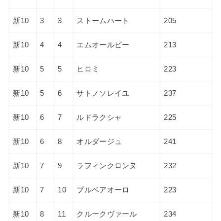
新10
3
3
ストームハート
205
新10
4
4
エムオールビー
213
新10
5
5
ヒロミ
223
新10
5
6
サトノソレイユ
237
新10
6
7
ルドラクシャ
225
新10
6
8
オルダージュ
241
新10
7
9
ラフィンクロンヌ
232
新10
7
10
ブルベアオーロ
223
新10
8
11
クルークヴァール
234