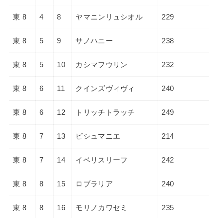
東 8
4
8
ヤマニンリュシオル
229
東 8
5
9
サノハニー
238
東 8
5
10
カシマフウリン
232
東 8
6
11
クインズヴィヴィ
240
東 8
6
12
トリッチトラッチ
249
東 8
7
13
ピシュマニエ
214
東 8
7
14
イベリスリーフ
242
東 8
8
15
ロブラリア
240
東 8
8
16
モリノカワセミ
235