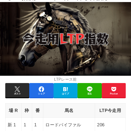
LTPレース前
ポスト
シェア
はてブ
送る
Pocket
場 R
枠
番
馬名
LTP今走用
新 1
1
1
ロードバイファル
206