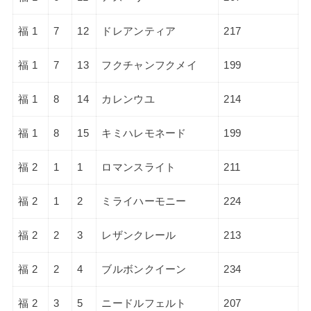
福 1
7
12
ドレアンティア
217
福 1
7
13
フクチャンフクメイ
199
福 1
8
14
カレンウユ
214
福 1
8
15
キミハレモネード
199
福 2
1
1
ロマンスライト
211
福 2
1
2
ミライハーモニー
224
福 2
2
3
レザンクレール
213
福 2
2
4
ブルボンクイーン
234
福 2
3
5
ニードルフェルト
207