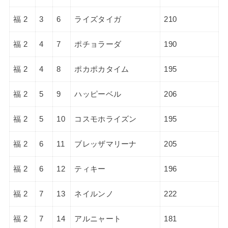
福 2
3
6
ライズタイガ
210
福 2
4
7
ポチョラーダ
190
福 2
4
8
ポカポカタイム
195
福 2
5
9
ハッピーベル
206
福 2
5
10
コスモホライズン
195
福 2
6
11
ブレッザマリーナ
205
福 2
6
12
ティキー
196
福 2
7
13
ネイルンノ
222
福 2
7
14
アルニャート
181