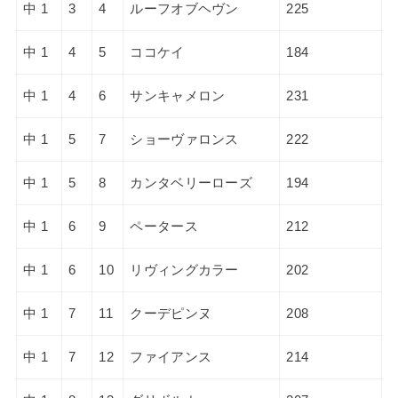
中 1
3
4
ルーフオブヘヴン
225
中 1
4
5
ココケイ
184
中 1
4
6
サンキャメロン
231
中 1
5
7
ショーヴァロンス
222
中 1
5
8
カンタベリーローズ
194
中 1
6
9
ペータース
212
中 1
6
10
リヴィングカラー
202
中 1
7
11
クーデピンヌ
208
中 1
7
12
ファイアンス
214