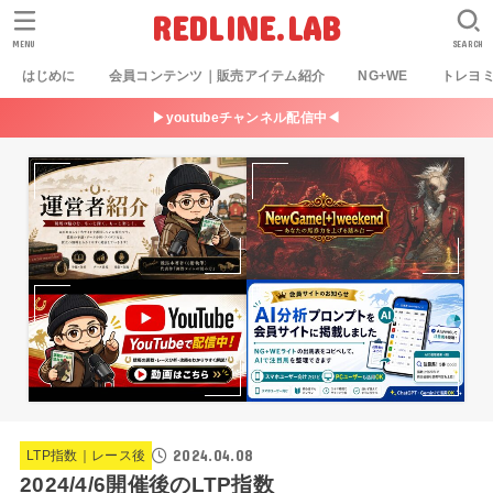
REDLINE.LAB
MENU
SEARCH
はじめに
会員コンテンツ｜販売アイテム紹介
NG+WE
トレヨ
▶youtubeチャンネル配信中◀
2024.04.08
LTP指数｜レース後
2024/4/6開催後のLTP指数