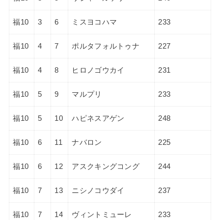
福10
3
6
ミスヨコハマ
233
福10
4
7
ポルタフォルトゥナ
227
福10
4
8
ヒロノゴウカイ
231
福10
5
9
マルプリ
233
福10
5
10
ハピネスアゲン
248
福10
6
11
ナバロン
225
福10
6
12
アスクキングコング
244
福10
7
13
ニシノコウダイ
237
福10
7
14
ヴィントミューレ
233