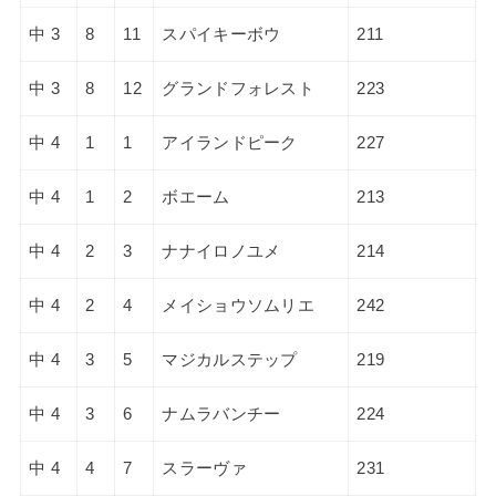
中 3
8
11
スパイキーボウ
211
中 3
8
12
グランドフォレスト
223
中 4
1
1
アイランドピーク
227
中 4
1
2
ボエーム
213
中 4
2
3
ナナイロノユメ
214
中 4
2
4
メイショウソムリエ
242
中 4
3
5
マジカルステップ
219
中 4
3
6
ナムラバンチー
224
中 4
4
7
スラーヴァ
231