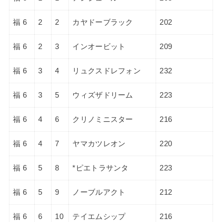
福 6
2
2
カヤドーブラック
202
福 6
2
3
インオービット
209
福 6
3
4
リュクスドレフォン
232
福 6
3
5
ウィズザドリーム
223
福 6
4
6
クリノミニスター
216
福 6
4
7
ヤマカツレオン
220
福 6
5
8
*ピエトラサンタ
223
福 6
5
9
ノーブルアクト
212
福 6
6
10
テイエムシップ
216