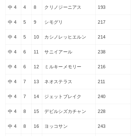
中 4
4
8
クリノジーニアス
193
中 4
5
9
シモグリ
217
中 4
5
10
カシノレッヒエルン
214
中 4
6
11
サニイアール
238
中 4
6
12
ミルキーメモリー
216
中 4
7
13
ネオステラス
211
中 4
7
14
ジェットブレイク
240
中 4
8
15
デビルシズカチャン
228
中 4
8
16
ヨッコサン
243