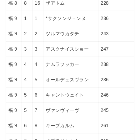
福 8
8
16
ザアトム
228
福 9
1
1
*サクソンジェンヌ
236
福 9
2
2
ツルマウカタチ
243
福 9
3
3
アスクナイスショー
247
福 9
4
4
ナムラフッカー
238
福 9
4
5
オールデュスヴラン
236
福 9
5
6
キャントウェイト
246
福 9
5
7
ヴァンヴィーヴ
245
福 9
6
8
キープカルム
261