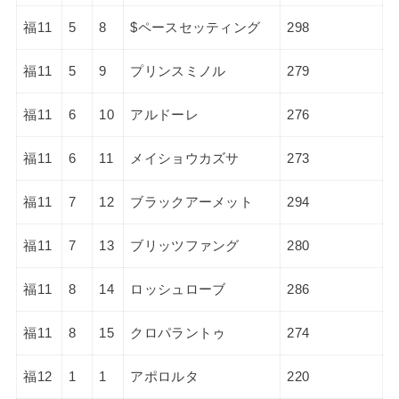
福11
5
8
$ペースセッティング
298
福11
5
9
プリンスミノル
279
福11
6
10
アルドーレ
276
福11
6
11
メイショウカズサ
273
福11
7
12
ブラックアーメット
294
福11
7
13
ブリッツファング
280
福11
8
14
ロッシュローブ
286
福11
8
15
クロパラントゥ
274
福12
1
1
アポロルタ
220