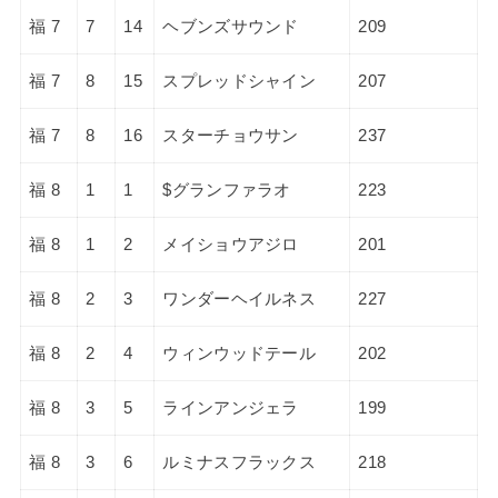
福 7
7
14
ヘブンズサウンド
209
福 7
8
15
スプレッドシャイン
207
福 7
8
16
スターチョウサン
237
福 8
1
1
$グランファラオ
223
福 8
1
2
メイショウアジロ
201
福 8
2
3
ワンダーヘイルネス
227
福 8
2
4
ウィンウッドテール
202
福 8
3
5
ラインアンジェラ
199
福 8
3
6
ルミナスフラックス
218