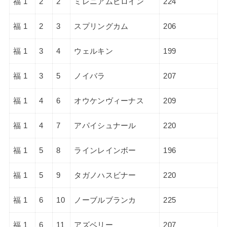
福 1
2
2
ミレニアムヒロイン
224
福 1
2
3
スプリングカム
206
福 1
3
4
ウェルキン
199
福 1
3
5
ノイバラ
207
福 1
4
6
オウケンヴィーナス
209
福 1
4
7
アパイシュナール
220
福 1
5
8
ラインレインボー
196
福 1
5
9
タガノハスビナー
220
福 1
6
10
ノーブルブランカ
225
福 1
6
11
アズベリー
207