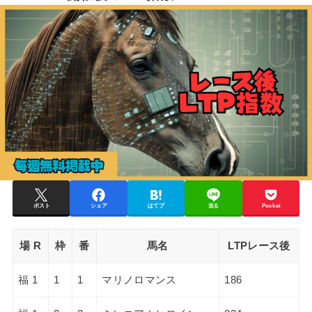
ポスト
シェア
はてブ
送る
Pocket
場 R
枠
番
馬名
LTPレース後
福 1
1
1
マリノロマンス
186