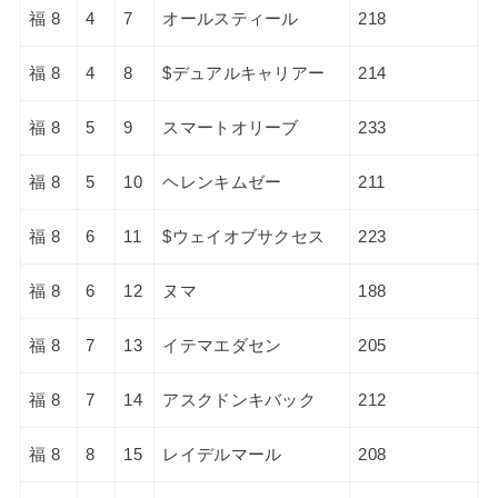
福 8
4
7
オールスティール
218
福 8
4
8
$デュアルキャリアー
214
福 8
5
9
スマートオリーブ
233
福 8
5
10
ヘレンキムゼー
211
福 8
6
11
$ウェイオブサクセス
223
福 8
6
12
ヌマ
188
福 8
7
13
イテマエダセン
205
福 8
7
14
アスクドンキバック
212
福 8
8
15
レイデルマール
208