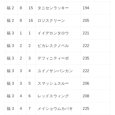
福 2
8
15
タニセンラッキー
194
福 2
8
16
ロジスクリーン
205
福 3
1
1
イイデカンタロウ
221
福 3
2
2
ピカレスクノベル
222
福 3
2
3
デフィニティーボ
235
福 3
3
4
ユイノサンバンカン
222
福 3
3
5
スマッシュスルー
206
福 3
4
6
レッドスウィング
208
福 3
4
7
メイショウムカバキ
225