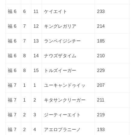
福 6
6
11
ケイエイト
233
福 6
7
12
キングレガリア
214
福 6
7
13
ランペイジシチー
185
福 6
8
14
ナウズザタイム
210
福 6
8
15
トルズイーガー
229
福 7
1
1
ユーキャンドゥイッ
207
福 7
1
2
キタサンクリーガー
211
福 7
2
3
ジーティーエイト
219
福 7
2
4
アエロプラニーノ
193