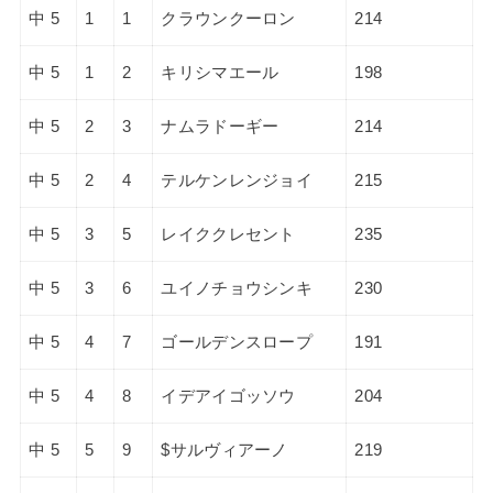
中 5
1
1
クラウンクーロン
214
中 5
1
2
キリシマエール
198
中 5
2
3
ナムラドーギー
214
中 5
2
4
テルケンレンジョイ
215
中 5
3
5
レイククレセント
235
中 5
3
6
ユイノチョウシンキ
230
中 5
4
7
ゴールデンスロープ
191
中 5
4
8
イデアイゴッソウ
204
中 5
5
9
$サルヴィアーノ
219