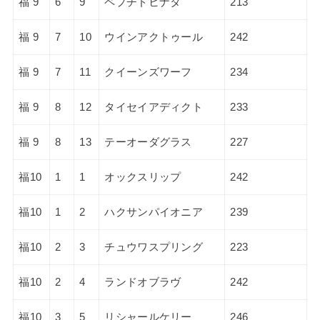
福 9
6
9
ペプチドヒナタ
213
福 9
7
10
ウインアクトゥール
242
福 9
7
11
クイーンズワーフ
234
福 9
8
12
タイセイアディクト
233
福 9
8
13
テーオーダグラス
227
福10
1
1
オックスリップ
242
福10
1
2
ハクサンパイオニア
239
福10
2
3
チュウワスプリング
223
福10
2
4
ランドオブラヴ
242
福10
3
5
リシャールケリー
246