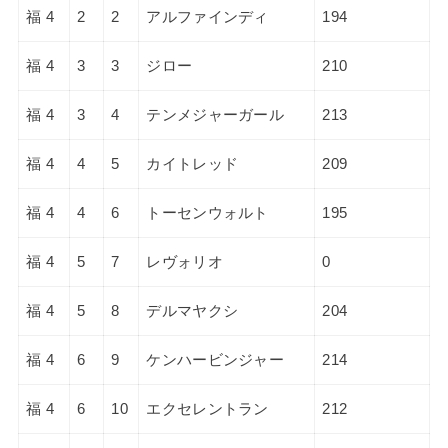
福 4
2
2
アルファインディ
194
福 4
3
3
ジロー
210
福 4
3
4
テンメジャーガール
213
福 4
4
5
カイトレッド
209
福 4
4
6
トーセンウォルト
195
福 4
5
7
レヴォリオ
0
福 4
5
8
デルマヤクシ
204
福 4
6
9
ケンハービンジャー
214
福 4
6
10
エクセレントラン
212