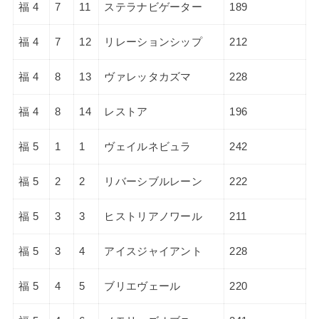
福 4
7
11
ステラナビゲーター
189
福 4
7
12
リレーションシップ
212
福 4
8
13
ヴァレッタカズマ
228
福 4
8
14
レストア
196
福 5
1
1
ヴェイルネビュラ
242
福 5
2
2
リバーシブルレーン
222
福 5
3
3
ヒストリアノワール
211
福 5
3
4
アイスジャイアント
228
福 5
4
5
ブリエヴェール
220