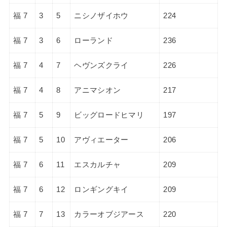
福 7
3
5
ニシノザイホウ
224
福 7
3
6
ローランド
236
福 7
4
7
ヘヴンズクライ
226
福 7
4
8
アニマシオン
217
福 7
5
9
ビッグロードヒマリ
197
福 7
5
10
アヴィエーター
206
福 7
6
11
エスカルチャ
209
福 7
6
12
ロンギングキイ
209
福 7
7
13
カラーオブジアース
220