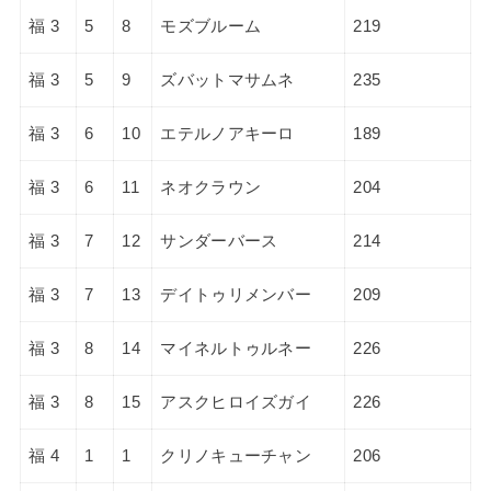
福 3
5
8
モズブルーム
219
福 3
5
9
ズバットマサムネ
235
福 3
6
10
エテルノアキーロ
189
福 3
6
11
ネオクラウン
204
福 3
7
12
サンダーバース
214
福 3
7
13
デイトゥリメンバー
209
福 3
8
14
マイネルトゥルネー
226
福 3
8
15
アスクヒロイズガイ
226
福 4
1
1
クリノキューチャン
206