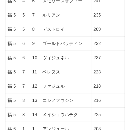
福 5
4
6
メモリーズオブユー
241
福 5
5
7
ルリアン
235
福 5
5
8
デストロイ
209
福 5
6
9
ゴールドパラディン
232
福 5
6
10
ヴィジュネル
237
福 5
7
11
ベレヌス
223
福 5
7
12
ファジュル
218
福 5
8
13
ニシノフウジン
216
福 5
8
14
メイショウハチク
225
福 6
1
1
アンジュール
208