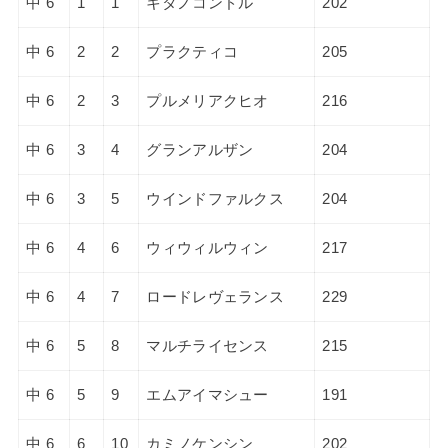
中 6
1
1
キタノコンドル
202
中 6
2
2
プラクティコ
205
中 6
2
3
プルメリアクヒオ
216
中 6
3
4
グランアルザン
204
中 6
3
5
ウインドファルクス
204
中 6
4
6
ウィウィルウィン
217
中 6
4
7
ロードレヴェランス
229
中 6
5
8
マルチライセンス
215
中 6
5
9
エムアイマシュー
191
中 6
6
10
カミノケンシン
202