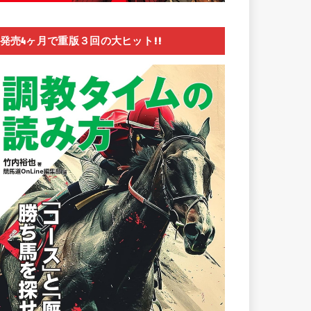
発売4ヶ月で重版３回の大ヒット!!