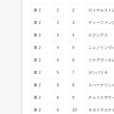
東 2
2
2
ロイヤルスト
東 2
3
3
ディーファン
東 2
3
4
ロクシアス
東 2
4
5
ニシノインヴ
東 2
4
6
リケアヴィオ
東 2
5
7
ガンバリキ
東 2
5
8
スパークリシ
東 2
6
9
チェイスザウ
東 2
6
10
ネガイヲカナ