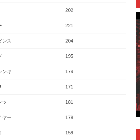
202
チ
221
ダンス
204
プ
195
シンキ
179
リ
171
ンツ
181
イヤー
178
コ
159