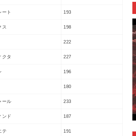
レート
193
クス
198
222
ィクタ
227
レ
196
180
ャール
233
ィンド
187
エテ
191