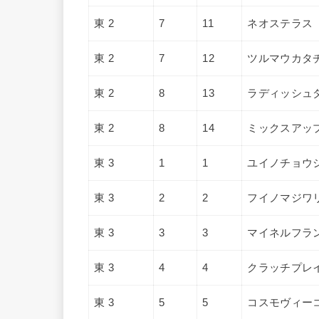
東 2
7
11
ネオステラス
東 2
7
12
ツルマウカタ
東 2
8
13
ラディッシュ
東 2
8
14
ミックスアッ
東 3
1
1
ユイノチョウ
東 3
2
2
フイノマジワ
東 3
3
3
マイネルフラ
東 3
4
4
クラッチプレ
東 3
5
5
コスモヴィー