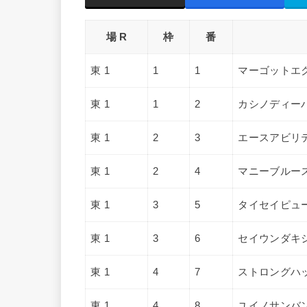
場 R
枠
番
東 1
1
1
マーゴットエ
東 1
1
2
カシノディー
東 1
2
3
エースアビリ
東 1
2
4
マニーブルー
東 1
3
5
タイセイピュ
東 1
3
6
セイウンダキ
東 1
4
7
ストロングハ
東 1
4
8
ユイノサンバ