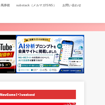
ー馬券術
substack（メルマガ/SNS）
お問い合わせ
NewGame[+]weekend