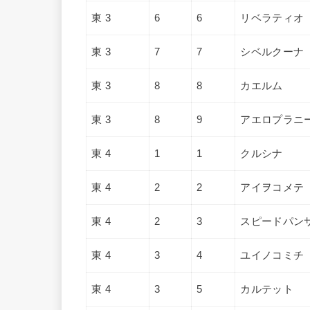
東 3
6
6
リベラティオ
東 3
7
7
シベルクーナ
東 3
8
8
カエルム
東 3
8
9
アエロプラニ
東 4
1
1
クルシナ
東 4
2
2
アイヲコメテ
東 4
2
3
スピードパン
東 4
3
4
ユイノコミチ
東 4
3
5
カルテット