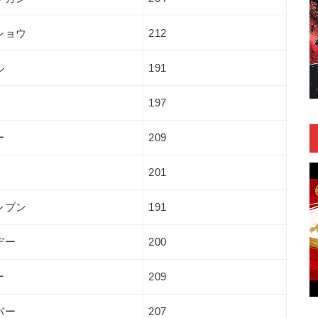
ショウ
212
ル
191
197
ー
209
201
レブン
191
デー
200
ー
209
バー
207