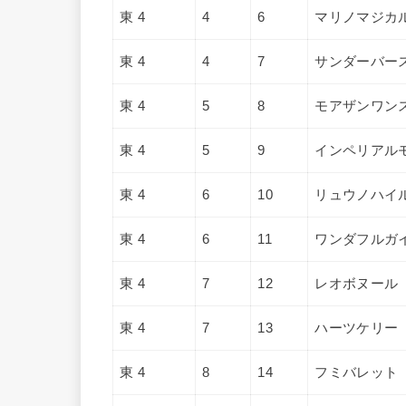
東 4
4
6
マリノマジカ
東 4
4
7
サンダーバー
東 4
5
8
モアザンワン
東 4
5
9
インペリアル
東 4
6
10
リュウノハイ
東 4
6
11
ワンダフルガ
東 4
7
12
レオボヌール
東 4
7
13
ハーツケリー
東 4
8
14
フミバレット