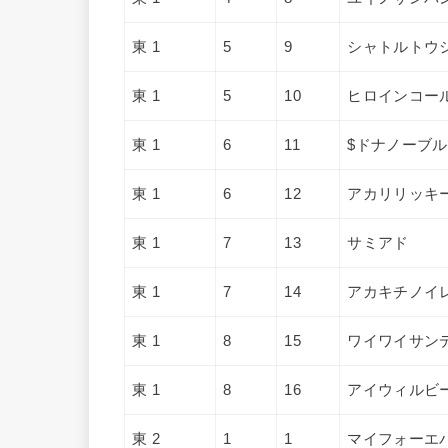
東 1
5
9
シャトルトウ
東 1
5
10
ヒロインコー
東 1
6
11
$ドナノーブル
東 1
6
12
アカリリッキ
東 1
7
13
サミアド
東 1
7
14
アカキチノイ
東 1
8
15
ワイワイサン
東 1
8
16
アイウィルビ
東 2
1
1
マイフォーエ