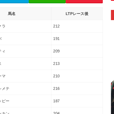
馬名
LTPレース後
クラ
212
バ
191
ティ
209
ス
213
ーマ
210
シメテ
216
ッピー
187
ンカン
204