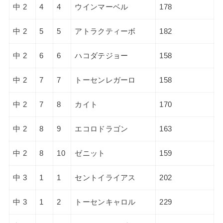
中 2
4
4
ウインマーベル
178
中 2
5
5
アトラクティーボ
182
中 2
6
6
ハコダテジョー
158
中 2
7
7
トーセンレガーロ
158
中 2
7
8
カイト
170
中 2
8
9
エコロドラゴン
163
中 2
8
10
ゼニット
159
中 3
1
1
セントイライアス
202
中 3
1
2
トーセンキャロル
229