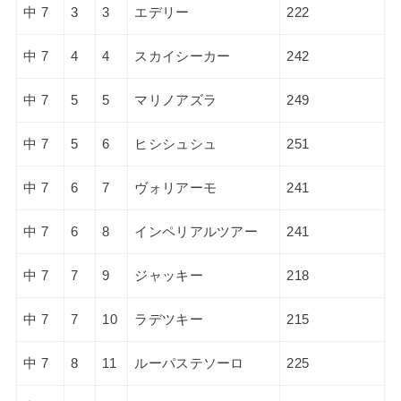
中 7
3
3
エデリー
222
中 7
4
4
スカイシーカー
242
中 7
5
5
マリノアズラ
249
中 7
5
6
ヒシシュシュ
251
中 7
6
7
ヴォリアーモ
241
中 7
6
8
インペリアルツアー
241
中 7
7
9
ジャッキー
218
中 7
7
10
ラデツキー
215
中 7
8
11
ルーパステソーロ
225