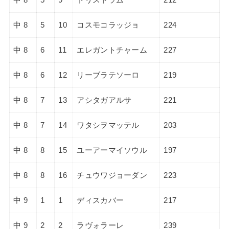
中 8
5
10
コスモコラッジョ
224
中 8
6
11
エレガントチャーム
227
中 8
6
12
リーブラテソーロ
219
中 8
7
13
アシタガアルサ
221
中 8
7
14
ワタシヲマッテル
203
中 8
8
15
ユーアーマイソウル
197
中 8
8
16
チュウワジョーダン
223
中 9
1
1
ディスカバー
217
中 9
2
2
ラヴォラーレ
239