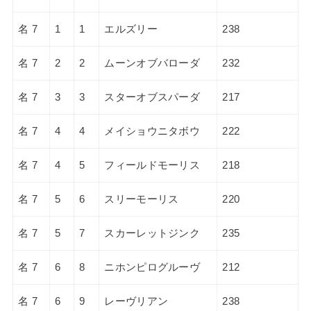
名 7
1
1
エルズリー
238
名 7
2
2
ムーンオブバローダ
232
名 7
3
3
スターオブスパーダ
217
名 7
4
4
メイショウニタボウ
222
名 7
4
5
フィールドモーリス
218
名 7
5
6
スリーモーリス
220
名 7
5
7
スカーレットジンク
235
名 7
6
8
ニホンピログルーヴ
212
名 7
6
9
レーヴリアン
238