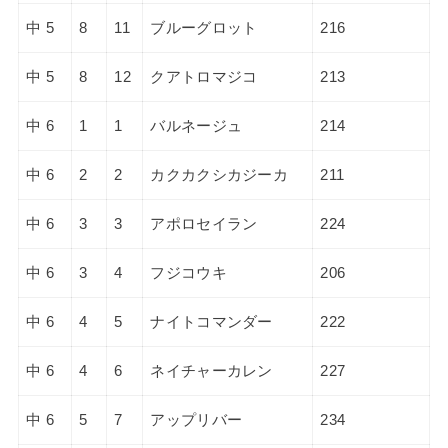
中 5
8
11
ブルーグロット
216
中 5
8
12
クアトロマジコ
213
中 6
1
1
バルネージュ
214
中 6
2
2
カクカクシカジーカ
211
中 6
3
3
アポロセイラン
224
中 6
3
4
フジコウキ
206
中 6
4
5
ナイトコマンダー
222
中 6
4
6
ネイチャーカレン
227
中 6
5
7
アップリバー
234