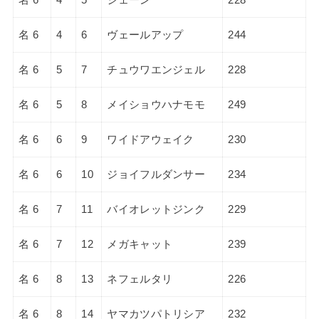
名 6
4
6
ヴェールアップ
244
名 6
5
7
チュウワエンジェル
228
名 6
5
8
メイショウハナモモ
249
名 6
6
9
ワイドアウェイク
230
名 6
6
10
ジョイフルダンサー
234
名 6
7
11
バイオレットジンク
229
名 6
7
12
メガキャット
239
名 6
8
13
ネフェルタリ
226
名 6
8
14
ヤマカツパトリシア
232