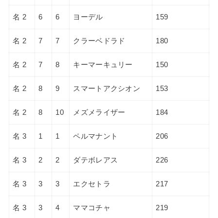
名 2
6
6
ヨーデル
159
名 2
7
7
クラーベドラド
180
名 2
7
8
キーマーキュリー
150
名 2
8
9
スマートアクシオン
153
名 2
8
10
メズメライザー
184
名 3
1
1
ペルマナント
206
名 3
2
2
ダテボレアス
226
名 3
3
3
エクセトラ
217
名 3
3
4
ママコチャ
219