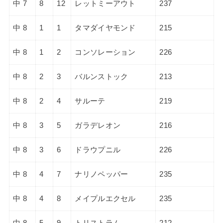
中 7
8
12
レットミーアウト
237
中 8
1
1
タマダイヤモンド
215
中 8
1
2
コンソレーション
226
中 8
2
3
バルンストック
213
中 8
2
4
サルーテ
219
中 8
3
5
ガラデレオン
216
中 8
3
6
ドラウプニル
226
中 8
4
7
ナリノペッパー
235
中 8
4
8
メイプルエクセル
235
中 8
5
9
トリストラム
212