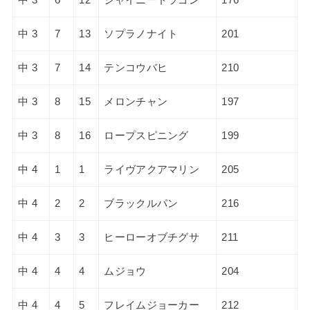
中 3
7
13
ソプラノナイト
201
中 3
7
14
テンコウバヒ
210
中 3
8
15
メロンチャン
197
中 3
8
16
ロープスピニング
199
中 4
1
1
ライヴアクアマリン
205
中 4
2
2
ブラックルパン
216
中 4
3
3
ヒーローオブチグサ
211
中 4
4
4
ムジョウ
204
中 4
4
5
フレイムジョーカー
212