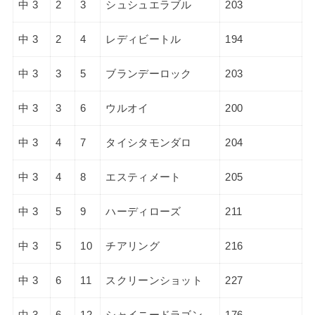
中 3
2
3
シュシュエラブル
203
中 3
2
4
レディビートル
194
中 3
3
5
ブランデーロック
203
中 3
3
6
ウルオイ
200
中 3
4
7
タイシタモンダロ
204
中 3
4
8
エスティメート
205
中 3
5
9
ハーディローズ
211
中 3
5
10
チアリング
216
中 3
6
11
スクリーンショット
227
中 3
6
12
シャイニードラゴン
176