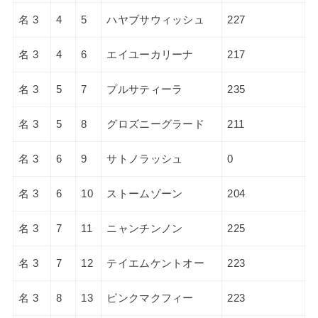
名 3
4
5
ハヤブサウィッシュ
227
名 3
4
6
エイユーカリーナ
217
名 3
5
7
プルサティーラ
235
名 3
5
8
グロズニーグラード
211
名 3
6
9
サトノラッシュ
0
名 3
6
10
ストームゾーン
204
名 3
7
11
ニャンチンノン
225
名 3
7
12
テイエムケントオー
223
名 3
8
13
ピンクマクフィー
223