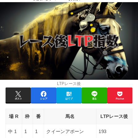
LTPレース後
ポスト
シェア
はてブ
送る
Pocket
場 R
枠
番
馬名
LTPレース後
中 1
1
1
クイーンアポーン
193