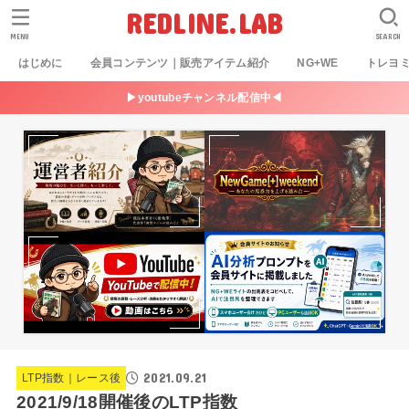
REDLINE.LAB
MENU
SEARCH
はじめに
会員コンテンツ｜販売アイテム紹介
NG+WE
トレヨ
▶youtubeチャンネル配信中◀
2021.09.21
LTP指数｜レース後
2021/9/18開催後のLTP指数