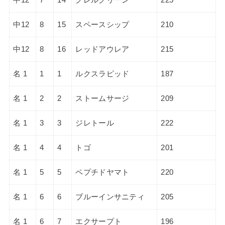
中12
8
15
スペースシップ
210
中12
8
16
レッドアウレア
215
名 1
1
1
ルクスラピッド
187
名 1
2
2
ストームサージ
209
名 1
3
3
ジレトール
222
名 1
4
4
トゴ
201
名 1
5
5
ペプチドヤマト
220
名 1
6
6
ブルーインサニティ
205
名 1
6
7
エクサープト
196