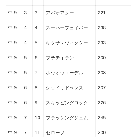
中 9
3
3
アバオアクー
221
中 9
4
4
スーパーフェイバー
238
中 9
4
5
キタサンヴィクター
233
中 9
5
6
プチティラン
230
中 9
5
7
ホウオウエーデル
238
中 9
6
8
グッドリドゥンス
237
中 9
6
9
スキッピングロック
226
中 9
7
10
フラッシングジェム
245
中 9
7
11
ゼローソ
230