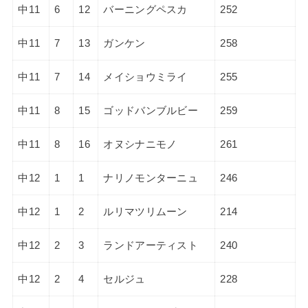
中11
6
12
バーニングペスカ
252
中11
7
13
ガンケン
258
中11
7
14
メイショウミライ
255
中11
8
15
ゴッドバンブルビー
259
中11
8
16
オヌシナニモノ
261
中12
1
1
ナリノモンターニュ
246
中12
1
2
ルリマツリムーン
214
中12
2
3
ランドアーティスト
240
中12
2
4
セルジュ
228