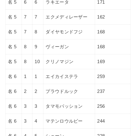
名 5
6
6
ラキエータ
171
名 5
7
7
エクメディレーザー
162
名 5
7
8
ダイヤモンドフジ
168
名 5
8
9
ヴィーガン
168
名 5
8
10
クリノマジン
169
名 6
1
1
エイカイステラ
259
名 6
2
2
プラウドルック
237
名 6
3
3
タマモパッション
256
名 6
3
4
マテンロウルビー
244
名 6
4
5
シェーン
228