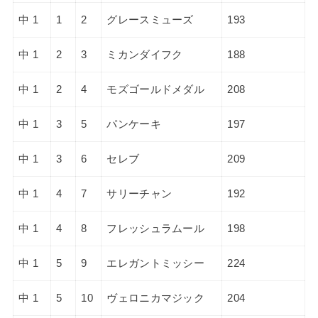
中 1
1
2
グレースミューズ
193
中 1
2
3
ミカンダイフク
188
中 1
2
4
モズゴールドメダル
208
中 1
3
5
パンケーキ
197
中 1
3
6
セレブ
209
中 1
4
7
サリーチャン
192
中 1
4
8
フレッシュラムール
198
中 1
5
9
エレガントミッシー
224
中 1
5
10
ヴェロニカマジック
204