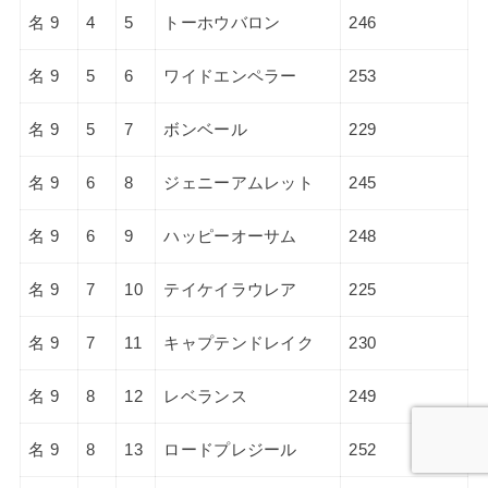
名 9
4
5
トーホウバロン
246
名 9
5
6
ワイドエンペラー
253
名 9
5
7
ボンベール
229
名 9
6
8
ジェニーアムレット
245
名 9
6
9
ハッピーオーサム
248
名 9
7
10
テイケイラウレア
225
名 9
7
11
キャプテンドレイク
230
名 9
8
12
レベランス
249
名 9
8
13
ロードプレジール
252