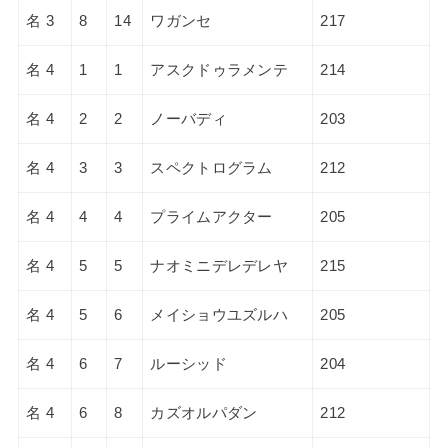
名 3
8
14
ワガンセ
217
名 4
1
1
アスクドゥラメンテ
214
名 4
2
2
ノーバディ
203
名 4
3
3
スペクトログラム
212
名 4
4
4
プライムアクター
205
名 4
5
5
ナオミニデレデレヤ
215
名 4
5
6
メイショウユズルハ
205
名 4
6
7
ルーシッド
204
名 4
6
8
カズオルパダン
212