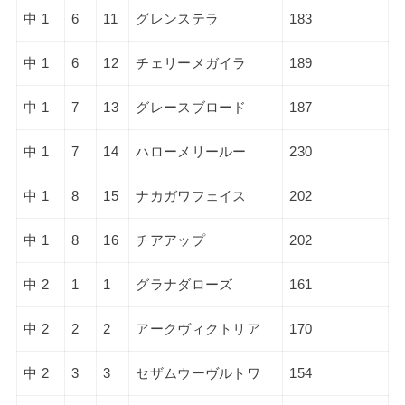
中 1
6
11
グレンステラ
183
中 1
6
12
チェリーメガイラ
189
中 1
7
13
グレースブロード
187
中 1
7
14
ハローメリールー
230
中 1
8
15
ナカガワフェイス
202
中 1
8
16
チアアップ
202
中 2
1
1
グラナダローズ
161
中 2
2
2
アークヴィクトリア
170
中 2
3
3
セザムウーヴルトワ
154