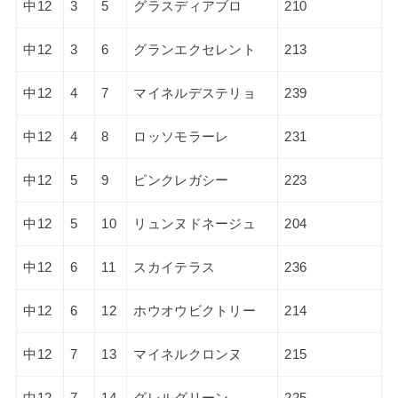
中12
3
5
グラスディアブロ
210
中12
3
6
グランエクセレント
213
中12
4
7
マイネルデステリョ
239
中12
4
8
ロッソモラーレ
231
中12
5
9
ピンクレガシー
223
中12
5
10
リュンヌドネージュ
204
中12
6
11
スカイテラス
236
中12
6
12
ホウオウビクトリー
214
中12
7
13
マイネルクロンヌ
215
中12
7
14
グレルグリーン
225