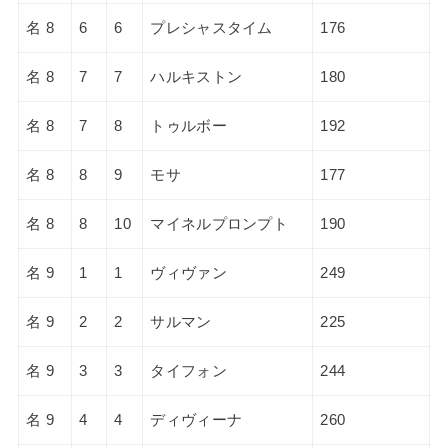
名 8
6
6
プレシャスタイム
176
名 8
7
7
ハルキストン
180
名 8
7
8
トゥルボー
192
名 8
8
9
モサ
177
名 8
8
10
マイネルプロンプト
190
名 9
1
1
ヴィヴァン
249
名 9
2
2
サルマン
225
名 9
3
3
タイフォン
244
名 9
4
4
ディヴィーナ
260