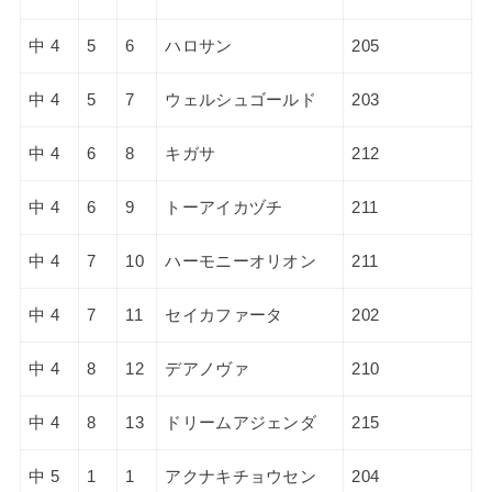
中 4
5
6
ハロサン
205
中 4
5
7
ウェルシュゴールド
203
中 4
6
8
キガサ
212
中 4
6
9
トーアイカヅチ
211
中 4
7
10
ハーモニーオリオン
211
中 4
7
11
セイカファータ
202
中 4
8
12
デアノヴァ
210
中 4
8
13
ドリームアジェンダ
215
中 5
1
1
アクナキチョウセン
204