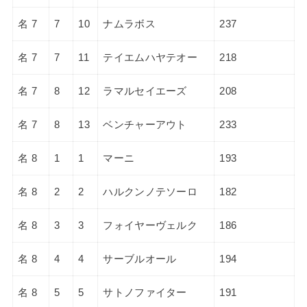
名 7
7
10
ナムラボス
237
名 7
7
11
テイエムハヤテオー
218
名 7
8
12
ラマルセイエーズ
208
名 7
8
13
ベンチャーアウト
233
名 8
1
1
マーニ
193
名 8
2
2
ハルクンノテソーロ
182
名 8
3
3
フォイヤーヴェルク
186
名 8
4
4
サーブルオール
194
名 8
5
5
サトノファイター
191