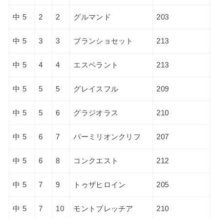
中 5
2
2
グルマンド
203
中 5
3
3
ブランショセット
213
中 5
4
4
エスペラント
213
中 5
5
5
グレイスフル
209
中 5
5
6
グラジオラス
210
中 5
6
7
バーミリオンクリフ
207
中 5
6
8
コンクエスト
212
中 5
7
9
トゥザヒロイン
205
中 5
7
10
モントブレッチア
210