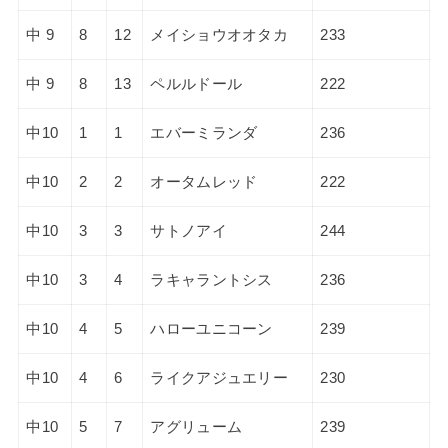
中 9
8
12
メイショウオオタカ
233
中 9
8
13
ペルルドール
222
中10
1
1
エバーミランダ
236
中10
2
2
オータムレッド
222
中10
3
3
サトノアイ
244
中10
3
4
ラキャラントシス
236
中10
4
5
ハローユニコーン
239
中10
4
6
ライクアジュエリー
230
中10
5
7
アグリューム
239