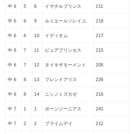
中 6
5
8
イサチルプリンス
211
中 6
6
9
ルミエールソレイユ
218
中 6
6
10
イディオム
217
中 6
7
11
ピュアプリンセス
215
中 6
7
12
タイキザモーメント
205
中 6
8
13
フレンドアリス
226
中 6
8
14
ニシノミズカゼ
216
中 7
1
1
ボーンジーニアス
241
中 7
2
2
プライムデイ
212