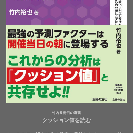
竹内５冊目の著書
クッション値を読む