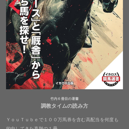
竹内６冊目の著書
調教タイムの読み方
ＹｏｕＴｕｂｅで１００万馬券を含む高配当を何度も
的中してきた真髄の１冊