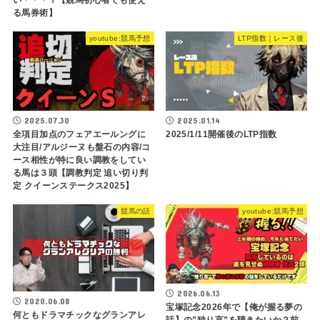
い・・・？【競馬初心者でも使え
る馬券術】
youtube:競馬予想
LTP指数｜レース後
2025.07.30
2025.01.14
全項目加点のフェアエールングに
2025/1/11開催後のLTP指数
大注目/アルジーヌも盤石の内容/コ
ース相性が特に良い調教をしてい
る馬は３頭【調教判定 追い切り判
定 クイーンステークス2025】
競馬の話
youtube:競馬予想
2026.06.13
2020.06.08
宝塚記念2026年で【俺が握る夢の
何ともドラマチックなグランアレ