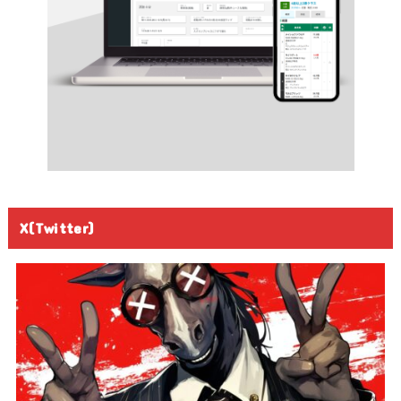
X(Twitter)