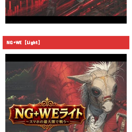
NG+WE【Light】