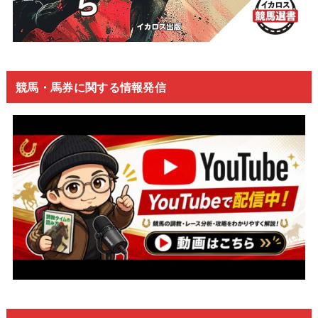
競馬・馬券に関する情報発信