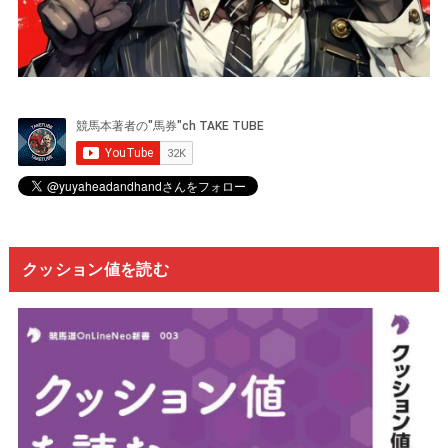
クッション値を読む