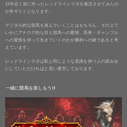
15年近く前に作ったレッドラインラボを復活させてみたの
が本サイトとなります。
デジタル的な競馬を進んでいくことはもちろん、その上で
いかにアナログ的な目と競馬への愛情、馬券・ギャンブル
への愛情を持って生きていくのかが勝利への鍵であると考
えています。
レッドラインラボは私と同じような意識を持つ人の踏み台
にしていただければと思い運営しております。
一緒に競馬を楽しもう!!