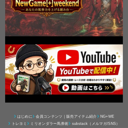
はじめに
会員コンテンツ｜販売アイテム紹介
NG+WE
トレヨミ
ミリオンダラー馬券術
substack（メルマガ/SNS）