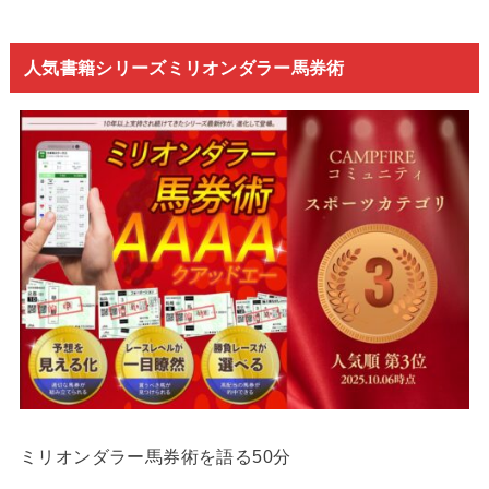
人気書籍シリーズミリオンダラー馬券術
ミリオンダラー馬券術を語る50分