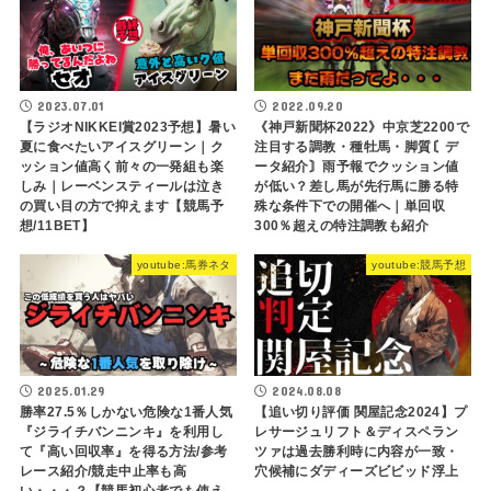
2023.07.01
2022.09.20
【ラジオNIKKEI賞2023予想】暑い
《神戸新聞杯2022》中京芝2200で
夏に食べたいアイスグリーン｜ク
注目する調教・種牡馬・脚質〘デ
ッション値高く前々の一発組も楽
ータ紹介〙雨予報でクッション値
しみ｜レーベンスティールは泣き
が低い？差し馬が先行馬に勝る特
の買い目の方で抑えます【競馬予
殊な条件下での開催へ｜単回収
想/11BET】
300％超えの特注調教も紹介
youtube:馬券ネタ
youtube:競馬予想
2025.01.29
2024.08.08
勝率27.5％しかない危険な1番人気
【追い切り評価 関屋記念2024】プ
『ジライチバンニンキ』を利用し
レサージュリフト＆ディスペラン
て『高い回収率』を得る方法/参考
ツァは過去勝利時に内容が一致・
レース紹介/競走中止率も高
穴候補にダディーズビビッド浮上