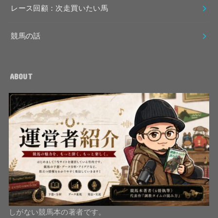
レース回顧：次走買いたい馬
競馬の話
ABOUT
しがない競馬本の著者です。